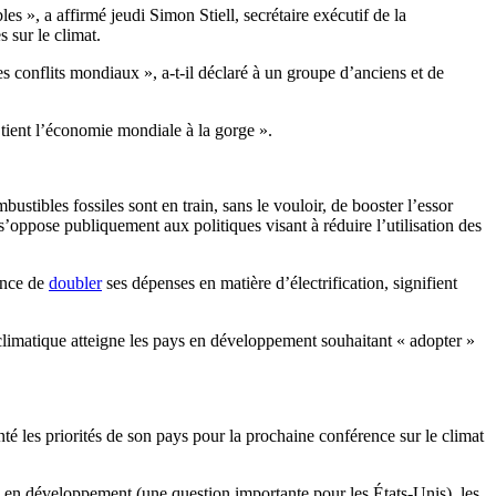
 », a affirmé jeudi Simon Stiell, secrétaire exécutif de la
 sur le climat.
es conflits mondiaux », a-t-il déclaré à un groupe d’anciens et de
 tient l’économie mondiale à la gorge ».
tibles fossiles sont en train, sans le vouloir, de booster l’essor
oppose publiquement aux politiques visant à réduire l’utilisation des
rance de
doubler
ses dépenses en matière d’électrification, signifient
 climatique atteigne les pays en développement souhaitant « adopter »
 les priorités de son pays pour la prochaine conférence sur le climat
ys en développement (une question importante pour les États-Unis), les