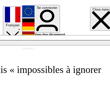
Se connecter
Close menu
English
Français
Deutsch
Vous êtes déconnecté.
Se connecter
Español
Lumières éteintes
is « impossibles à ignorer