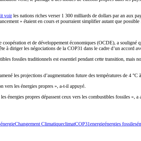
it voir
les nations riches verser 1 300 milliards de dollars par an aux pa
cement » étaient en cours et pourraient simplifier autant que possible l
e coopération et de développement économiques (OCDE), a souligné que l
prête à diriger les négociations de la COP31 dans le cadre d’un accord a
bles fossiles traditionnels est essentiel pendant cette transition, mais
à ramené les projections d’augmentation future des températures de 4 °C 
n vers les énergies propres », a-t-il appuyé.
 les énergies propres dépassent ceux vers les combustibles fossiles », a 
'énergie
Changement Climatique
climat
COP31
energie
énergies fossiles
én