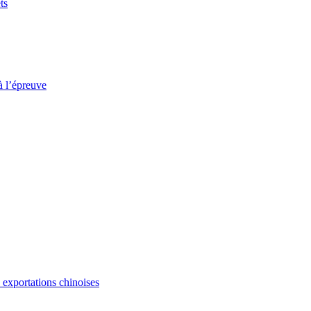
ts
à l’épreuve
s exportations chinoises