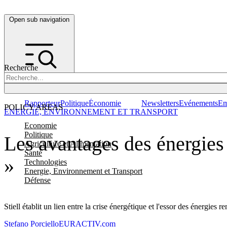
Open sub navigation
Recherche
Rapporteur
Politique
Économie
Newsletters
Evénements
Em
POLICY AREAS
ENERGIE, ENVIRONNEMENT ET TRANSPORT
Economie
Politique
Les avantages des énergies
Agriculture et Alimentation
Santé
»
Technologies
Energie, Environnement et Transport
Défense
Stiell établit un lien entre la crise énergétique et l'essor des énergies 
Stefano Porciello
EURACTIV.com