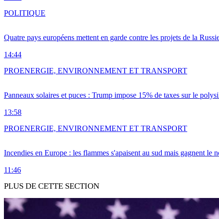
POLITIQUE
Quatre pays européens mettent en garde contre les projets de la Russi
14:44
PRO
ENERGIE, ENVIRONNEMENT ET TRANSPORT
Panneaux solaires et puces : Trump impose 15% de taxes sur le polysi
13:58
PRO
ENERGIE, ENVIRONNEMENT ET TRANSPORT
Incendies en Europe : les flammes s'apaisent au sud mais gagnent le n
11:46
PLUS DE CETTE SECTION