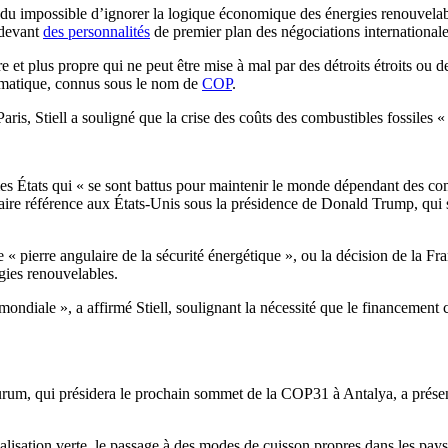
du impossible d’ignorer la logique économique des énergies renouvelables
 devant
des personnalités
de premier plan des négociations internationales
 et plus propre qui ne peut être mise à mal par des détroits étroits ou d
limatique, connus sous le nom de
COP
.
ris, Stiell a souligné que la crise des coûts des combustibles fossiles «
s États qui « se sont battus pour maintenir le monde dépendant des combus
re référence aux États-Unis sous la présidence de Donald Trump, qui s’
ne « pierre angulaire de la sécurité énergétique », ou la décision de la F
gies renouvelables.
mondiale », a affirmé Stiell, soulignant la nécessité que le financement
um, qui présidera le prochain sommet de la COP31 à Antalya, a présenté
trialisation verte, le passage à des modes de cuisson propres dans les pa