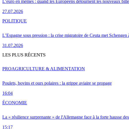
L’euro en mèmes : quand les Européens détournent les nouveaux bille
27.07.2026
POLITIQUE
L’Espagne sous pression : la crise migratoire de Ceuta met Schengen 
31.07.2026
LES PLUS RÉCENTS
PRO
AGRICULTURE & ALIMENTATION
Poulets, bovins et ours polaires : la grippe aviaire se propage
16:04
ÉCONOMIE
La « résilience surprenante » de l'Allemagne face à la forte hausse de
15:17