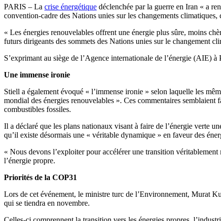
PARIS – La
crise énergétique
déclenchée par la guerre en Iran « a ren
convention-cadre des Nations unies sur les changements climatiques,
« Les énergies renouvelables offrent une énergie plus sûre, moins chère
futurs dirigeants des sommets des Nations unies sur le changement c
S’exprimant au siège de l’Agence internationale de l’énergie (AIE) à Pa
Une immense ironie
Stiell a également évoqué « l’immense ironie » selon laquelle les même
mondial des énergies renouvelables ». Ces commentaires semblaient fai
combustibles fossiles.
Il a déclaré que les plans nationaux visant à faire de l’énergie verte u
qu’il existe désormais une « véritable dynamique » en faveur des éner
« Nous devons l’exploiter pour accélérer une transition véritablement 
l’énergie propre.
Priorités de la COP31
Lors de cet événement, le ministre turc de l’Environnement, Murat Kur
qui se tiendra en novembre.
Celles-ci comprennent la transition vers les énergies propres, l’indus