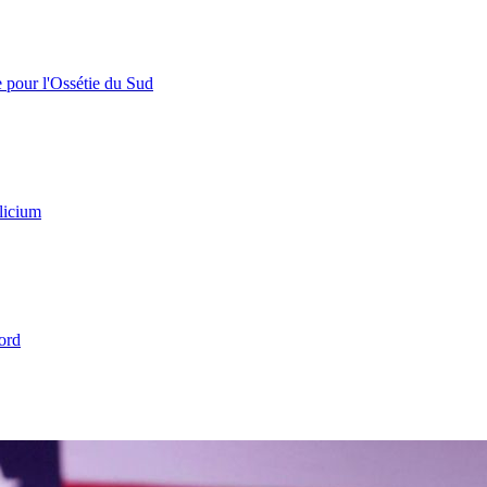
e pour l'Ossétie du Sud
licium
ord