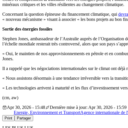
minéraux critiques et les villes résilientes au changement climatique.
Concernant la question épineuse du financement climatique, qui
devra
« nouveau mécanisme » visant à associer « les bons projets au bon finan
Sortie des énergies fossiles
Stephen Jones, ambassadeur de l’Australie auprès de l’Organisation d
l’échelle mondiale resterait très controversé, alors que son pays s’ap
« Oui, le maintien de nos approvisionnements en pétrole et en combusti
Jones.
Il a rappelé que les négociations internationales sur le climat ont déj
« Nous assistons désormais à une tendance irréversible vers la transitio
« Les technologies arrivent à maturité et les flux d’investissement vers
(cm, aw)
Apr 30, 2026 - 15:48
Dernière mise à jour: Apr 30, 2026 - 15:59
Energie, Environnement et Transport
Agence internationale de l
Print
Partager
LES PLUS LUS