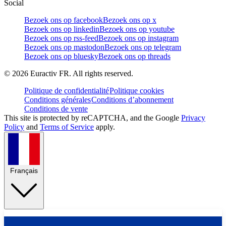
Social
Bezoek ons op facebook
Bezoek ons op x
Bezoek ons op linkedin
Bezoek ons op youtube
Bezoek ons op rss-feed
Bezoek ons op instagram
Bezoek ons op mastodon
Bezoek ons op telegram
Bezoek ons op bluesky
Bezoek ons op threads
©
2026
Euractiv FR. All rights reserved.
Politique de confidentialité
Politique cookies
Conditions générales
Conditions d’abonnement
Conditions de vente
This site is protected by reCAPTCHA, and the Google
Privacy
Policy
and
Terms of Service
apply.
Français