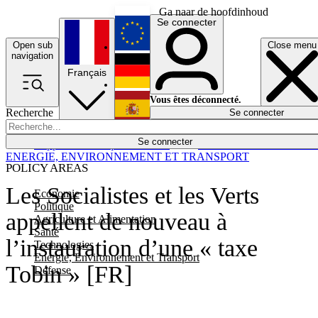
Ga naar de hoofdinhoud
Se connecter
Open sub
Close menu
English
navigation
Français
Deutsch
Vous êtes déconnecté.
Recherche
Se connecter
Español
Lumières éteintes
Se connecter
Rapporteur
Politique
Économie
Newsletters
Evénements
Em
ENERGIE, ENVIRONNEMENT ET TRANSPORT
POLICY AREAS
Les Socialistes et les Verts
Economie
Politique
appellent de nouveau à
Agriculture et Alimentation
Santé
l’instauration d’une « taxe
Technologies
Energie, Environnement et Transport
Tobin » [FR]
Défense