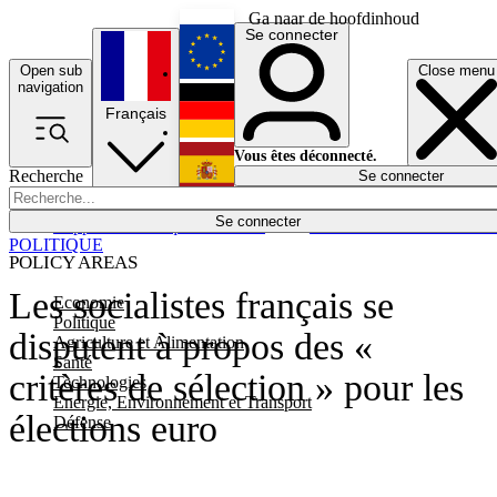
Ga naar de hoofdinhoud
Se connecter
Open sub
Close menu
English
navigation
Français
Deutsch
Vous êtes déconnecté.
Recherche
Se connecter
Español
Lumières éteintes
Se connecter
Rapporteur
Politique
Économie
Newsletters
Evénements
Em
POLITIQUE
POLICY AREAS
Les socialistes français se
Economie
Politique
disputent à propos des «
Agriculture et Alimentation
Santé
critères de sélection » pour les
Technologies
Energie, Environnement et Transport
élections euro
Défense