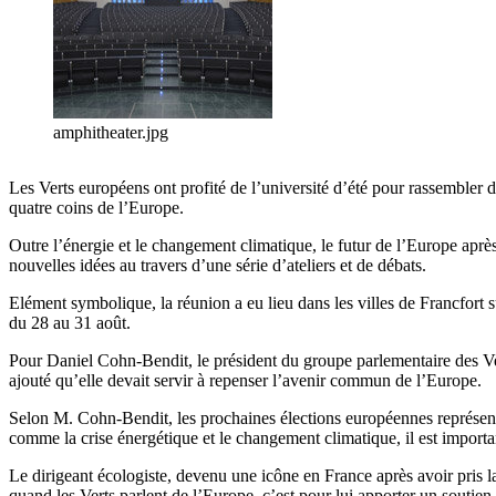
amphitheater.jpg
Les Verts européens ont profité de l’université d’été pour rassembler
quatre coins de l’Europe.
Outre l’énergie et le changement climatique, le futur de l’Europe après 
nouvelles idées au travers d’une série d’ateliers et de débats.
Elément symbolique, la réunion a eu lieu dans les villes de Francfort 
du 28 au 31 août.
Pour Daniel Cohn-Bendit, le président du groupe parlementaire des Verts
ajouté qu’elle devait servir à repenser l’avenir commun de l’Europe.
Selon M. Cohn-Bendit, les prochaines élections européennes représenten
comme la crise énergétique et le changement climatique, il est importa
Le dirigeant écologiste, devenu une icône en France après avoir pris 
quand les Verts parlent de l’Europe, c’est pour lui apporter un soutien 