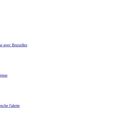
se avec Bruxelles
fense
nche l'alerte