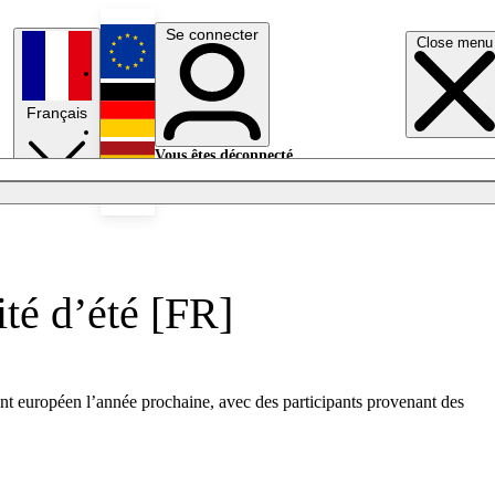
Se connecter
Close menu
English
Français
Deutsch
Vous êtes déconnecté.
Se connecter
Español
Lumières éteintes
ité d’été [FR]
ent européen l’année prochaine, avec des participants provenant des