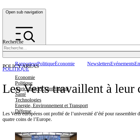
Open sub navigation
Recherche
Rapporteur
Politique
Économie
Newsletters
Evénements
Em
POLICY AREAS
POLITIQUE
Economie
Politique
Les Verts travaillent à leu
Agriculture et Alimentation
Santé
Technologies
Energie, Environnement et Transport
Défense
Les Verts européens ont profité de l’université d’été pour rassembler
quatre coins de l’Europe.