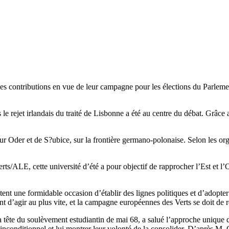
 des contributions en vue de leur campagne pour les élections du Parlem
le rejet irlandais du traité de Lisbonne a été au centre du débat. Grâce a
sur Oder et de S?ubice, sur la frontière germano-polonaise. Selon les or
/ALE, cette université d’été a pour objectif de rapprocher l’Est et l’Oue
t une formidable occasion d’établir des lignes politiques et d’adopter u
nt d’agir au plus vite, et la campagne européennes des Verts se doit de 
la tête du soulèvement estudiantin de mai 68, a salué l’approche unique 
inconditionnel et lui montrer leur volonté de la consolider. D’après M. C