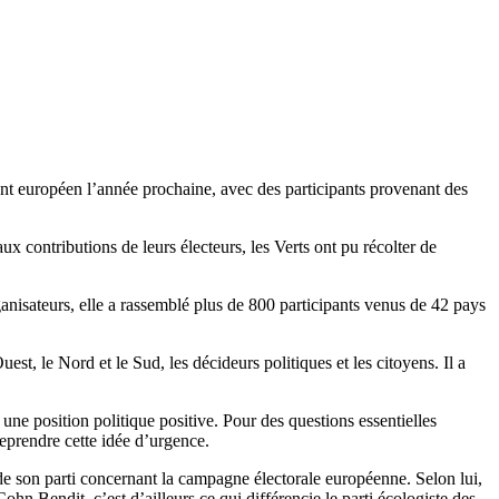
ent européen l’année prochaine, avec des participants provenant des
ux contributions de leurs électeurs, les Verts ont pu récolter de
ganisateurs, elle a rassemblé plus de 800 participants venus de 42 pays
st, le Nord et le Sud, les décideurs politiques et les citoyens. Il a
ne position politique positive. Pour des questions essentielles
reprendre cette idée d’urgence.
de son parti concernant la campagne électorale européenne. Selon lui,
ohn Bendit, c’est d’ailleurs ce qui différencie le parti écologiste des