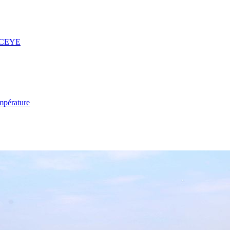
 ICEYE
mpérature