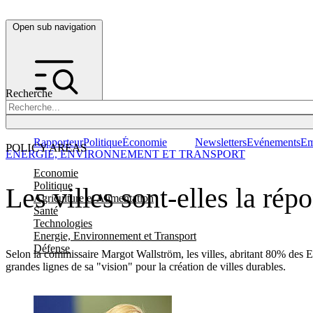
Open sub navigation
Recherche
Rapporteur
Politique
Économie
Newsletters
Evénements
Em
POLICY AREAS
ENERGIE, ENVIRONNEMENT ET TRANSPORT
Economie
Politique
Les villes sont-elles la ré
Agriculture et Alimentation
Santé
Technologies
Energie, Environnement et Transport
Défense
Selon la commissaire Margot Wallström, les villes, abritant 80% des E
grandes lignes de sa "vision" pour la création de villes durables.