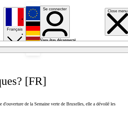
Se connecter
Close menu
English
Français
Deutsch
Vous êtes déconnecté.
Se connecter
Español
Lumières éteintes
iques? [FR]
 d'ouverture de la Semaine verte de Bruxelles, elle a dévoilé les