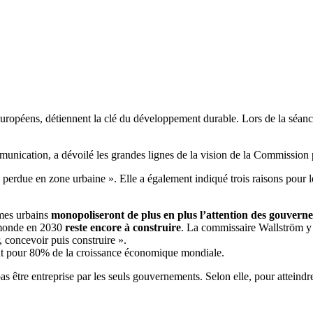
uropéens, détiennent la clé du développement durable. Lors de la séance
ication, a dévoilé les grandes lignes de la vision de la Commission po
erdue en zone urbaine ». Elle a également indiqué trois raisons pour le
èmes urbains
monopoliseront de plus en plus l’attention des gouvern
e monde en 2030
reste encore à construire
. La commissaire Wallström y v
, concevoir puis construire ».
nt pour 80% de la croissance économique mondiale.
 être entreprise par les seuls gouvernements. Selon elle, pour atteindre c