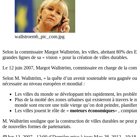
wallstroem6_pic_com.jpg
Selon la commissaire Margot Wallström, les villes, abritant 80% des E
grandes lignes de sa « vision » pour la création de villes durables.
Le 12 juin 2007, Margot Wallström, commissaire en charge de la commun
Selon M. Wallström, « la quête d’un avenir soutenable sera gagnée ou p
nécessaire au niveau européen et mondial :
Les villes du monde se développant très rapidement, les probl
Plus de la moitié des zones urbaines qui existeront à travers l
monde sont encore une toile vierge qu’on doit peindre, planifier
Les villes jouent le rôle de «
moteurs économiques
« , compta
M. Wallström souligne que la construction de villes durables ne peut pas
de nouvelles formes de partenariats.
Jun 13, 2007 - 12:00
Dernière mise à jour: May 28, 2012 - 19:18