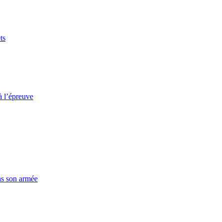
ts
à l’épreuve
ns son armée