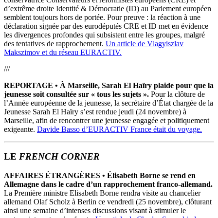
d’extrême droite Identité & Démocratie (ID) au Parlement européen
semblent toujours hors de portée. Pour preuve : la réaction à une
déclaration signée par des eurodéputés CRE et ID met en évidence
les divergences profondes qui subsistent entre les groupes, malgré
des tentatives de rapprochement.
Un article de Vlagyiszlav
Makszimov et du réseau EURACTIV.
///
REPORTAGE
•
À Marseille, Sarah El Haïry plaide pour que la
jeunesse soit consultée sur « tous les sujets ».
Pour la clôture de
l’Année européenne de la jeunesse, la secrétaire d’État chargée de la
Jeunesse Sarah El Haïry s’est rendue jeudi (24 novembre) à
Marseille, afin de rencontrer une jeunesse engagée et politiquement
exigeante.
Davide Basso d’EUR
ACTIV France était du voyage.
LE
FRENCH CORNER
AFFAIRES ÉTRANGÈRES
•
Élisabeth Borne se rend en
Allemagne dans le cadre d’un rapprochement franco-allemand.
La Première ministre Elisabeth Borne rendra visite au chancelier
allemand Olaf Scholz à Berlin ce vendredi (25 novembre), clôturant
ainsi une semaine d’intenses discussions visant à stimuler le