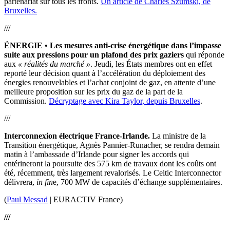
partenariat sur tous les fronts.
Un article de Charles Szumski, de
Bruxelles.
///
ÉNERGIE •
Les mesures anti-crise énergétique dans l’impasse
suite aux pressions pour un plafond des prix gaziers
qui réponde
aux
« réalités du marché »
. Jeudi, les États membres ont en effet
reporté leur décision quant à l’accélération du déploiement des
énergies renouvelables et l’achat conjoint de gaz, en attente d’une
meilleure proposition sur les prix du gaz de la part de la
Commission.
Décryptage avec Kira Taylor, depuis Bruxelles
.
///
Interconnexion électrique France-Irlande.
La ministre de la
Transition énergétique, Agnès Pannier-Runacher, se rendra demain
matin à l’ambassade d’Irlande pour signer les accords qui
entérineront la poursuite des 575 km de travaux dont les coûts ont
été, récemment, très largement revalorisés. Le Celtic Interconnector
délivrera,
in fin
e, 700 MW de capacités d’échange supplémentaires.
(
Paul Messad
| EURACTIV France)
///