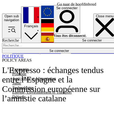
Ga naar de hoofdinhoud
Se connecter
Open sub
Close menu
English
navigation
Français
Deutsch
Vous êtes déconnecté.
Recherche
Se connecter
Español
Lumières éteintes
Se connecter
Rapporteur
Politique
Économie
Newsletters
Evénements
Em
POLITIQUE
POLICY AREAS
L'Expresso : échanges tendus
Economie
Politique
entre l’Espagne et la
Agriculture et Alimentation
Santé
Commission européenne sur
Technologies
Energie, Environnement et Transport
l’amnistie catalane
Défense