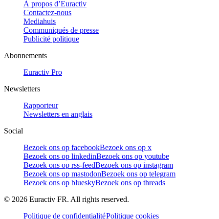
À propos d’Euractiv
Contactez-nous
Mediahuis
Communiqués de presse
Publicité politique
Abonnements
Euractiv Pro
Newsletters
Rapporteur
Newsletters en anglais
Social
Bezoek ons op facebook
Bezoek ons op x
Bezoek ons op linkedin
Bezoek ons op youtube
Bezoek ons op rss-feed
Bezoek ons op instagram
Bezoek ons op mastodon
Bezoek ons op telegram
Bezoek ons op bluesky
Bezoek ons op threads
©
2026
Euractiv FR. All rights reserved.
Politique de confidentialité
Politique cookies