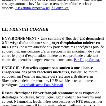
ces pays auront achevé la mise en œuvre des réformes clés en
suspens.
Alexandra Brzozowski, à Bruxelles.
LE
FRENCH CORNER
ENVIRONNEMENT • Une centaine d’élus de l’UE demandent
à Norvège d’abandonner son projet d’exploitation minière en
mer.
Dans une lettre adressée aux parlementaires norvégiens publiée
aujourd’hui, une centaine d’élus européens les enjoignent de voter
contre le projet d’exploitation minière en eau profonde et alertent
contre de potentiels dangers environnementaux
.
Par Hugo Struna.
ÉNERGIE
•
Bruxelles apporte son soutien à une alliance
européenne des petits réacteurs nucléaires,
lors du 16e forum
européen sur l’énergie nucléaire qui s’est tenu à Bratislava en
Slovaquie en début de semaine. L’UE semble acter un nouveau
paradigme.
Les détails avec Paul Messad
.
Réseau électrique : l’hiver français s’annonce sans risques de
délestages.
Nucléaire, hydraulique, gaz et éolien : les voyants sont
au vert. Néanmoins, les dernières perspectives de RTE rendues hier
se veulent prudentes : il faudra maintenir et améliorer les gestes de