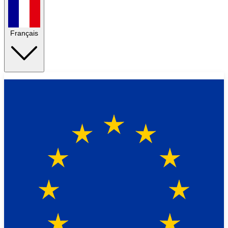
Français