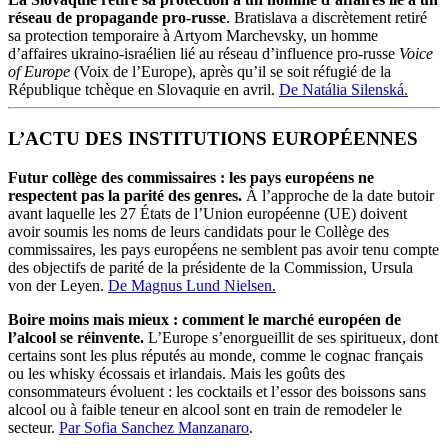
réseau de propagande pro-russe
. Bratislava a discrètement retiré
sa protection temporaire à Artyom Marchevsky, un homme
d’affaires ukraino-israélien lié au réseau d’influence pro-russe
Voice
of Europe
(Voix de l’Europe), après qu’il se soit réfugié de la
République tchèque en Slovaquie en avril.
De Natália Silenská.
L’ACTU DES INSTITUTIONS EUROPÉENNES
Futur collège des commissaires : les pays européens ne
respectent pas la parité des genres.
À l’approche de la date butoir
avant laquelle les 27 États de l’Union européenne (UE) doivent
avoir soumis les noms de leurs candidats pour le Collège des
commissaires, les pays européens ne semblent pas avoir tenu compte
des objectifs de parité de la présidente de la Commission, Ursula
von der Leyen.
De Magnus Lund Nielsen.
Boire moins mais mieux : comment le marché européen de
l’alcool se réinvente.
L’Europe s’enorgueillit de ses spiritueux, dont
certains sont les plus réputés au monde, comme le cognac français
ou les whisky écossais et irlandais. Mais les goûts des
consommateurs évoluent : les cocktails et l’essor des boissons sans
alcool ou à faible teneur en alcool sont en train de remodeler le
secteur.
Par Sofia Sanchez Manzanaro
.