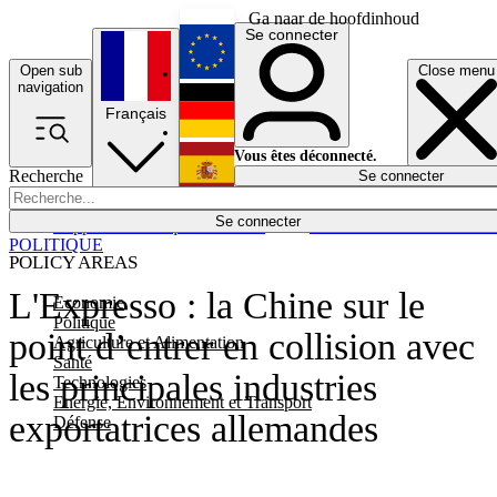
Ga naar de hoofdinhoud
Se connecter
Open sub
Close menu
English
navigation
Français
Deutsch
Vous êtes déconnecté.
Recherche
Se connecter
Español
Lumières éteintes
Se connecter
Rapporteur
Politique
Économie
Newsletters
Evénements
Em
POLITIQUE
POLICY AREAS
L'Expresso : la Chine sur le
Economie
Politique
point d’entrer en collision avec
Agriculture et Alimentation
Santé
les principales industries
Technologies
Energie, Environnement et Transport
exportatrices allemandes
Défense