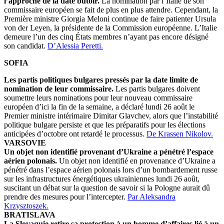
l’approche de la date butoir.
La nomination par l’Italie de son
commissaire européen se fait de plus en plus attendre. Cependant, la
Première ministre Giorgia Meloni continue de faire patienter Ursula
von der Leyen, la présidente de la Commission européenne. L’Italie
demeure l’un des cinq États membres n’ayant pas encore désigné
son candidat.
D’Alessia Peretti.
SOFIA
Les partis politiques bulgares pressés par la date limite de
nomination de leur commissaire.
Les partis bulgares doivent
soumettre leurs nominations pour leur nouveau commissaire
européen d’ici la fin de la semaine, a déclaré lundi 26 août le
Premier ministre intérimaire Dimitar Glavchev, alors que l’instabilité
politique bulgare persiste et que les préparatifs pour les élections
anticipées d’octobre ont retardé le processus.
De Krassen Nikolov.
VARSOVIE
Un objet non identifié provenant d’Ukraine a pénétré l’espace
aérien polonais.
Un objet non identifié en provenance d’Ukraine a
pénétré dans l’espace aérien polonais lors d’un bombardement russe
sur les infrastructures énergétiques ukrainiennes lundi 26 août,
suscitant un débat sur la question de savoir si la Pologne aurait dû
prendre des mesures pour l’intercepter.
Par Aleksandra
Krzysztoszek.
BRATISLAVA
La Slovaquie retire sa protection à un homme d’affaires lié à un