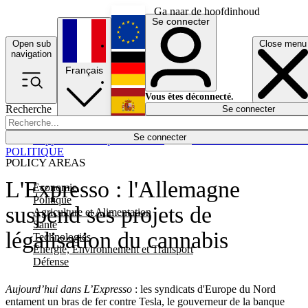
Ga naar de hoofdinhoud
Se connecter
Open sub
Close menu
English
navigation
Français
Deutsch
Vous êtes déconnecté.
Recherche
Se connecter
Español
Lumières éteintes
Se connecter
Rapporteur
Politique
Économie
Newsletters
Evénements
Em
POLITIQUE
POLICY AREAS
L'Expresso : l'Allemagne
Economie
Politique
suspend ses projets de
Agriculture et Alimentation
Santé
légalisation du cannabis
Technologies
Energie, Environnement et Transport
Défense
Aujourd’hui dans L’Expresso
: les syndicats d'Europe du Nord
entament un bras de fer contre Tesla, le gouverneur de la banque