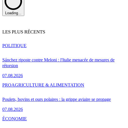
Loading...
LES PLUS RÉCENTS
POLITIQUE
Sánchez riposte contre Meloni : l'Italie menacée de mesures de
rétorsion
07.08.2026
PRO
AGRICULTURE & ALIMENTATION
Poulets, bovins et ours polaires : la grippe aviaire se propage
07.08.2026
ÉCONOMIE