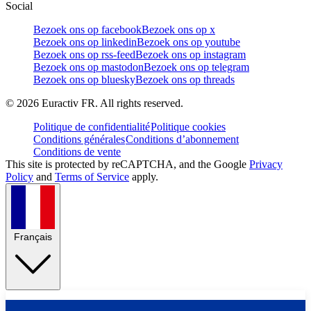
Social
Bezoek ons op facebook
Bezoek ons op x
Bezoek ons op linkedin
Bezoek ons op youtube
Bezoek ons op rss-feed
Bezoek ons op instagram
Bezoek ons op mastodon
Bezoek ons op telegram
Bezoek ons op bluesky
Bezoek ons op threads
©
2026
Euractiv FR. All rights reserved.
Politique de confidentialité
Politique cookies
Conditions générales
Conditions d’abonnement
Conditions de vente
This site is protected by reCAPTCHA, and the Google
Privacy
Policy
and
Terms of Service
apply.
Français