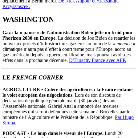
déplacement à Berlin mardi.
De Nick Alipour et Aleksandra
Krzysztoszek.
WASHINGTON
Gaz : la « pause » de l’administration Biden jette un froid pour
l’horizon 2030 en Europe.
La décision de Joe Biden de retarder les
nouveaux projets d’infrastructures gazières au nom de la
« menace »
climatique n’aura pas d’effet à court terme pour l’Europe, accro au
gaz américain depuis la guerre en Ukraine, mais pourrait avoir des
effets dans la prochaine décennie.
D’Euractiv France avec AFP.
LE
FRENCH CORNER
AGRICULTURE
• Colère des agriculteurs : la France entame
le volet européen des négociations.
Lors de son discours de
déclaration de politique générale mardi (30 janvier) devant
l’Assemblée nationale, Gabriel Attal a annoncé des mesures
européennes qui seront défendues cette semaine à Bruxelles par le
ministre de l’Agriculture et le Président de la République.
Par Hugo
Struna.
PODCAST
•
Le loup dans le viseur de l’Europe.
Lundi 20