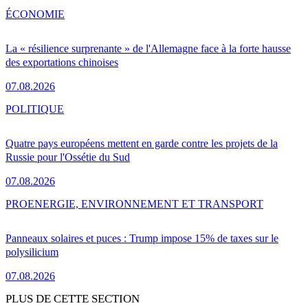
ÉCONOMIE
La « résilience surprenante » de l'Allemagne face à la forte hausse
des exportations chinoises
07.08.2026
POLITIQUE
Quatre pays européens mettent en garde contre les projets de la
Russie pour l'Ossétie du Sud
07.08.2026
PRO
ENERGIE, ENVIRONNEMENT ET TRANSPORT
Panneaux solaires et puces : Trump impose 15% de taxes sur le
polysilicium
07.08.2026
PLUS DE CETTE SECTION