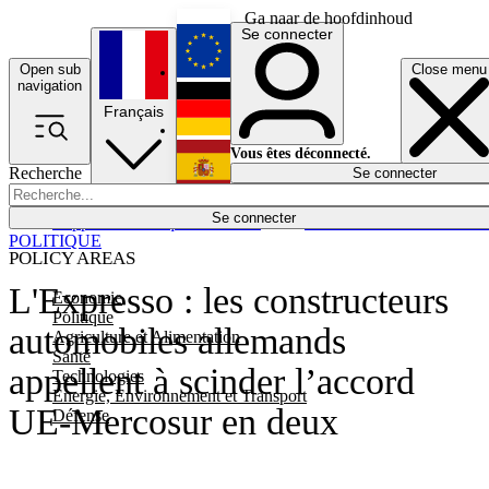
Ga naar de hoofdinhoud
Se connecter
Open sub
Close menu
English
navigation
Français
Deutsch
Vous êtes déconnecté.
Recherche
Se connecter
Español
Lumières éteintes
Se connecter
Rapporteur
Politique
Économie
Newsletters
Evénements
Em
POLITIQUE
POLICY AREAS
L'Expresso : les constructeurs
Economie
Politique
automobiles allemands
Agriculture et Alimentation
Santé
appellent à scinder l’accord
Technologies
Energie, Environnement et Transport
UE-Mercosur en deux
Défense