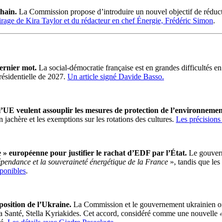
chain.
La Commission propose d’introduire un nouvel objectif de réduc
irage de Kira Taylor et du rédacteur en chef Énergie, Frédéric Simon
.
dernier mot.
La social-démocratie française est en grandes difficultés en
présidentielle de 2027.
Un article signé Davide Basso.
UE veulent assouplir les mesures de protection de l’environneme
en jachère et les exemptions sur les rotations des cultures.
Les précisions
 » européenne pour justifier le rachat d’EDF par l’État.
Le gouvern
épendance et la souveraineté énergétique de la France
», tandis que les
ponibles
.
osition de l’Ukraine.
La Commission et le gouvernement ukrainien o
à la Santé, Stella Kyriakides. Cet accord, considéré comme une nouvelle