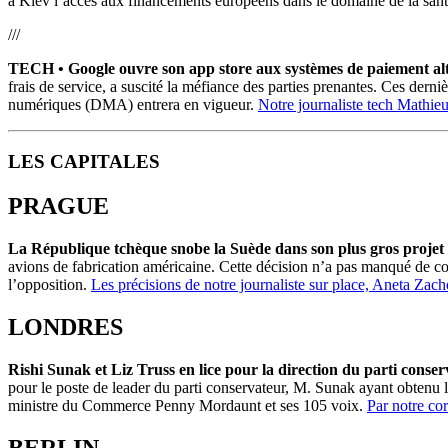
à Kiev l’accès aux financements européens dans le domaine de la san
///
TECH •
Google ouvre son app store aux systèmes de paiement alte
frais de service, a suscité la méfiance des parties prenantes. Ces derniè
numériques (DMA) entrera en vigueur.
Notre journaliste tech Mathieu
LES CAPITALES
PRAGUE
La République tchèque snobe la Suède dans son plus gros projet d
avions de fabrication américaine. Cette décision n’a pas manqué de cont
l’opposition.
Les précisions de notre journaliste sur place, Aneta Zac
LONDRES
Rishi Sunak et Liz Truss en lice pour la direction du parti conser
pour le poste de leader du parti conservateur, M. Sunak ayant obtenu l
ministre du Commerce Penny Mordaunt et ses 105 voix.
Par notre co
BERLIN