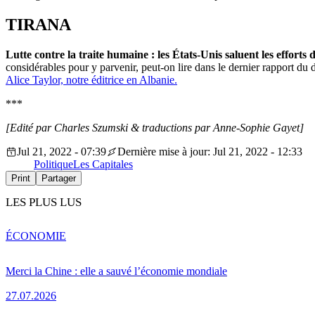
TIRANA
Lutte contre la traite humaine : les États-Unis saluent les efforts 
considérables pour y parvenir, peut-on lire dans le dernier rapport du 
Alice Taylor, notre éditrice en Albanie.
***
[Edité par Charles Szumski & traductions par Anne-Sophie Gayet]
Jul 21, 2022 - 07:39
Dernière mise à jour: Jul 21, 2022 - 12:33
Politique
Les Capitales
Print
Partager
LES PLUS LUS
ÉCONOMIE
Merci la Chine : elle a sauvé l’économie mondiale
27.07.2026