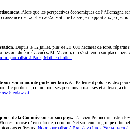
ntissement.
Alors que les perspectives économiques de l’Allemagne sem
roissance de 1,2 % en 2022, soit une baisse par rapport aux projections
tation.
Depuis le 12 juillet, plus de 20 000 hectares de forêt, répartis
sonnes ont dû être évacuées. M. Macron, qui s’est rendu sur place mercre
notre journaliste à Paris, Mathieu Pollet.
te sur son immunité parlementaire.
Au Parlement polonais, des pours
on. Le politicien, connu pour ses positions pro-russes et antivax, a été 
rtosz Sieniawski.
rapport de la Commission sur son pays.
L’ancien Premier ministre slov
 Fico est accusé d’avoir fondé, coordonné et soutenu un groupe criminel,
nications et fiscaux.
Notre journaliste à Bratislava Lucia Yar vous en di