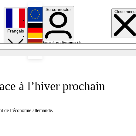
Se connecter
Close menu
English
Français
Deutsch
Vous êtes déconnecté.
Se connecter
Español
Lumières éteintes
ace à l’hiver prochain
ent de l’économie allemande.