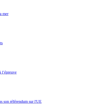
la mer
ts
à l’épreuve
s son référendum sur l'UE