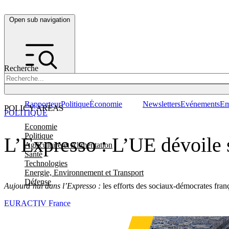
Open sub navigation
Recherche
Rapporteur
Politique
Économie
Newsletters
Evénements
Em
POLICY AREAS
POLITIQUE
Economie
Politique
L’Expresso : L’UE dévoile s
Agriculture et Alimentation
Santé
Technologies
Energie, Environnement et Transport
Défense
Aujourd’hui dans l’Expresso :
les efforts des sociaux-démocrates fran
EURACTIV France