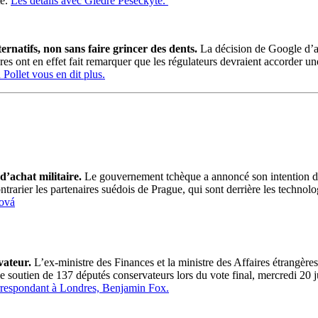
té.
Les détails avec Giedre Peseckyte.
rnatifs, non sans faire grincer des dents.
La décision de Google d’ac
res ont en effet fait remarquer que les régulateurs devraient accorder une
 Pollet vous en dit plus.
’achat militaire.
Le gouvernement tchèque a annoncé son intention de 
rarier les partenaires suédois de Prague, qui sont derrière les technolo
hová
vateur.
L’ex-ministre des Finances et la ministre des Affaires étrangèr
e soutien de 137 députés conservateurs lors du vote final, mercredi 20 j
rrespondant à Londres, Benjamin Fox.