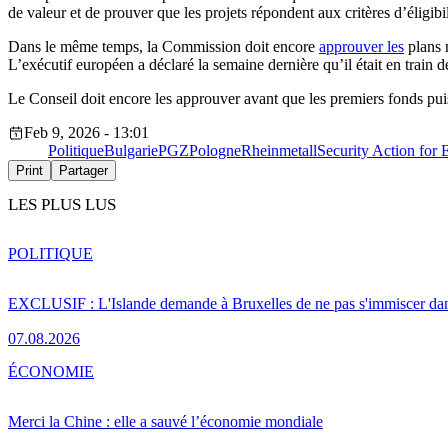
de valeur et de prouver que les projets répondent aux critères d’éligibil
Dans le même temps, la Commission doit encore
approuver les
plans 
L’exécutif européen a déclaré la semaine dernière qu’il était en train de
Le Conseil doit encore les approuver avant que les premiers fonds puis
Feb 9, 2026 - 13:01
Politique
Bulgarie
PGZ
Pologne
Rheinmetall
Security Action for
Print
Partager
LES PLUS LUS
POLITIQUE
EXCLUSIF : L'Islande demande à Bruxelles de ne pas s'immiscer dan
07.08.2026
ÉCONOMIE
Merci la Chine : elle a sauvé l’économie mondiale