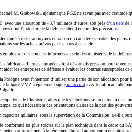
 déclaré M. Grabowski, ajoutant que PGZ ne savait pas avec certitude que
 avec une allocation de 43,7 milliards d’euros, soit près d’
un tiers
de l
 pays dont l’industrie de la défense attend encore des précisions.
 demandé à rester anonymes en raison du caractère sensible des plans, o
mations sur les achats prévus par les pays à ce stade.
en plus sur des contacts informels au sein des ministères de la défense p
 les fabricants d’armes européens font désormais pression pour obtenir u
nt aider les entreprises de défense à évaluer les contrats susceptibles 
la Pologne avait l’intention d’utiliser une partie de son allocation pou
lique bulgare VMZ a également signé
un accord
avec le fabricant allema
Bulgarie.
cupations de l’industrie, alors que les fabricants se préparent à des an
 temps, ce qui nécessitera des orientations claires de la part des gouve
capacités militaires, sous la supervision de la Commission, a-t-il ajouté
de conformité les plus strictes sur le plan technique dans le cadre du 
d’acheter, conformément à la réglementation. Il appartiendra ensuite aux 