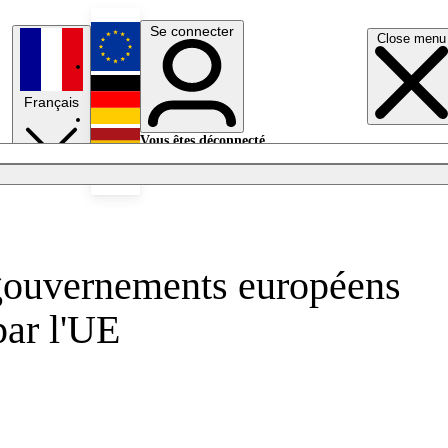
Se connecter
Close menu
English
Français
Deutsch
Vous êtes déconnecté.
Se connecter
Español
Lumières éteintes
 gouvernements européens
par l'UE