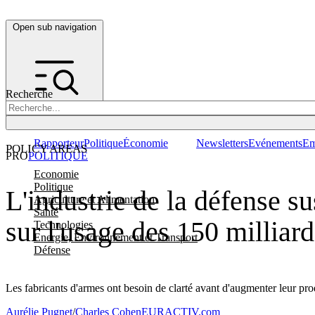
Open sub navigation
Recherche
Rapporteur
Politique
Économie
Newsletters
Evénements
Em
POLICY AREAS
PRO
POLITIQUE
Economie
Politique
L'industrie de la défense 
Agriculture et Alimentation
Santé
sur l'usage des 150 milliar
Technologies
Energie, Environnement et Transport
Défense
Les fabricants d'armes ont besoin de clarté avant d'augmenter leur pro
Aurélie Pugnet
/
Charles Cohen
EURACTIV.com