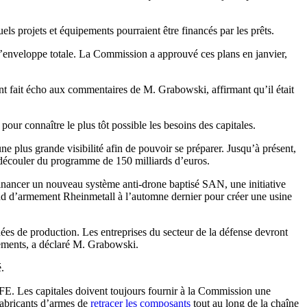
ls projets et équipements pourraient être financés par les prêts.
’enveloppe totale. La Commission a approuvé ces plans en janvier,
nt fait écho aux commentaires de M. Grabowski, affirmant qu’il était
our connaître le plus tôt possible les besoins des capitales.
ne plus grande visibilité afin de pouvoir se préparer. Jusqu’à présent,
de découler du programme de 150 milliards d’euros.
r financer un nouveau système anti-drone baptisé SAN, une initiative
nd d’armement Rheinmetall à l’automne dernier pour créer une usine
nées de production. Les entreprises du secteur de la défense devront
rnements, a déclaré M. Grabowski.
.
SAFE. Les capitales doivent toujours fournir à la Commission une
fabricants d’armes de
retracer les composants
tout au long de la chaîne