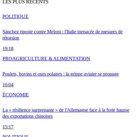
LES PLUS RÉCENTS
POLITIQUE
Sánchez riposte contre Meloni : l'Italie menacée de mesures de
rétorsion
19:18
PRO
AGRICULTURE & ALIMENTATION
Poulets, bovins et ours polaires : la grippe aviaire se propage
16:04
ÉCONOMIE
La « résilience surprenante » de l'Allemagne face à la forte hausse
des exportations chinoises
15:17
POLITIQUE