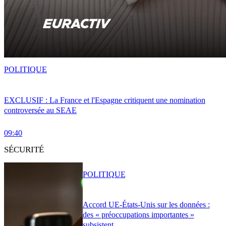
POLITIQUE
EXCLUSIF : La France et l'Espagne critiquent une nomination
controversée au SEAE
09:40
SÉCURITÉ
POLITIQUE
Accord UE-États-Unis sur les données :
des « préoccupations importantes »
subsistent