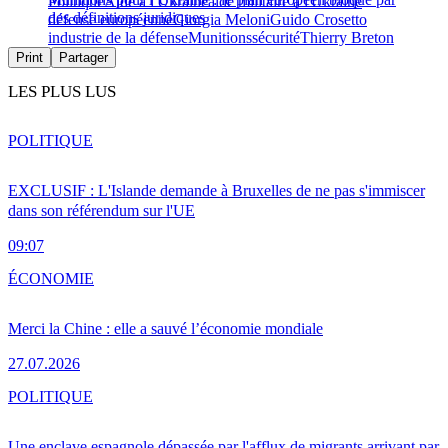
Politique
Aide à l'Ukraine
aide militaire à l'Ukraine
des définitions juridiques
défense européenne
Giorgia Meloni
Guido Crosetto
industrie de la défense
Munitions
sécurité
Thierry Breton
Print
Partager
LES PLUS LUS
POLITIQUE
EXCLUSIF : L'Islande demande à Bruxelles de ne pas s'immiscer
dans son référendum sur l'UE
09:07
ÉCONOMIE
Merci la Chine : elle a sauvé l’économie mondiale
27.07.2026
POLITIQUE
Une enclave espagnole dépassée par l'afflux de migrants arrivant par