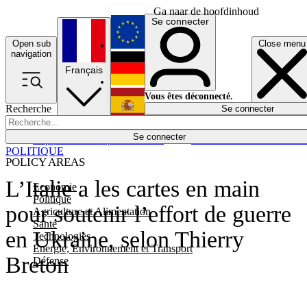
Ga naar de hoofdinhoud
Se connecter
Open sub
Close menu
English
navigation
Français
Deutsch
Vous êtes déconnecté.
Recherche
Se connecter
Español
Lumières éteintes
Se connecter
Rapporteur
Politique
Économie
Newsletters
Evénements
Em
POLITIQUE
POLICY AREAS
L’Italie a les cartes en main
Economie
Politique
pour soutenir l’effort de guerre
Agriculture et Alimentation
Santé
en Ukraine, selon Thierry
Technologies
Energie, Environnement et Transport
Breton
Défense