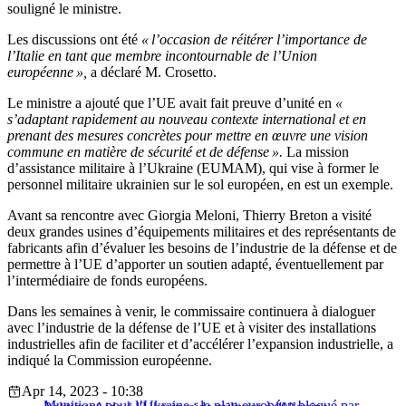
souligné le ministre.
Les discussions ont été
« l’occasion de réitérer l’importance de
l’Italie en tant que membre incontournable de l’Union
européenne »,
a déclaré M. Crosetto.
Le ministre a ajouté que l’UE avait fait preuve d’unité en
«
s’adaptant rapidement au nouveau contexte international et en
prenant des mesures concrètes pour mettre en œuvre une vision
commune en matière de sécurité et de défense ».
La mission
d’assistance militaire à l’Ukraine (EUMAM), qui vise à former le
personnel militaire ukrainien sur le sol européen, en est un exemple.
Avant sa rencontre avec Giorgia Meloni, Thierry Breton a visité
deux grandes usines d’équipements militaires et des représentants de
fabricants afin d’évaluer les besoins de l’industrie de la défense et de
permettre à l’UE d’apporter un soutien adapté, éventuellement par
l’intermédiaire de fonds européens.
Dans les semaines à venir, le commissaire continuera à dialoguer
avec l’industrie de la défense de l’UE et à visiter des installations
industrielles afin de faciliter et d’accélérer l’expansion industrielle, a
indiqué la Commission européenne.
Apr 14, 2023 - 10:38
Munitions pour l’Ukraine : le plan européen bloqué par