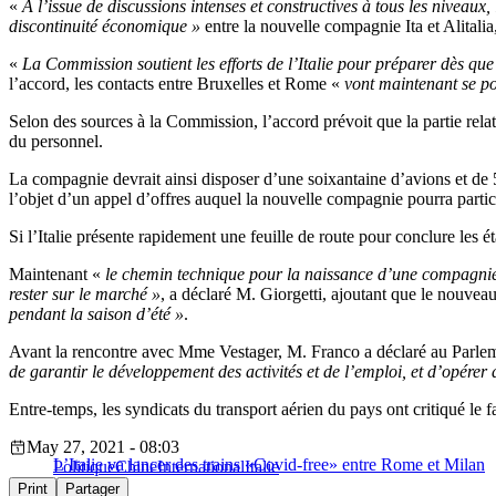
«
À l’issue de discussions intenses et constructives à tous les niveau
discontinuité économique »
entre la nouvelle compagnie Ita et Alitalia,
«
La Commission soutient les efforts de l’Italie pour préparer dès qu
l’accord, les contacts entre Bruxelles et Rome «
vont maintenant se po
Selon des sources à la Commission, l’accord prévoit que la partie relati
du personnel.
La compagnie devrait ainsi disposer d’une soixantaine d’avions et de 
l’objet d’un appel d’offres auquel la nouvelle compagnie pourra partic
Si l’Italie présente rapidement une feuille de route pour conclure les é
Maintenant «
le chemin technique pour la naissance d’une compagn
rester sur le marché »
, a déclaré M. Giorgetti, ajoutant que le nouvea
pendant la saison d’été »
.
Avant la rencontre avec Mme Vestager, M. Franco a déclaré au Parleme
de garantir le développement des activités et de l’emploi, et d’opére
Entre-temps, les syndicats du transport aérien du pays ont critiqué le f
May 27, 2021 - 08:03
L’Italie va lancer des trains «Covid-free» entre Rome et Milan
Politique
Chine
International
Italie
Print
Partager