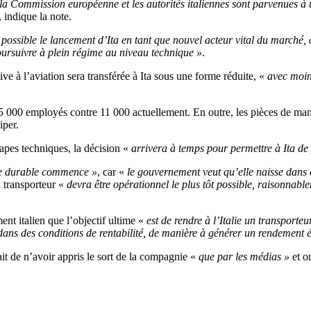
x, la Commission européenne et les autorités italiennes sont parvenues 
 indique la note.
e possible le lancement d’Ita en tant que nouvel acteur vital du march
ursuivre à plein régime au niveau technique »
.
ve à l’aviation sera transférée à Ita sous une forme réduite, «
avec moins
5 000 employés contre 11 000 actuellement. En outre, les pièces de manu
iper.
tapes techniques, la décision «
arrivera à temps pour permettre à Ita de 
ie durable commence »
, car «
le gouvernement veut qu’elle naisse dans 
u transporteur «
devra être opérationnel le plus tôt possible, raisonnabl
nt italien que l’objectif ultime «
est de rendre à l’Italie un transporteu
r dans des conditions de rentabilité, de manière à générer un rendement
ait de n’avoir appris le sort de la compagnie «
que par les médias »
et o