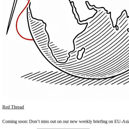
Red Thread
Coming soon: Don’t miss out on our new weekly briefing on EU-Asia 