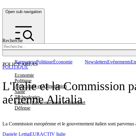
Open sub navigation
Recherche
Rapporteur
Politique
Économie
Newsletters
Evénements
Em
POLICY AREAS
POLITIQUE
Economie
Politique
L'Italie et la Commission p
Agriculture et Alimentation
Santé
aérienne Alitalia
Technologies
Energie, Environnement et Transport
Défense
La Commission européenne et le gouvernement italien sont parvenus à u
Daniele Lettig
EURACTIV Italie