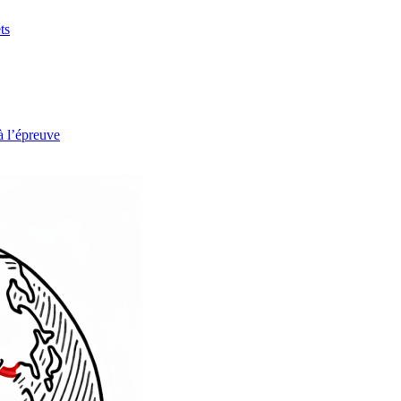
ts
à l’épreuve