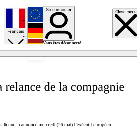
Se connecter
Close menu
English
Français
Deutsch
Vous êtes déconnecté.
Se connecter
Español
Lumières éteintes
la relance de la compagnie
talienne, a annoncé mercredi (26 mai) l’exécutif européen.