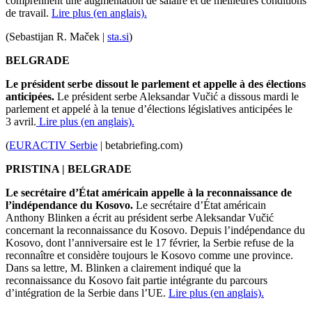
comprennent une augmentation de salaire et de meilleures conditions
de travail.
Lire plus (en anglais).
(Sebastijan R. Maček |
sta.si
)
BELGRADE
Le président serbe dissout le parlement et appelle à des élections
anticipées.
Le président serbe Aleksandar Vučić a dissous mardi le
parlement et appelé à la tenue d’élections législatives anticipées le
3 avril.
Lire plus (en anglais).
(
EURACTIV Serbie
| betabriefing.com
)
PRISTINA | BELGRADE
Le secrétaire d’État américain appelle à la reconnaissance de
l’indépendance du Kosovo.
Le secrétaire d’État américain
Anthony Blinken a écrit au président serbe Aleksandar Vučić
concernant la reconnaissance du Kosovo. Depuis l’indépendance du
Kosovo, dont l’anniversaire est le 17 février, la Serbie refuse de la
reconnaître et considère toujours le Kosovo comme une province.
Dans sa lettre, M. Blinken a clairement indiqué que la
reconnaissance du Kosovo fait partie intégrante du parcours
d’intégration de la Serbie dans l’UE.
Lire plus (en anglais).