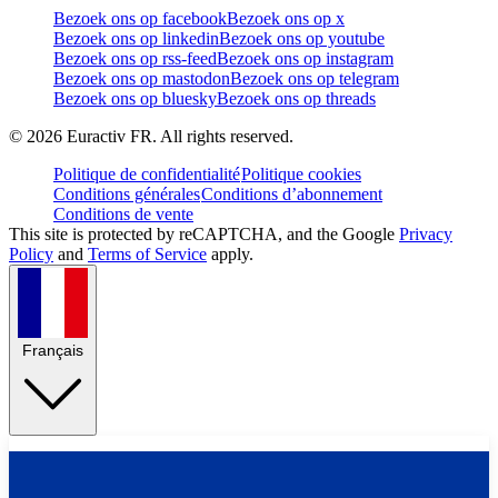
Bezoek ons op facebook
Bezoek ons op x
Bezoek ons op linkedin
Bezoek ons op youtube
Bezoek ons op rss-feed
Bezoek ons op instagram
Bezoek ons op mastodon
Bezoek ons op telegram
Bezoek ons op bluesky
Bezoek ons op threads
©
2026
Euractiv FR. All rights reserved.
Politique de confidentialité
Politique cookies
Conditions générales
Conditions d’abonnement
Conditions de vente
This site is protected by reCAPTCHA, and the Google
Privacy
Policy
and
Terms of Service
apply.
Français