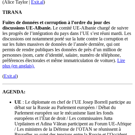
(Alice Taylor |
Exit.al
)
TIRANA
Fuites de données et corruption à l’ordre du jour des
discussions UE-Albanie.
Le comité UE-Albanie chargé de suivre
les progrès de l’intégration du pays dans l’UE s’est réuni mardi. Les
discussions ont notamment porté sur la lutte contre la corruption et
sur les fuites massives de données de l’année dernière, qui ont
permis de rendre publiques les données de près d’un million de
personnes (nom, carte d’identité, salaire, numéro de téléphone,
préférences électorales et même immatriculation de voiture).
Lire
plus (en anglais).
(
Exit.al
)
AGENDA:
UE
: Le diplomate en chef de l’UE Josep Borrell participe au
débat sur la Russie au Parlement européen / Débat du
Parlement européen sur le mécanisme liant les fonds
européens et l’État de droit / Les commissaires Jutta
Urpilainen et Adina Vălean participent au Forum UE-Afrique
/ Les ministres de la Défense de l’OTAN se réunissent à
Bruxelles au sujet des tensions entre la Russie et l’Occident.