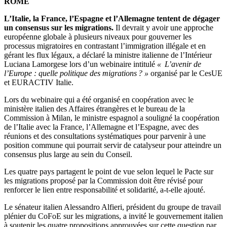
ROME
L’Italie, la France, l’Espagne et l’Allemagne tentent de dégager
un consensus sur les migrations.
Il devrait y avoir une approche
européenne globale à plusieurs niveaux pour gouverner les
processus migratoires en contrastant l’immigration illégale et en
gérant les flux légaux, a déclaré la ministre italienne de l’Intérieur
Luciana Lamorgese lors d’un webinaire intitulé
« L’avenir de
l’Europe : quelle politique des migrations ? »
organisé par le CesUE
et EURACTIV Italie.
Lors du webinaire qui a été organisé en coopération avec le
ministère italien des Affaires étrangères et le bureau de la
Commission à Milan, le ministre espagnol a souligné la coopération
de l’Italie avec la France, l’Allemagne et l’Espagne, avec des
réunions et des consultations systématiques pour parvenir à une
position commune qui pourrait servir de catalyseur pour atteindre un
consensus plus large au sein du Conseil.
Les quatre pays partagent le point de vue selon lequel le Pacte sur
les migrations proposé par la Commission doit être révisé pour
renforcer le lien entre responsabilité et solidarité, a-t-elle ajouté.
Le sénateur italien Alessandro Alfieri, président du groupe de travail
plénier du CoFoE sur les migrations, a invité le gouvernement italien
à soutenir les quatre propositions approuvées sur cette question par