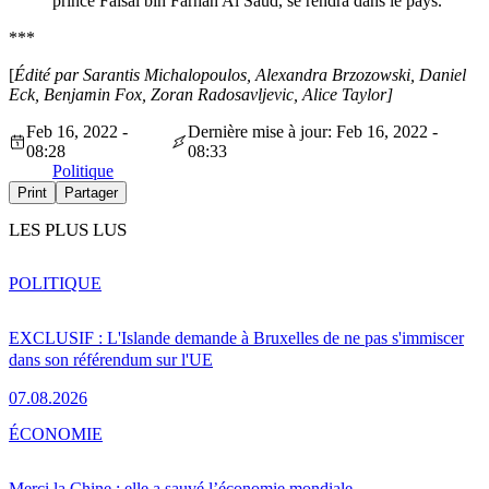
prince Faisal bin Farhan Al Saud, se rendra dans le pays.
***
[
Édité par Sarantis Michalopoulos, Alexandra Brzozowski, Daniel
Eck, Benjamin Fox, Zoran Radosavljevic, Alice Taylor]
Feb 16, 2022 -
Dernière mise à jour: Feb 16, 2022 -
08:28
08:33
Politique
Print
Partager
LES PLUS LUS
POLITIQUE
EXCLUSIF : L'Islande demande à Bruxelles de ne pas s'immiscer
dans son référendum sur l'UE
07.08.2026
ÉCONOMIE
Merci la Chine : elle a sauvé l’économie mondiale