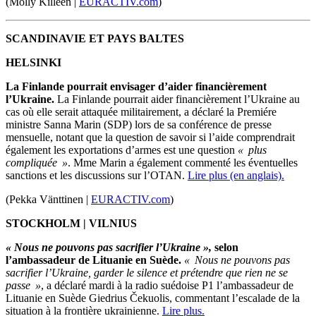
(Molly Killeen |
EURACTIV.com
)
SCANDINAVIE ET PAYS BALTES
HELSINKI
La Finlande pourrait envisager d’aider financièrement
l’Ukraine.
La Finlande pourrait aider financièrement l’Ukraine au
cas où elle serait attaquée militairement, a déclaré la Premiére
ministre Sanna Marin (SDP) lors de sa conférence de presse
mensuelle, notant que la question de savoir si l’aide comprendrait
également les exportations d’armes est une question
« plus
compliquée »
. Mme Marin a également commenté les éventuelles
sanctions et les discussions sur l’OTAN.
Lire plus (en anglais).
(Pekka Vänttinen |
EURACTIV.com
)
STOCKHOLM | VILNIUS
« Nous ne pouvons pas sacrifier l’Ukraine »,
selon
l’ambassadeur de Lituanie en Suède.
« Nous ne pouvons pas
sacrifier l’Ukraine, garder le silence et prétendre que rien ne se
passe »
, a déclaré mardi à la radio suédoise P1 l’ambassadeur de
Lituanie en Suède Giedrius Čekuolis, commentant l’escalade de la
situation à la frontière ukrainienne.
Lire plus.