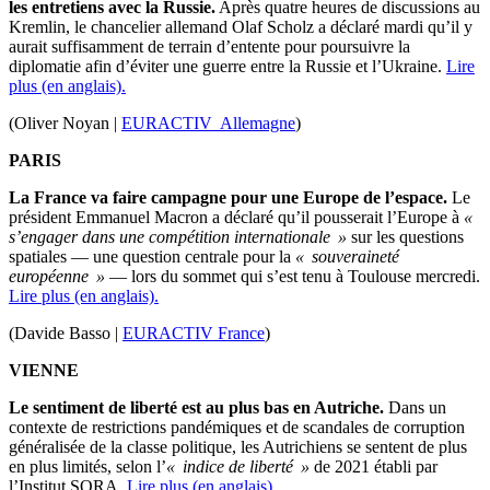
les entretiens avec la Russie.
Après quatre heures de discussions au
Kremlin, le chancelier allemand Olaf Scholz a déclaré mardi qu’il y
aurait suffisamment de terrain d’entente pour poursuivre la
diplomatie afin d’éviter une guerre entre la Russie et l’Ukraine.
Lire
plus (en anglais).
(Oliver Noyan |
EURACTIV Allemagne
)
PARIS
La France va faire campagne pour une Europe de l’espace.
Le
président Emmanuel Macron a déclaré qu’il pousserait l’Europe à
«
s’engager dans une compétition internationale »
sur les questions
spatiales — une question centrale pour la
« souveraineté
européenne »
— lors du sommet qui s’est tenu à Toulouse mercredi.
Lire plus (en anglais).
(Davide Basso |
EURACTIV France
)
VIENNE
Le sentiment de liberté est au plus bas en Autriche.
Dans un
contexte de restrictions pandémiques et de scandales de corruption
généralisée de la classe politique, les Autrichiens se sentent de plus
en plus limités, selon l’
« indice de liberté »
de 2021 établi par
l’Institut SORA.
Lire plus (en anglais).