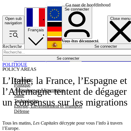
Ga naar de hoofdinhoud
Se connecter
Open sub
Close menu
English
navigation
Français
Deutsch
Vous êtes déconnecté.
Recherche
Se connecter
Español
Lumières éteintes
Se connecter
Rapporteur
Politique
Économie
Newsletters
Evénements
Em
POLITIQUE
POLICY AREAS
L’Italie, la France, l’Espagne et
Economie
Politique
l’Allemagne tentent de dégager
Agriculture et Alimentation
Santé
un consensus sur les migrations
Technologies
Energie, Environnement et Transport
Défense
Tous les matins,
Les Capitales
décrypte pour vous l’info à travers
l’Europe.