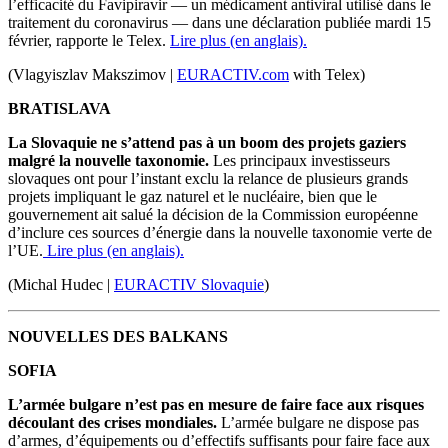
l’efficacité du Favipiravir — un médicament antiviral utilisé dans le
traitement du coronavirus — dans une déclaration publiée mardi 15
février, rapporte le Telex.
Lire plus (en anglais).
(Vlagyiszlav Makszimov |
EURACTIV.com
with Telex)
BRATISLAVA
La Slovaquie ne s’attend pas à un boom des projets gaziers
malgré la nouvelle taxonomie.
Les principaux investisseurs
slovaques ont pour l’instant exclu la relance de plusieurs grands
projets impliquant le gaz naturel et le nucléaire, bien que le
gouvernement ait salué la décision de la Commission européenne
d’inclure ces sources d’énergie dans la nouvelle taxonomie verte de
l’UE.
Lire plus (en anglais).
(Michal Hudec |
EURACTIV Slovaquie
)
NOUVELLES DES BALKANS
SOFIA
L’armée bulgare n’est pas en mesure de faire face aux risques
découlant des crises mondiales.
L’armée bulgare ne dispose pas
d’armes, d’équipements ou d’effectifs suffisants pour faire face aux