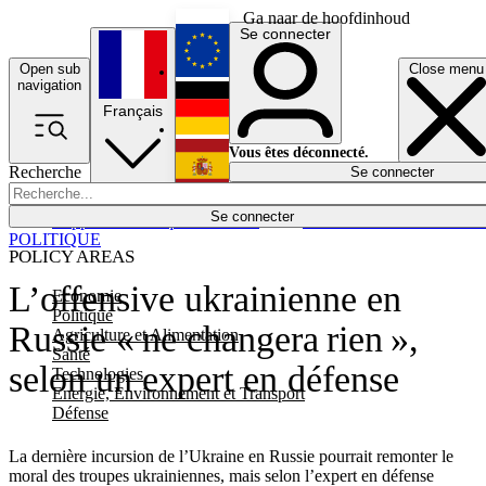
Ga naar de hoofdinhoud
Se connecter
Open sub
Close menu
English
navigation
Français
Deutsch
Vous êtes déconnecté.
Recherche
Se connecter
Español
Lumières éteintes
Se connecter
Rapporteur
Politique
Économie
Newsletters
Evénements
Em
POLITIQUE
POLICY AREAS
L’offensive ukrainienne en
Economie
Politique
Russie « ne changera rien »,
Agriculture et Alimentation
Santé
selon un expert en défense
Technologies
Energie, Environnement et Transport
Défense
La dernière incursion de l’Ukraine en Russie pourrait remonter le
moral des troupes ukrainiennes, mais selon l’expert en défense