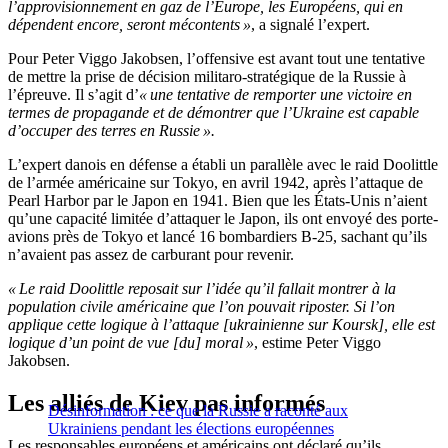
l’approvisionnement en gaz de l’Europe, les Européens, qui en
dépendent encore, seront mécontents »
, a signalé l’expert.
Pour Peter Viggo Jakobsen, l’offensive est avant tout une tentative
de mettre la prise de décision militaro-stratégique de la Russie à
l’épreuve. Il s’agit d’
« une tentative de remporter une victoire en
termes de propagande et de démontrer que l’Ukraine est capable
d’occuper des terres en Russie ».
L’expert danois en défense a établi un parallèle avec le raid Doolittle
de l’armée américaine sur Tokyo, en avril 1942, après l’attaque de
Pearl Harbor par le Japon en 1941. Bien que les États-Unis n’aient
qu’une capacité limitée d’attaquer le Japon, ils ont envoyé des porte-
avions près de Tokyo et lancé 16 bombardiers B-25, sachant qu’ils
n’avaient pas assez de carburant pour revenir.
« Le raid Doolittle reposait sur l’idée qu’il fallait montrer à la
population civile américaine que l’on pouvait riposter. Si l’on
applique cette logique à l’attaque [ukrainienne sur Koursk], elle est
logique d’un point de vue [du] moral »
, estime Peter Viggo
Jakobsen.
Les alliés de Kiev pas informés
Désinformation : ce que la Russie a raconté aux
Ukrainiens pendant les élections européennes
Les responsables européens et américains ont déclaré qu’ils