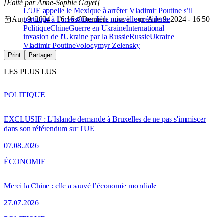
[Édité par Anne-Sophie Gayet]
L’UE appelle le Mexique à arrêter Vladimir Poutine s’il
Aug 9, 2024 - 16:16
participe à l’investiture de la nouvelle présidente
Dernière mise à jour: Aug 9, 2024 - 16:50
Politique
Chine
Guerre en Ukraine
International
invasion de l'Ukraine par la Russie
Russie
Ukraine
Vladimir Poutine
Volodymyr Zelensky
Print
Partager
LES PLUS LUS
POLITIQUE
EXCLUSIF : L'Islande demande à Bruxelles de ne pas s'immiscer
dans son référendum sur l'UE
07.08.2026
ÉCONOMIE
Merci la Chine : elle a sauvé l’économie mondiale
27.07.2026