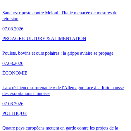
Sánchez riposte contre Meloni : l'Italie menacée de mesures de
rétorsion
07.08.2026
PRO
AGRICULTURE & ALIMENTATION
Poulets, bovins et ours polaires : la grippe aviaire se propage
07.08.2026
ÉCONOMIE
La « résilience surprenante » de l'Allemagne face à la forte hausse
des exportations chinoises
07.08.2026
POLITIQUE
Quatre pays européens mettent en garde contre les projets de la