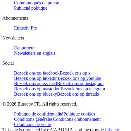
Communiqués de presse
Publicité politique
Abonnements
Euractiv Pro
Newsletters
Rapporteur
Newsletters en anglais
Social
Bezoek ons op facebook
Bezoek ons op x
Bezoek ons op linkedin
Bezoek ons op youtube
Bezoek ons op rss-feed
Bezoek ons op instagram
Bezoek ons op mastodon
Bezoek ons op telegram
Bezoek ons op bluesky
Bezoek ons op threads
©
2026
Euractiv FR. All rights reserved.
Politique de confidentialité
Politique cookies
Conditions générales
Conditions d’abonnement
Conditions de vente
This site is protected by reCAPTCHA, and the Google
Privacy