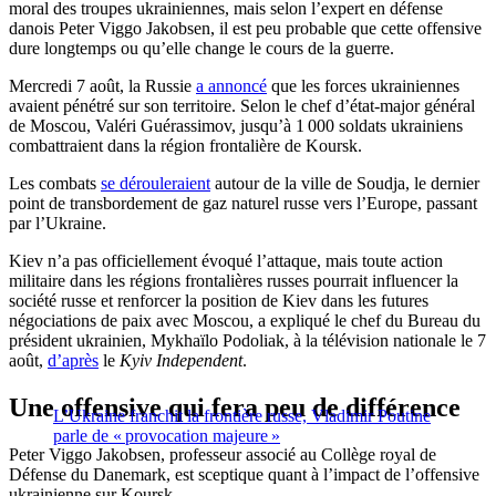
moral des troupes ukrainiennes, mais selon l’expert en défense
danois Peter Viggo Jakobsen, il est peu probable que cette offensive
dure longtemps ou qu’elle change le cours de la guerre.
Mercredi 7 août, la Russie
a annoncé
que les forces ukrainiennes
avaient pénétré sur son territoire. Selon le chef d’état-major général
de Moscou, Valéri Guérassimov, jusqu’à 1 000 soldats ukrainiens
combattraient dans la région frontalière de Koursk.
Les combats
se dérouleraient
autour de la ville de Soudja, le dernier
point de transbordement de gaz naturel russe vers l’Europe, passant
par l’Ukraine.
Kiev n’a pas officiellement évoqué l’attaque, mais toute action
militaire dans les régions frontalières russes pourrait influencer la
société russe et renforcer la position de Kiev dans les futures
négociations de paix avec Moscou, a expliqué le chef du Bureau du
président ukrainien, Mykhaïlo Podoliak, à la télévision nationale le 7
août,
d’après
le
Kyiv Independent
.
Une offensive qui fera peu de différence
L’Ukraine franchit la frontière russe, Vladimir Poutine
parle de « provocation majeure »
Peter Viggo Jakobsen, professeur associé au Collège royal de
Défense du Danemark, est sceptique quant à l’impact de l’offensive
ukrainienne sur Koursk.