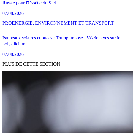
Russie pour l'Ossétie du Sud
07.08.2026
PRO
ENERGIE, ENVIRONNEMENT ET TRANSPORT
Panneaux solaires et puces : Trump impose 15% de taxes sur le
polysilicium
07.08.2026
PLUS DE CETTE SECTION