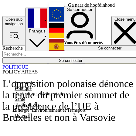
Ga naar de hoofdinhoud
Se connecter
Open sub
Close menu
English
navigation
Français
Deutsch
Vous êtes déconnecté.
Recherche
Se connecter
Español
Lumières éteintes
Se connecter
Rapporteur
Politique
Économie
Newsletters
Evénements
Em
POLITIQUE
POLICY AREAS
L’opposition polonaise dénonce
Economie
Politique
la tenue du premier sommet de
Agriculture et Alimentation
Santé
la présidence de l’UE à
Technologies
Energie, Environnement et Transport
Bruxelles et non à Varsovie
Défense