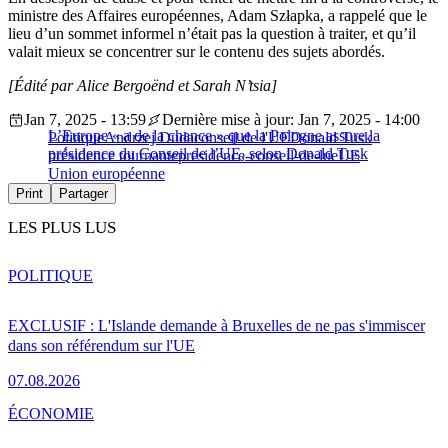
ministre des Affaires européennes, Adam Szłapka, a rappelé que le
lieu d’un sommet informel n’était pas la question à traiter, et qu’il
valait mieux se concentrer sur le contenu des sujets abordés.
[Édité par Alice Bergoënd et Sarah N’tsia]
Jan 7, 2025 - 13:59
Dernière mise à jour: Jan 7, 2025 - 14:00
L’Europe « a de la chance » que la Pologne assure la
Politique
Andrzej Duda
conseil de l'UE
Donald Tusk
présidence du Conseil de l’UE, selon Donald Tusk
présidence tournante
presidence-conseil-de-lue
UE
Union européenne
Print
Partager
LES PLUS LUS
POLITIQUE
EXCLUSIF : L'Islande demande à Bruxelles de ne pas s'immiscer
dans son référendum sur l'UE
07.08.2026
ÉCONOMIE