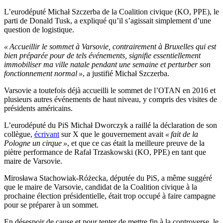
L’eurodéputé Michał Szczerba de la Coalition civique (KO, PPE), le
parti de Donald Tusk, a expliqué qu’il s’agissait simplement d’une
question de logistique.
« Accueillir le sommet à Varsovie, contrairement à Bruxelles qui est
bien préparée pour de tels événements, signifie essentiellement
immobiliser ma ville natale pendant une semaine et perturber son
fonctionnement normal »
, a justifié Michał Szczerba.
Varsovie a toutefois déjà accueilli le sommet de l’OTAN en 2016 et
plusieurs autres événements de haut niveau, y compris des visites de
présidents américains.
L’eurodéputé du PiS Michał Dworczyk a raillé la déclaration de son
collègue,
écrivant
sur X que le gouvernement avait
« fait de la
Pologne un cirque »
, et que ce cas était la meilleure preuve de la
piètre performance de Rafał Trzaskowski (KO, PPE) en tant que
maire de Varsovie.
Mirosława Stachowiak-Różecka, députée du PiS, a même suggéré
que le maire de Varsovie, candidat de la Coalition civique à la
prochaine élection présidentielle, était trop occupé à faire campagne
pour se préparer à un sommet.
En désespoir de cause et pour tenter de mettre fin à la controverse, le