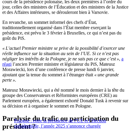
cours de la présidence polonaise, les deux premières à l’ordre du
jour, celles des ministres de l’Éducation et des ministres de la Justice
et des Affaires intérieures, se dérouleront bien à Varsovie.
En revanche, un sommet informel des chefs d’État,
traditionnellement organisé dans l’État membre exerçant la
présidence, est prévu le 3 février à Bruxelles, ce qui n’est pas du
goût du PiS.
« L’actuel Premier ministre se prive de la possibilité d’exercer une
réelle influence sur la situation au sein de l’UE. Si ce n’est pas
négliger les intérêts de la Pologne, je ne sais pas ce que c’est »
,
a
réagi
l’ancien Premier ministre et législateur du PiS, Mateusz
Morawiecki, lors d’une conférence de presse lundi 6 janvier,
ajoutant que la tenue du sommet à l’étranger était
« une grande
perte ».
Mateusz Morawiecki, qui a été nommé le mois dernier à la tête du
groupe des Conservateurs et Réformistes européens (CRE) au
Parlement européen, a également exhorté Donald Tusk à revenir sur
sa décision et à organiser le sommet en Pologne.
Paralysie du trafic ou participation du
Pologne : entre la présidence de l’UE et l’élection
président ?
présidentielle, l’année 2025 s’annonce chargée