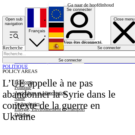
Ga naar de hoofdinhoud
Se connecter
Open sub
Close menu
English
navigation
Français
Deutsch
Vous êtes déconnecté.
Recherche
Se connecter
Español
Lumières éteintes
Se connecter
Rapporteur
Politique
Économie
Newsletters
Evénements
Em
POLITIQUE
POLICY AREAS
L’UE appelle à ne pas
Economie
Politique
abandonner la Syrie dans le
Agriculture et Alimentation
Santé
contexte de la guerre en
Technologies
Energie, Environnement et Transport
Ukraine
Défense