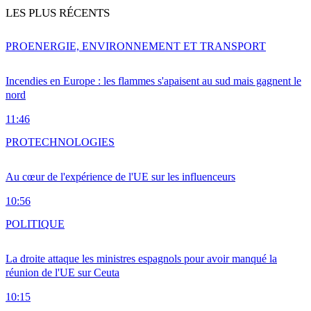
LES PLUS RÉCENTS
PRO
ENERGIE, ENVIRONNEMENT ET TRANSPORT
Incendies en Europe : les flammes s'apaisent au sud mais gagnent le
nord
11:46
PRO
TECHNOLOGIES
Au cœur de l'expérience de l'UE sur les influenceurs
10:56
POLITIQUE
La droite attaque les ministres espagnols pour avoir manqué la
réunion de l'UE sur Ceuta
10:15