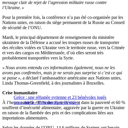
message clair de rejet de l’agression militaire russe contre
l’Ukraine. »
Pour la première fois, la conférence n’a pas été co-organisée par les
Nations unies, en raison du siège permanent de la Russie au Conseil
de sécurité de l’ONU.
Mardi, le principal département de renseignement du ministère
ukrainien de la Défense a accusé les troupes russes de transporter
des récoltes volées en Ukraine vers le territoire russe, vers la Crimée
et vers des cargos en Méditerranée, d’où elles seront très
probablement transportées vers la Syrie.
« Nous avons entendu ces informations également, nous ne les
avons pas confirmées, mais je ne serais pas surprise si c’est ce qui
se passe »
, a déclaré l’ambassadrice américaine aux Nations unies,
Linda Thomas-Greenfield, à des journalistes à Bruxelles.
Crise humanitaire
Grèce : une réfugiée syrienne et 23 bénévoles jugés
À l’heure actuelle, 90 % des Syriens vivent dans la pauvreté et 60 %
pour aide à « l’immigration illégale »
souffrent d’insécurité alimentaire, aggravée par la guerre en Ukraine
en raison de la flambée des prix et des complications liées aux
importations alimentaires.
Selon les données de l’ONU, 14,6 millions de Syriens ont besoin