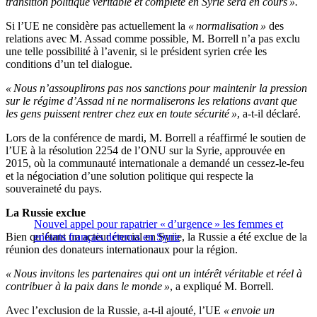
transition politique véritable et complète en Syrie sera en cours ».
Si l’UE ne considère pas actuellement la
« normalisation »
des
relations avec M. Assad comme possible, M. Borrell n’a pas exclu
une telle possibilité à l’avenir, si le président syrien crée les
conditions d’un tel dialogue.
« Nous n’assouplirons pas nos sanctions pour maintenir la pression
sur le régime d’Assad ni ne normaliserons les relations avant que
les gens puissent rentrer chez eux en toute sécurité »
, a-t-il déclaré.
Lors de la conférence de mardi, M. Borrell a réaffirmé le soutien de
l’UE à la résolution 2254 de l’ONU sur la Syrie, approuvée en
2015, où la communauté internationale a demandé un cessez-le-feu
et la négociation d’une solution politique qui respecte la
souveraineté du pays.
La Russie exclue
Nouvel appel pour rapatrier « d’urgence » les femmes et
Bien qu’étant un acteur crucial en Syrie, la Russie a été exclue de la
enfants français détenus en Syrie
réunion des donateurs internationaux pour la région.
« Nous invitons les partenaires qui ont un intérêt véritable et réel à
contribuer à la paix dans le monde »
, a expliqué M. Borrell.
Avec l’exclusion de la Russie, a-t-il ajouté, l’UE
« envoie un