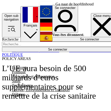
Ga naar de hoofdinhoud
Se connecter
Open sub
Close menu
English
navigation
Français
Deutsch
Vous êtes déconnecté.
Recherche
Se connecter
Español
Lumières éteintes
Se connecter
Rapporteur
Politique
Économie
Newsletters
Evénements
Em
POLITIQUE
POLICY AREAS
L’UE aura besoin de 500
Economie
Politique
milliards d’euros
Agriculture et Alimentation
Santé
supplémentaires pour se
Technologies
Energie, Environnement et Transport
remettre de la crise sanitaire
Défense