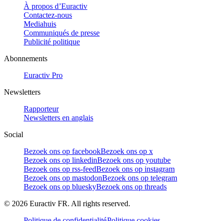
À propos d’Euractiv
Contactez-nous
Mediahuis
Communiqués de presse
Publicité politique
Abonnements
Euractiv Pro
Newsletters
Rapporteur
Newsletters en anglais
Social
Bezoek ons op facebook
Bezoek ons op x
Bezoek ons op linkedin
Bezoek ons op youtube
Bezoek ons op rss-feed
Bezoek ons op instagram
Bezoek ons op mastodon
Bezoek ons op telegram
Bezoek ons op bluesky
Bezoek ons op threads
©
2026
Euractiv FR. All rights reserved.
Politique de confidentialité
Politique cookies