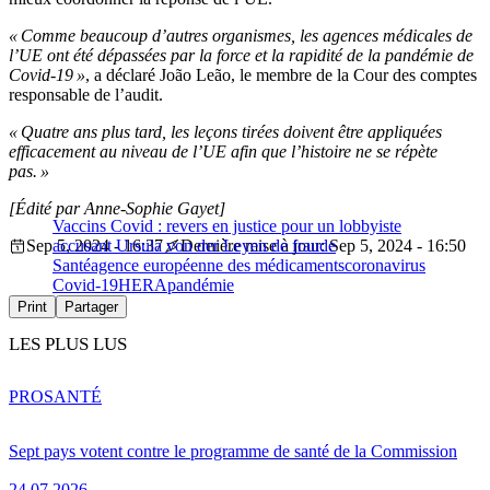
« Comme beaucoup d’autres organismes, les agences médicales de
l’UE ont été dépassées par la force et la rapidité de la pandémie de
Covid-19 »
, a déclaré João Leão, le membre de la Cour des comptes
responsable de l’audit.
« Quatre ans plus tard, les leçons tirées doivent être appliquées
efficacement au niveau de l’UE afin que l’histoire ne se répète
pas. »
[Édité par Anne-Sophie Gayet]
Vaccins Covid : revers en justice pour un lobbyiste
Sep 5, 2024 - 16:37
accusant Ursula von der Leyen de fraude
Dernière mise à jour: Sep 5, 2024 - 16:50
Santé
agence européenne des médicaments
coronavirus
Covid-19
HERA
pandémie
Print
Partager
LES PLUS LUS
PRO
SANTÉ
Sept pays votent contre le programme de santé de la Commission
24.07.2026