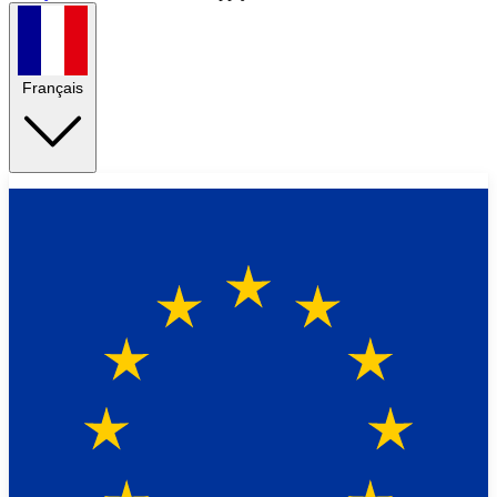
Français