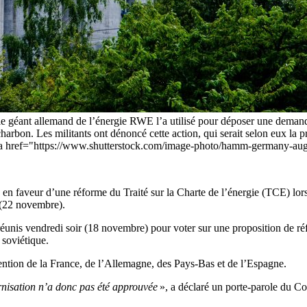
que le géant allemand de l’énergie RWE l’a utilisé pour déposer une dema
arbon. Les militants ont dénoncé cette action, qui serait selon eux la pr
 [<a href="https://www.shutterstock.com/image-photo/hamm-germany-a
é en faveur d’une réforme du Traité sur la Charte de l’énergie (TCE) lo
 (22 novembre).
unis vendredi soir (18 novembre) pour voter sur une proposition de ré
 soviétique.
tention de la France, de l’Allemagne, des Pays-Bas et de l’Espagne.
rnisation n’a donc pas été approuvée
», a déclaré un porte-parole du C