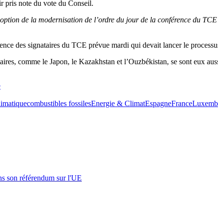
pris note du vote du Conseil.
ption de la modernisation de l’ordre du jour de la conférence du TC
nce des signataires du TCE prévue mardi qui devait lancer le processus
nataires, comme le Japon, le Kazakhstan et l’Ouzbékistan, se sont eux aus
e
imatique
combustibles fossiles
Energie & Climat
Espagne
France
Luxemb
s son référendum sur l'UE