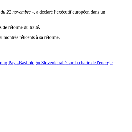
E du 22 novembre
», a déclaré l’exécutif européen dans un
 de réforme du traité.
si montrés réticents à sa réforme.
ourg
Pays-Bas
Pologne
Slovénie
traité sur la charte de l'énergie