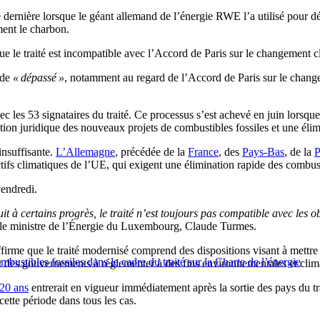
née dernière lorsque le géant allemand de l’énergie RWE l’a utilisé pou
ent le charbon.
 que le traité est incompatible avec l’Accord de Paris sur le changement 
 de
« dépassé »
, notamment au regard de l’Accord de Paris sur le change
les 53 signataires du traité. Ce processus s’est achevé en juin lorsqu
ection juridique des nouveaux projets de combustibles fossiles et une éli
insuffisante.
L’Allemagne
, précédée de la
France
, des
Pays-Bas
, de la
P
ectifs climatiques de l’UE, qui exigent une élimination rapide des combust
endredi.
 à certains progrès, le traité n’est toujours pas compatible avec les obj
le ministre de l’Énergie du Luxembourg, Claude Turmes.
irme que le traité modernisé comprend des dispositions visant à mettre 
stibles fossiles dans le cadre du traité sur la Charte de l’énergie
t des gouvernements à réglementer à des fins environnementales et clim
 20 ans
entrerait en vigueur immédiatement après la sortie des pays du tra
cette période dans tous les cas.