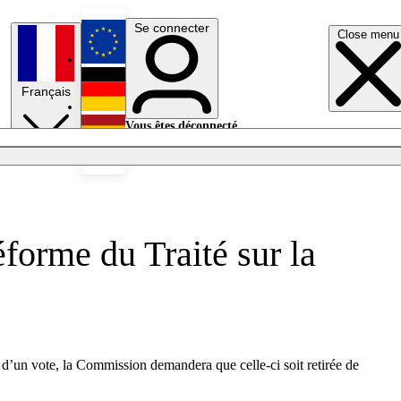
Se connecter
Close menu
English
Français
Deutsch
Vous êtes déconnecté.
Se connecter
Español
Lumières éteintes
forme du Traité sur la
 d’un vote, la Commission demandera que celle-ci soit retirée de