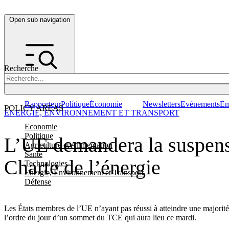
Open sub navigation
Recherche
Rapporteur
Politique
Économie
Newsletters
Evénements
Em
POLICY AREAS
ENERGIE, ENVIRONNEMENT ET TRANSPORT
Economie
Politique
L’UE demandera la suspensi
Agriculture et Alimentation
Santé
Charte de l’énergie
Technologies
Energie, Environnement et Transport
Défense
Les États membres de l’UE n’ayant pas réussi à atteindre une majorité
l’ordre du jour d’un sommet du TCE qui aura lieu ce mardi.