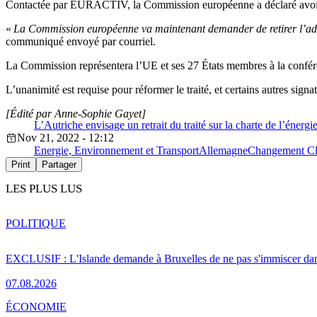
Contactée par EURACTIV, la Commission européenne a déclaré avoir 
«
La Commission européenne va maintenant demander de retirer l’ado
communiqué envoyé par courriel.
La Commission représentera l’UE et ses 27 États membres à la confére
L’unanimité est requise pour réformer le traité, et certains autres sig
[Édité par Anne-Sophie Gayet]
L’Autriche envisage un retrait du traité sur la charte de l’énergi
Nov 21, 2022 - 12:12
Energie, Environnement et Transport
Allemagne
Changement Cl
Print
Partager
LES PLUS LUS
POLITIQUE
EXCLUSIF : L'Islande demande à Bruxelles de ne pas s'immiscer dan
07.08.2026
ÉCONOMIE