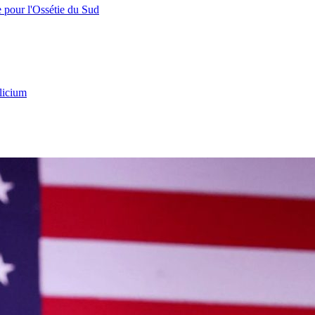
e pour l'Ossétie du Sud
licium