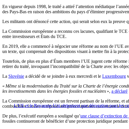
En vigueur depuis 1998, le traité a attiré l’attention médiatique l’an
des Pays-Bas en raison des ambitions du pays d’éliminer progressivem
Les militants ont dénoncé cette action, qui serait selon eux la preuve
La Commission européenne a reconnu ces lacunes, qualifiant le TCE
entre investisseurs et États du TCE.
En 2019, elle a commencé à négocier une réforme au nom de l’UE avec 
un texte, qui comprenait des dispositions visant à mettre fin à la prot
Toutefois, de plus en plus d’États membres l’UE jugent cette réforme 
retirer du traité, invoquant l’incompatibilité de la Charte avec les obj
La
Slovénie
a décidé de se joindre à eux mercredi et le
Luxembourg
v
«
Même si la modernisation du Traité sur la Charte de l’énergie conduit
les investissements dans les énergies fossiles et nucléaires
»,
a déclaré
La Commission européenne est un fervent partisan de la réforme, et aff
L’UE et le Royaume-Uni obtiennent une dérogation pour les combu
combustibles fossiles et répond aux préoccupations concernant le droi
De plus, l’exécutif européen a souligné qu’
une clause d’extinction de
fossiles continueront de bénéficier d’une protection juridique pendant 