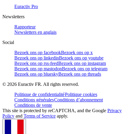
Euractiv Pro
Newsletters
Rapporteur
Newsletters en anglais
Social
Bezoek ons op facebook
Bezoek ons op x
Bezoek ons op linkedin
Bezoek ons op youtube
Bezoek ons op rss-feed
Bezoek ons op instagram
Bezoek ons op mastodon
Bezoek ons op telegram
Bezoek ons op bluesky
Bezoek ons op threads
©
2026
Euractiv FR. All rights reserved.
Politique de confidentialité
Politique cookies
Conditions générales
Conditions d’abonnement
Conditions de vente
This site is protected by reCAPTCHA, and the Google
Privacy
Policy
and
Terms of Service
apply.