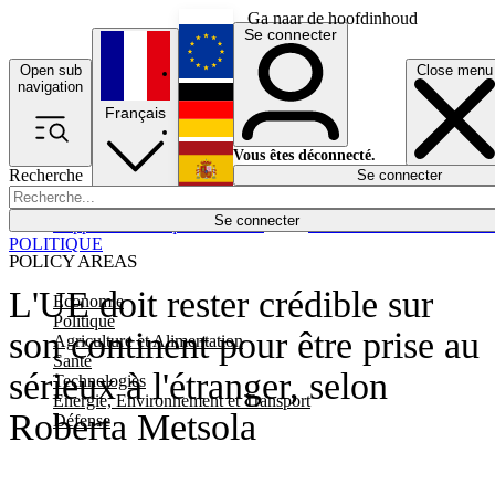
Ga naar de hoofdinhoud
Se connecter
Open sub
Close menu
English
navigation
Français
Deutsch
Vous êtes déconnecté.
Recherche
Se connecter
Español
Lumières éteintes
Se connecter
Rapporteur
Politique
Économie
Newsletters
Evénements
Em
POLITIQUE
POLICY AREAS
L'UE doit rester crédible sur
Economie
Politique
son continent pour être prise au
Agriculture et Alimentation
Santé
sérieux à l'étranger, selon
Technologies
Energie, Environnement et Transport
Roberta Metsola
Défense