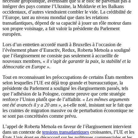
nécessité géopolitique, avertissant que si le bloc ne parvenait pas à
intégrer des pays comme l’Ukraine, la Moldavie et les Balkans
occidentaux, d’autres viendraient combler le vide. La crédibilité de
l’Europe, tant au niveau mondial que dans les relations
transatlantiques, dépend de sa capacité à jouer un rôle moteur dans
son propre voisinage, a fait valoir la présidente du Parlement
européen.
Lors d’un entretien accordé mardi à Bruxelles à l’occasion de
l’événement phare d’Euractiv, Redux, Roberta Metsola a souligné
que l’élargissement ne consiste pas seulement à accueillir de
nouveaux membres,
« il s’agit de garantir la paix, la stabilité et la
démocratie en Europe ».
Tout en reconnaissant les préoccupations de certains États membres
selon lesquelles l’UE est déjà trop grande et bureaucratique, la
présidente du Parlement a souligné les élargissements passés, tels
que l’adhésion de la Pologne, comme preuve que cette stratégie
renforce l’Union plutôt que de l’affaiblir.
« Les mêmes arguments
ont été avancés il y a 20 ans »,
a-t-elle noté, insistant sur le fait que
les craintes de migration massive ou de perturbation économique ne
se sont pas concrétisées comme prévu.
L’appel de Roberta Metsola en faveur de l’élargissement intervient
dans un contexte de
tensions transatlantiques
croissantes, l’UE et les
États-Unis étant en désaccord sur les politiques commerciales et les