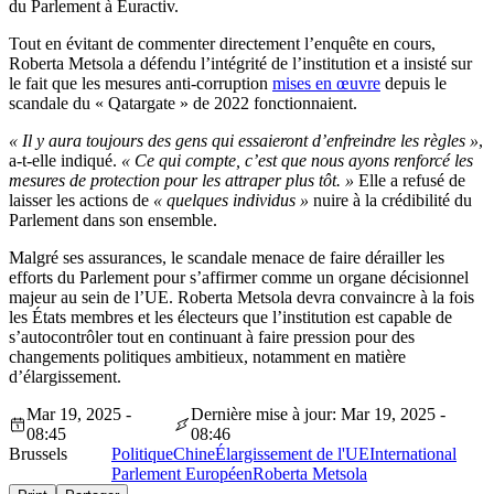
du Parlement à Euractiv.
Tout en évitant de commenter directement l’enquête en cours,
Roberta Metsola a défendu l’intégrité de l’institution et a insisté sur
le fait que les mesures anti-corruption
mises en œuvre
depuis le
scandale du « Qatargate » de 2022 fonctionnaient.
« Il y aura toujours des gens qui essaieront d’enfreindre les règles »
,
a-t-elle indiqué.
« Ce qui compte, c’est que nous ayons renforcé les
mesures de protection pour les attraper plus tôt. »
Elle a refusé de
laisser les actions de
« quelques individus »
nuire à la crédibilité du
Parlement dans son ensemble.
Malgré ses assurances, le scandale menace de faire dérailler les
efforts du Parlement pour s’affirmer comme un organe décisionnel
majeur au sein de l’UE. Roberta Metsola devra convaincre à la fois
les États membres et les électeurs que l’institution est capable de
s’autocontrôler tout en continuant à faire pression pour des
changements politiques ambitieux, notamment en matière
d’élargissement.
Mar 19, 2025 -
Dernière mise à jour: Mar 19, 2025 -
08:45
08:46
Brussels
Politique
Chine
Élargissement de l'UE
International
Parlement Européen
Roberta Metsola