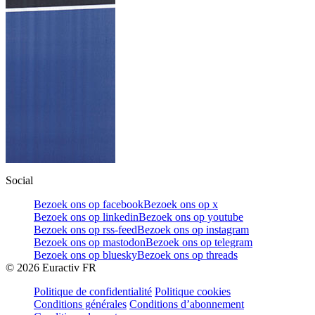
Social
Bezoek ons op facebook
Bezoek ons op x
Bezoek ons op linkedin
Bezoek ons op youtube
Bezoek ons op rss-feed
Bezoek ons op instagram
Bezoek ons op mastodon
Bezoek ons op telegram
Bezoek ons op bluesky
Bezoek ons op threads
©
2026
Euractiv FR
Politique de confidentialité
Politique cookies
Conditions générales
Conditions d’abonnement