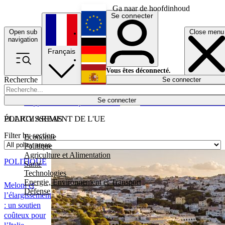
Ga naar de hoofdinhoud
Se connecter
Open sub
Close menu
English
navigation
Français
Deutsch
Vous êtes déconnecté.
Recherche
Se connecter
Español
Lumières éteintes
Se connecter
Rapporteur
Politique
Économie
Newsletters
Evénements
Em
POLICY AREAS
ÉLARGISSEMENT DE L'UE
Filter by section
Economie
Politique
Agriculture et Alimentation
POLITIQUE
Santé
Technologies
Energie, Environnement et Transport
Meloni et
Défense
l’élargissement
: un soutien
coûteux pour