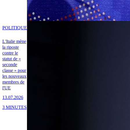
POLITIQUE
L'Italie mène
la riposte
contre le
statut de «
seconde
classe » pour
les nouveaux
membres de
l'UE
13.07.2026
3 MINUTES