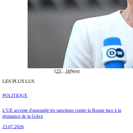
1
2
3
…
16
Next
LES PLUS LUS
POLITIQUE
L'UE accepte d'assouplir les sanctions contre la Russie face à la
résistance de la Grèce
23.07.2026