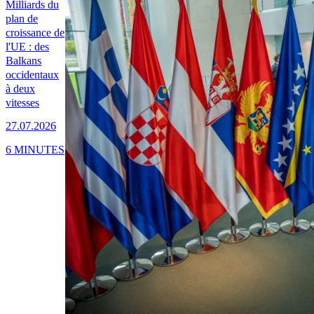
Milliards du
plan de
croissance de
l'UE : des
Balkans
occidentaux
à deux
vitesses
27.07.2026
6 MINUTES