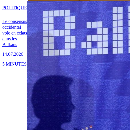
POLITIQUE
Le consensus
occidental
vole en éclats
dans les
Balkans
14.07.2026
5 MINUTES