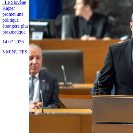
: Le Slovène
Kajzer
promet une
politique
étrangère plus
pragmatique
14.07.2026
5 MINUTES