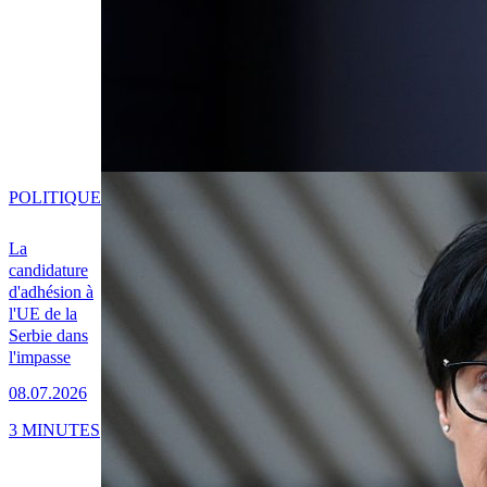
POLITIQUE
La
candidature
d'adhésion à
l'UE de la
Serbie dans
l'impasse
08.07.2026
3 MINUTES