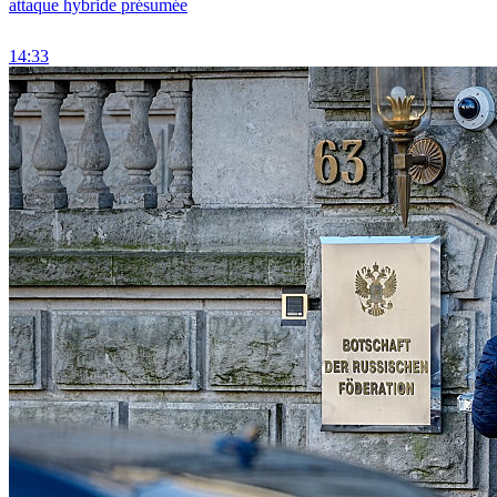
attaque hybride présumée
14:33