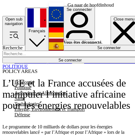
Ga naar de hoofdinhoud
Se connecter
Open sub
Close menu
English
navigation
Français
Deutsch
Vous êtes déconnecté.
Recherche
Se connecter
Español
Lumières éteintes
Se connecter
Rapporteur
Politique
Économie
Newsletters
Evénements
Em
POLITIQUE
POLICY AREAS
L’UE et la France accusées de
Economie
Politique
manipuler l’initiative africaine
Agriculture et Alimentation
Santé
pour les énergies renouvelables
Technologies
Energie, Environnement et Transport
Défense
Le programme de 10 milliards de dollars pour les énergies
renouvelables lancé « par l’Afrique et pour l’Afrique » lors de la