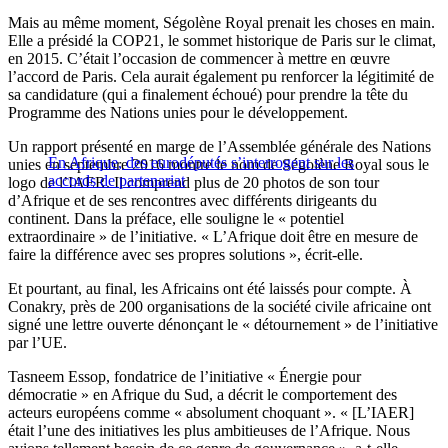
Mais au même moment, Ségolène Royal prenait les choses en main.
Elle a présidé la COP21, le sommet historique de Paris sur le climat,
en 2015. C’était l’occasion de commencer à mettre en œuvre
l’accord de Paris. Cela aurait également pu renforcer la légitimité de
sa candidature (qui a finalement échoué) pour prendre la tête du
Programme des Nations unies pour le développement.
Un rapport présenté en marge de l’Assemblée générale des Nations
En Afrique, des eurodéputés s’interrogent sur les
unies en septembre 2016 montre le nom de Ségolène Royal sous le
accords de partenariat
logo de l’IAER. Il comprend plus de 20 photos de son tour
d’Afrique et de ses rencontres avec différents dirigeants du
continent. Dans la préface, elle souligne le « potentiel
extraordinaire » de l’initiative. « L’Afrique doit être en mesure de
faire la différence avec ses propres solutions », écrit-elle.
Et pourtant, au final, les Africains ont été laissés pour compte. À
Conakry, près de 200 organisations de la société civile africaine ont
signé une lettre ouverte dénonçant le « détournement » de l’initiative
par l’UE.
Tasneem Essop, fondatrice de l’initiative « Énergie pour
démocratie » en Afrique du Sud, a décrit le comportement des
acteurs européens comme « absolument choquant ». « [L’IAER]
était l’une des initiatives les plus ambitieuses de l’Afrique. Nous