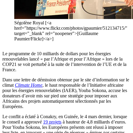
Ségolène Royal [<a
href="https://www.flickr.com/photos/gpaumier/512134715/"
target="_blank" rel="noopener">[Guillaume
Paumier/Flickr]</a>]
Le programme de 10 milliards de dollars pour les énergies
renouvelables lancé « par l’Afrique et pour l’Afrique » lors de la
COP21 se voit perturbé à la suite de l’intervention de l’UE et de la
France.
Dans une lettre de démission obtenue par le site d’information sur le
climat
Climate Home
, le haut responsable de l’Initiative africaine
pour les énergies renouvelables (IAER), Youba Sokona, accuse les
donateurs d’avoir mis sur pied une stratégie pour imposer aux
Africains des projets automatiquement sélectionnés par les
Européens.
Le conflit a éclaté à Conakry, en Guinée, le 4 mars dernier, lorsque
le conseil a approuvé
19 projets
à hauteur de 4,8 milliards d’euros.
Pour Youba Sokona, les Européens présents ont réussi à imposer
leur liste, en ignorant « une série de réserves » émises par certains