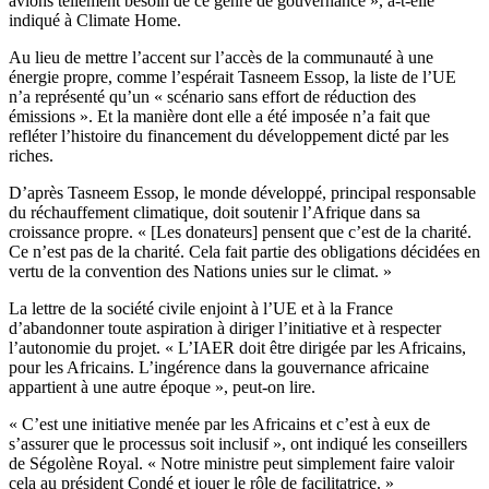
avions tellement besoin de ce genre de gouvernance », a-t-elle
indiqué à Climate Home.
Au lieu de mettre l’accent sur l’accès de la communauté à une
énergie propre, comme l’espérait Tasneem Essop, la liste de l’UE
n’a représenté qu’un « scénario sans effort de réduction des
émissions ». Et la manière dont elle a été imposée n’a fait que
refléter l’histoire du financement du développement dicté par les
riches.
D’après Tasneem Essop, le monde développé, principal responsable
du réchauffement climatique, doit soutenir l’Afrique dans sa
croissance propre. « [Les donateurs] pensent que c’est de la charité.
Ce n’est pas de la charité. Cela fait partie des obligations décidées en
vertu de la convention des Nations unies sur le climat. »
La lettre de la société civile enjoint à l’UE et à la France
d’abandonner toute aspiration à diriger l’initiative et à respecter
l’autonomie du projet. « L’IAER doit être dirigée par les Africains,
pour les Africains. L’ingérence dans la gouvernance africaine
appartient à une autre époque », peut-on lire.
« C’est une initiative menée par les Africains et c’est à eux de
s’assurer que le processus soit inclusif », ont indiqué les conseillers
de Ségolène Royal. « Notre ministre peut simplement faire valoir
cela au président Condé et jouer le rôle de facilitatrice. »