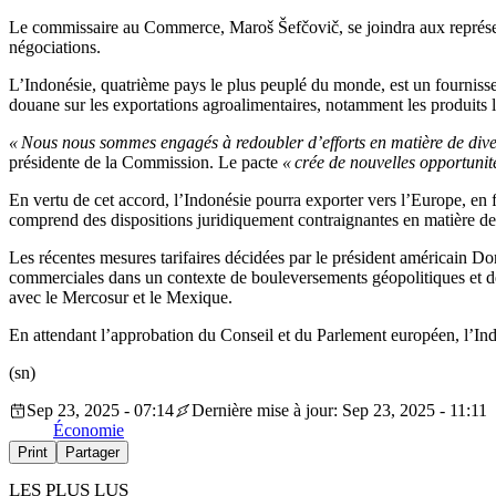
Le commissaire au Commerce, Maroš Šefčovič, se joindra aux représent
négociations.
L’Indonésie, quatrième pays le plus peuplé du monde, est un fournisseu
douane sur les exportations agroalimentaires, notamment les produits lai
« Nous nous sommes engagés à redoubler d’efforts en matière de divers
présidente de la Commission. Le pacte
« crée de nouvelles opportunité
En vertu de cet accord, l’Indonésie pourra exporter vers l’Europe, en f
comprend des dispositions juridiquement contraignantes en matière de 
Les récentes mesures tarifaires décidées par le président américain Don
commerciales dans un contexte de bouleversements géopolitiques et de 
avec le Mercosur et le Mexique.
En attendant l’approbation du Conseil et du Parlement européen, l’Ind
(sn)
Sep 23, 2025 - 07:14
Dernière mise à jour: Sep 23, 2025 - 11:11
Économie
Print
Partager
LES PLUS LUS