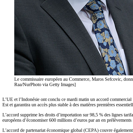
Le commissaire européen au Commerce, Maros Sefcovic, donne une
Raa/NurPhoto via Getty Images]
L’UE et l’Indonésie ont conclu ce mardi matin un accord commercial tr
Est et garantira un accès plus stable à des matières premières essentiell
L’accord supprime les droits d’importation sur 98,5 % des lignes tarif
européens d’économiser 600 millions d’euros par an en prélèvements su
L’accord de partenariat économique global (CEPA) couvre également 2