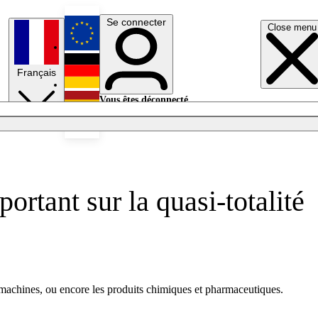
Se connecter
Close menu
English
Français
Deutsch
Vous êtes déconnecté.
Se connecter
Español
Lumières éteintes
ortant sur la quasi-totalité
 machines, ou encore les produits chimiques et pharmaceutiques.