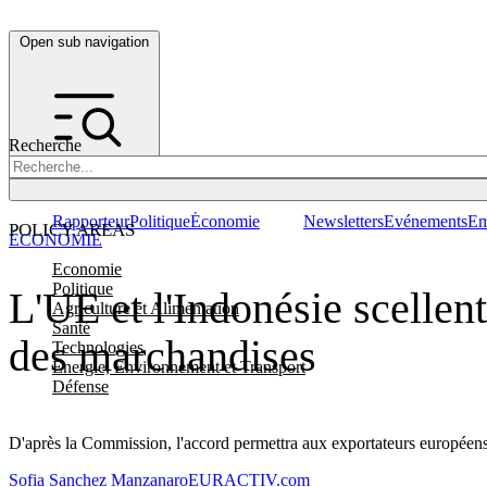
Open sub navigation
Recherche
Rapporteur
Politique
Économie
Newsletters
Evénements
Em
POLICY AREAS
ÉCONOMIE
Economie
Politique
L'UE et l'Indonésie scellent
Agriculture et Alimentation
Santé
des marchandises
Technologies
Energie, Environnement et Transport
Défense
D'après la Commission, l'accord permettra aux exportateurs européens 
Sofia Sanchez Manzanaro
EURACTIV.com