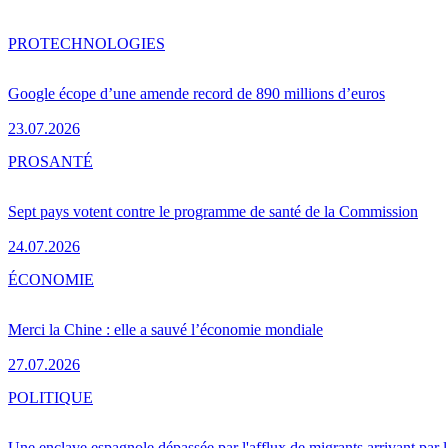
PRO
TECHNOLOGIES
Google écope d’une amende record de 890 millions d’euros
23.07.2026
PRO
SANTÉ
Sept pays votent contre le programme de santé de la Commission
24.07.2026
ÉCONOMIE
Merci la Chine : elle a sauvé l’économie mondiale
27.07.2026
POLITIQUE
Une enclave espagnole dépassée par l'afflux de migrants arrivant par 