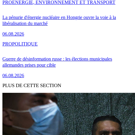
PRO
ENERGIE, ENVIRONNEMENT ET TRANSPORT
La pénurie d'énergie nucléaire en Hongrie ouvre la voie à la
libéralisation du marché
06.08.2026
PRO
POLITIQUE
Guerre de désinformation russe : les élections municipales
allemandes prises pour cible
06.08.2026
PLUS DE CETTE SECTION