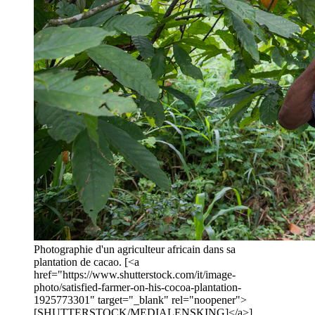
Photographie d'un agriculteur africain dans sa
plantation de cacao. [<a
href="https://www.shutterstock.com/it/image-
photo/satisfied-farmer-on-his-cocoa-plantation-
1925773301" target="_blank" rel="noopener">
[SHUTTERSTOCK/MEDIALENSKING]</a>]