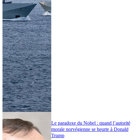
Le paradoxe du Nobel : quand l’autorité
morale norvégienne se heurte à Donald
Trump