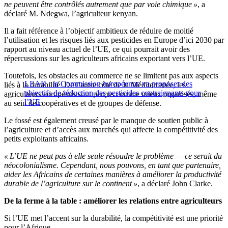
ne peuvent être contrôlés autrement que par voie chimique »
, a
déclaré M. Ndegwa, l’agriculteur kenyan.
Il a fait référence à l’objectif ambitieux de réduire de moitié
l’utilisation et les risques liés aux pesticides en Europe d’ici 2030 par
rapport au niveau actuel de l’UE, ce qui pourrait avoir des
répercussions sur les agriculteurs africains exportant vers l’UE.
Toutefois, les obstacles au commerce ne se limitent pas aux aspects
LEAK : la Commission européenne va proposer des
liés à la durabilité. De l’autre côté de la Méditerranée, les
objectifs de réduction des pesticides contraignants pour
agriculteurs européens sont perçus comme mieux organisés, même
l’UE
au sein de coopératives et de groupes de défense.
Le fossé est également creusé par le manque de soutien public à
l’agriculture et d’accès aux marchés qui affecte la compétitivité des
petits exploitants africains.
« L’UE ne peut pas à elle seule résoudre le problème — ce serait du
néocolonialisme. Cependant, nous pouvons, en tant que partenaire,
aider les Africains de certaines manières à améliorer la productivité
durable de l’agriculture sur le continent »
, a déclaré John Clarke.
De la ferme à la table : améliorer les relations entre agriculteurs
Si l’UE met l’accent sur la durabilité, la compétitivité est une priorité
pour l’Afrique.