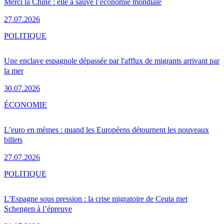
Merci la Chine : elle a sauvé l’économie mondiale
27.07.2026
POLITIQUE
Une enclave espagnole dépassée par l'afflux de migrants arrivant par
la mer
30.07.2026
ÉCONOMIE
L’euro en mèmes : quand les Européens détournent les nouveaux
billets
27.07.2026
POLITIQUE
L’Espagne sous pression : la crise migratoire de Ceuta met
Schengen à l’épreuve