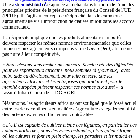
Une autre question a été ajoutée au débat dans le cadre de l’une des
sommet UE-UA
principales priorités de la présidence française du Conseil de l’UE
(PFUE). Il s’agit du concept de réciprocité dans le commerce
agroalimentaire via l’introduction de clauses miroir dans les accords
commerciaux.
La réciprocité implique que les produits alimentaires importés
doivent respecter les mêmes normes environnementales que celles
imposées aux agriculteurs européens via le
Green Deal
, afin de ne
pas nuire à leur compétitivité.
« Nous élevons sans hésiter nos normes. Si cela crée des difficultés
pour les exportateurs africains, nous sommes là [pour eux], avec
notre aide au développement, pour faire en sorte que les
agriculteurs africains et les entreprises qui produisent pour le
marché européen puissent respecter ces normes eux aussi »
, a
rassuré Johan Clarke de la DG AGRI.
Néanmoins, les agriculteurs africains ont souligné que le fossé actuel
entre les deux continents en matière d’agriculture est également dû à
des facteurs externes difficilement contrôlables.
« L’UE est capable de cultiver même des légumes, en particulier des
cultures horticoles, dans des zones restreintes, alors qu’en Afrique,
où les cultures se font en plein champ, les parasites et les maladies