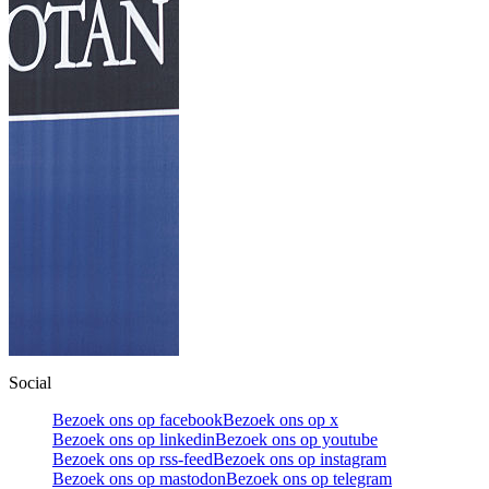
Social
Bezoek ons op facebook
Bezoek ons op x
Bezoek ons op linkedin
Bezoek ons op youtube
Bezoek ons op rss-feed
Bezoek ons op instagram
Bezoek ons op mastodon
Bezoek ons op telegram