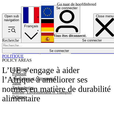
Ga naar de hoofdinhoud
Se connecter
Open sub
Close menu
English
navigation
Français
Deutsch
Vous êtes déconnecté.
Recherche
Se connecter
Español
Lumières éteintes
Se connecter
Rapporteur
Politique
Économie
Newsletters
Evénements
Em
POLITIQUE
POLICY AREAS
L’UE s’engage à aider
Economie
Politique
l’Afrique à améliorer ses
Agriculture et Alimentation
Santé
normes en matière de durabilité
Technologies
Energie, Environnement et Transport
alimentaire
Défense