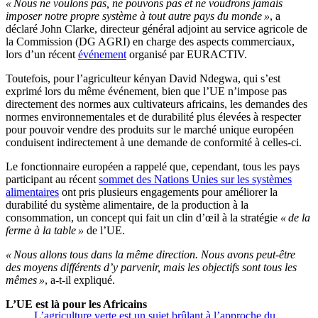
« Nous ne voulons pas, ne pouvons pas et ne voudrons jamais
imposer notre propre système à tout autre pays du monde »
, a
déclaré John Clarke, directeur général adjoint au service agricole de
la Commission (DG AGRI) en charge des aspects commerciaux,
lors d’un récent
événement
organisé par EURACTIV.
Toutefois, pour l’agriculteur kényan David Ndegwa, qui s’est
exprimé lors du même événement, bien que l’UE n’impose pas
directement des normes aux cultivateurs africains, les demandes des
normes environnementales et de durabilité plus élevées à respecter
pour pouvoir vendre des produits sur le marché unique européen
conduisent indirectement à une demande de conformité à celles-ci.
Le fonctionnaire européen a rappelé que, cependant, tous les pays
participant au récent
sommet des Nations Unies sur les systèmes
alimentaires
ont pris plusieurs engagements pour améliorer la
durabilité du système alimentaire, de la production à la
consommation, un concept qui fait un clin d’œil à la stratégie
« de la
ferme à la table »
de l’UE.
« Nous allons tous dans la même direction. Nous avons peut-être
des moyens différents d’y parvenir, mais les objectifs sont tous les
mêmes »
, a-t-il expliqué.
L’UE est là pour les Africains
L’agriculture verte est un sujet brûlant à l’approche du