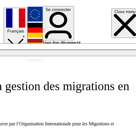
Se connecter
Close menu
English
Français
Deutsch
Vous êtes déconnecté.
Se connecter
Español
Lumières éteintes
a gestion des migrations en
re par l’Organisation Internationale pour les Migrations et