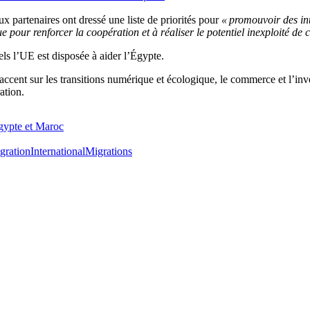
eux partenaires ont dressé une liste de priorités pour
« promouvoir des int
pour renforcer la coopération et à réaliser le potentiel inexploité de ce
els l’UE est disposée à aider l’Égypte.
ccent sur les transitions numérique et écologique, le commerce et l’inves
ation.
Égypte et Maroc
gration
International
Migrations