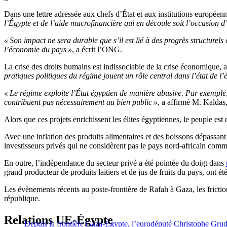
Dans une lettre adressée aux chefs d’État et aux institutions euro
l’Égypte et de l’aide macrofinancière qui en découle soit l’occasion d’
« Son impact ne sera durable que s’il est lié à des progrès structurel
l’économie du pays »
, a écrit l’ONG.
La crise des droits humains est indissociable de la crise économique, 
pratiques politiques du régime jouent un rôle central dans l’état de l
« Le régime exploite l’État égyptien de manière abusive. Par exemple,
contribuent pas nécessairement au bien public »
, a affirmé M. Kaldas,
Alors que ces projets enrichissent les élites égyptiennes, le peuple est 
Avec une inflation des produits alimentaires et des boissons dépassan
investisseurs privés qui ne considèrent pas le pays nord-africain comm
En outre, l’indépendance du secteur privé a été pointée du doigt dans
grand producteur de produits laitiers et de jus de fruits du pays, ont é
Les évènements récents au poste-frontière de Rafah à Gaza, les frictio
république.
Relations UE-Égypte
Depuis la frontière Gaza-Égypte, l’eurodéputé Christophe Grudl