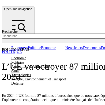
Open sub navigation
Recherche
Rapporteur
Politique
Économie
Newsletters
Evénements
Em
POLICY AREAS
POLITIQUE
Economie
Politique
L’UE va octroyer 87 million
Agriculture et Alimentation
Santé
2024
Technologies
Energie, Environnement et Transport
Défense
En 2024, l’UE fournira 87 millions d’euros ainsi que de nouveaux équ
l’opérateur de coopération technique du ministère français de l’Intérie