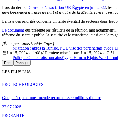
Lors du dernier
Conseil d’association UE-Égypte en juin 2022
, les d
développement durable de part et d’autre de la Méditerranée, ainsi que 
La liste des priorités concerne un large éventail de secteurs dans lesqu
Le document
qui présente les résultats de la réunion met notamment l’a
réforme du secteur public, la sécurité et le terrorisme, ainsi que la migr
[Édité par Anne-Sophie Gayet]
Migration : après la Tunisie, l’UE vise des partenariats avec l’
Jan 15, 2024 - 11:08
Dernière mise à jour: Jan 15, 2024 - 12:51
Politique
Chine
droits humains
Égypte
Human Rights Watch
Immi
Print
Partager
LES PLUS LUS
PRO
TECHNOLOGIES
Google écope d’une amende record de 890 millions d’euros
23.07.2026
PRO
SANTÉ