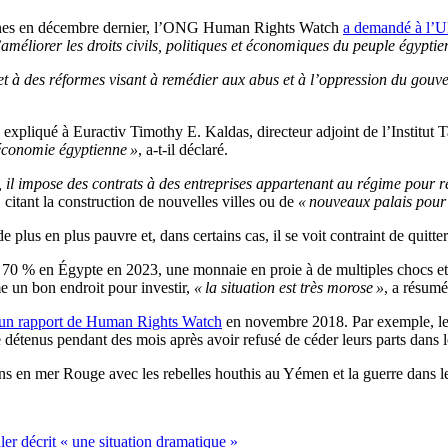
péennes en décembre dernier, l’ONG Human Rights Watch
a demandé à l’
améliorer les droits civils, politiques et économiques du peuple égyptie
s et à des réformes visant à remédier aux abus et à l’oppression du gouv
a expliqué à Euractiv Timothy E. Kaldas, directeur adjoint de l’Institut
’économie égyptienne »
, a-t-il déclaré.
 il impose des contrats à des entreprises appartenant au régime pour ré
 citant la construction de nouvelles villes ou de
« nouveaux palais pour 
de plus en plus pauvre et, dans certains cas, il se voit contraint de quitt
t 70 % en Égypte en 2023, une monnaie en proie à de multiples chocs et
e un bon endroit pour investir,
« la situation est très morose »
, a résumé
un rapport de Human Rights Watch
en novembre 2018. Par exemple, le
té détenus pendant des mois après avoir refusé de céder leurs parts dans l
ns en mer Rouge avec les rebelles houthis au Yémen et la guerre dans le 
er décrit « une situation dramatique »