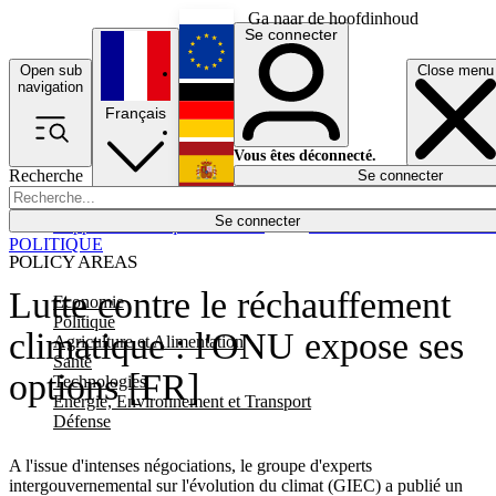
Ga naar de hoofdinhoud
Se connecter
Open sub
Close menu
English
navigation
Français
Deutsch
Vous êtes déconnecté.
Recherche
Se connecter
Español
Lumières éteintes
Se connecter
Rapporteur
Politique
Économie
Newsletters
Evénements
Em
POLITIQUE
POLICY AREAS
Lutte contre le réchauffement
Economie
Politique
climatique : l'ONU expose ses
Agriculture et Alimentation
Santé
options [FR]
Technologies
Energie, Environnement et Transport
Défense
A l'issue d'intenses négociations, le groupe d'experts
intergouvernemental sur l'évolution du climat (GIEC) a publié un