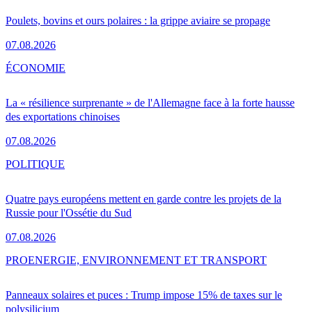
Poulets, bovins et ours polaires : la grippe aviaire se propage
07.08.2026
ÉCONOMIE
La « résilience surprenante » de l'Allemagne face à la forte hausse
des exportations chinoises
07.08.2026
POLITIQUE
Quatre pays européens mettent en garde contre les projets de la
Russie pour l'Ossétie du Sud
07.08.2026
PRO
ENERGIE, ENVIRONNEMENT ET TRANSPORT
Panneaux solaires et puces : Trump impose 15% de taxes sur le
polysilicium