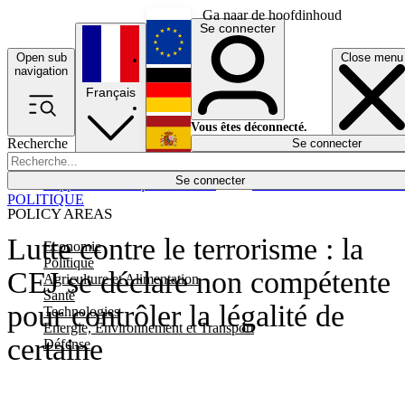
Ga naar de hoofdinhoud
Se connecter
Open sub
Close menu
English
navigation
Français
Deutsch
Vous êtes déconnecté.
Recherche
Se connecter
Español
Lumières éteintes
Se connecter
Rapporteur
Politique
Économie
Newsletters
Evénements
Em
POLITIQUE
POLICY AREAS
Lutte contre le terrorisme : la
Economie
Politique
CEJ se déclare non compétente
Agriculture et Alimentation
Santé
pour contrôler la légalité de
Technologies
Energie, Environnement et Transport
certaine
Défense