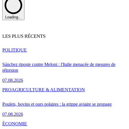
Loading...
LES PLUS RÉCENTS
POLITIQUE
Sánchez riposte contre Meloni : l'Italie menacée de mesures de
rétorsion
07.08.2026
PRO
AGRICULTURE & ALIMENTATION
Poulets, bovins et ours polaires : la grippe aviaire se propage
07.08.2026
ÉCONOMIE