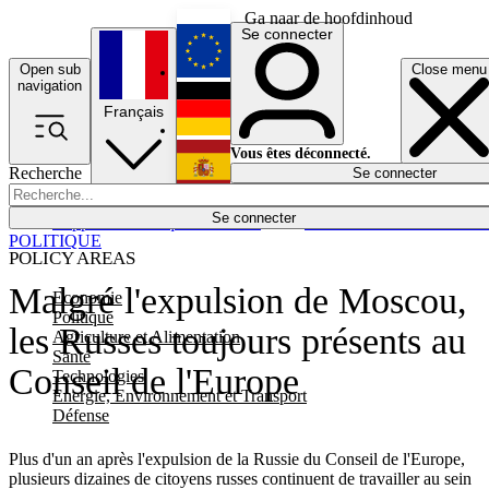
Ga naar de hoofdinhoud
Se connecter
Open sub
Close menu
English
navigation
Français
Deutsch
Vous êtes déconnecté.
Recherche
Se connecter
Español
Lumières éteintes
Se connecter
Rapporteur
Politique
Économie
Newsletters
Evénements
Em
POLITIQUE
POLICY AREAS
Malgré l'expulsion de Moscou,
Economie
Politique
les Russes toujours présents au
Agriculture et Alimentation
Santé
Conseil de l'Europe
Technologies
Energie, Environnement et Transport
Défense
Plus d'un an après l'expulsion de la Russie du Conseil de l'Europe,
plusieurs dizaines de citoyens russes continuent de travailler au sein