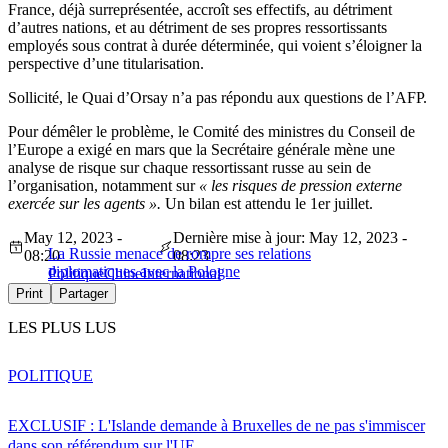
France, déjà surreprésentée, accroît ses effectifs, au détriment
d’autres nations, et au détriment de ses propres ressortissants
employés sous contrat à durée déterminée, qui voient s’éloigner la
perspective d’une titularisation.
Sollicité, le Quai d’Orsay n’a pas répondu aux questions de l’AFP.
Pour démêler le problème, le Comité des ministres du Conseil de
l’Europe a exigé en mars que la Secrétaire générale mène une
analyse de risque sur chaque ressortissant russe au sein de
l’organisation, notamment sur
« les risques de pression externe
exercée sur les agents ».
Un bilan est attendu le 1er juillet.
May 12, 2023 -
Dernière mise à jour: May 12, 2023 -
La Russie menace de rompre ses relations
08:20
08:23
diplomatiques avec la Pologne
Politique
Chine
International
Print
Partager
LES PLUS LUS
POLITIQUE
EXCLUSIF : L'Islande demande à Bruxelles de ne pas s'immiscer
dans son référendum sur l'UE