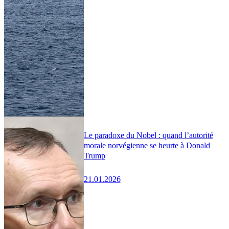
Le paradoxe du Nobel : quand l’autorité
morale norvégienne se heurte à Donald
Trump
21.01.2026