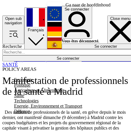
Ga naar de hoofdinhoud
Se connecter
Open sub
Close menu
English
navigation
Français
Deutsch
Vous êtes déconnecté.
Recherche
Se connecter
Español
Lumières éteintes
Se connecter
Rapporteur
Politique
Économie
Newsletters
Evénements
Em
SANTÉ
POLICY AREAS
Manifestation de professionnels
Economie
Politique
de la santé à Madrid
Agriculture et Alimentation
Santé
Technologies
Energie, Environnement et Transport
Défense
Des milliers de professionnels de la santé, en grève depuis le mois
dernier, ont manifesté dimanche (9 décembre) à Madrid contre les
coupes budgétaires et les projets du gouvernement régional de la
capitale visant à privatiser la gestion des hôpitaux publics et des