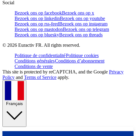
Social
Bezoek ons op facebook
Bezoek ons op x
Bezoek ons op linkedin
Bezoek ons op youtube
Bezoek ons op rss-feed
Bezoek ons op instagram
Bezoek ons op mastodon
Bezoek ons op telegram
Bezoek ons op bluesky
Bezoek ons op threads
©
2026
Euractiv FR. All rights reserved.
Politique de confidentialité
Politique cookies
Conditions générales
Conditions d’abonnement
Conditions de vente
This site is protected by reCAPTCHA, and the Google
Privacy
Policy
and
Terms of Service
apply.
Français