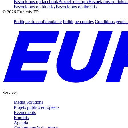
Bezoek ons op facebook
Bezoek ons op x
Bezoek ons op linked
Bezoek ons op bluesky
Bezoek ons op threads
©
2026
Euractiv FR
Politique de confidentialité
Politique cookies
Conditions généra
Services
Media Solutions
Projets publics européens
Evénements
Emplois
Agenda
Communiqués de presse