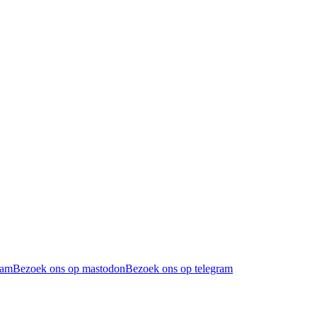
ram
Bezoek ons op mastodon
Bezoek ons op telegram