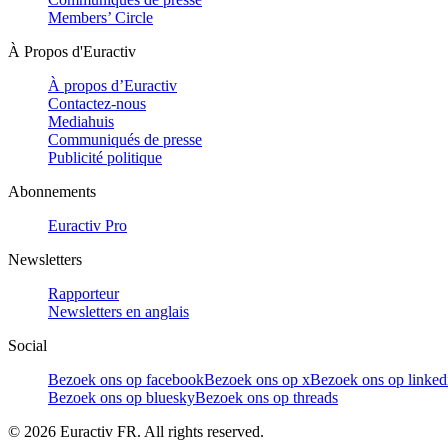
Members’ Circle
À Propos d'Euractiv
À propos d’Euractiv
Contactez-nous
Mediahuis
Communiqués de presse
Publicité politique
Abonnements
Euractiv Pro
Newsletters
Rapporteur
Newsletters en anglais
Social
Bezoek ons op facebook
Bezoek ons op x
Bezoek ons op linked
Bezoek ons op bluesky
Bezoek ons op threads
©
2026
Euractiv FR. All rights reserved.