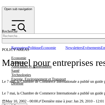
Open sub navigation
Recherche
Rapporteur
Politique
Économie
Newsletters
Evénements
Em
POLICY AREAS
Economie
Manuel pour entreprises re
Politique
Agriculture et Alimentation
Santé
Technologies
Energie, Environnement et Transport
Le 7 mai, la Chambre de Commerce Internationale a publié un guide pra
Défense
Le 7 mai, la Chambre de Commerce Internationale a publié un guide pra
May 10, 2002 - 00:00
Dernière mise à jour: Jan 29, 2010 - 12:01