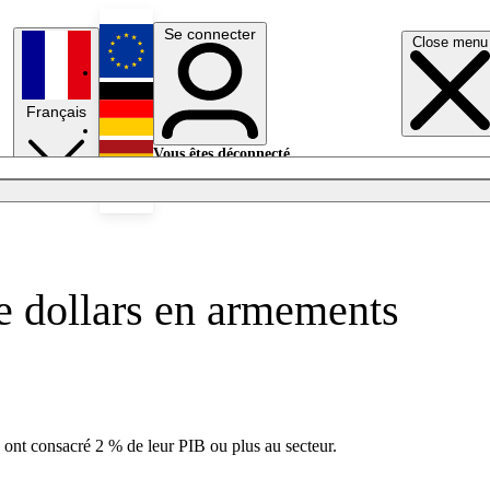
Se connecter
Close menu
English
Français
Deutsch
Vous êtes déconnecté.
Se connecter
Español
Lumières éteintes
e dollars en armements
 ont consacré 2 % de leur PIB ou plus au secteur.