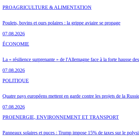
PRO
AGRICULTURE & ALIMENTATION
Poulets, bovins et ours polaires : la grippe aviaire se propage
07.08.2026
ÉCONOMIE
La « résilience surprenante » de l'Allemagne face à la forte hausse de
07.08.2026
POLITIQUE
Quatre pays européens mettent en garde contre les projets de la Russi
07.08.2026
PRO
ENERGIE, ENVIRONNEMENT ET TRANSPORT
Panneaux solaires et puces : Trump impose 15% de taxes sur le polysi