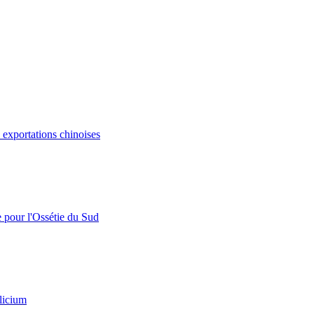
s exportations chinoises
e pour l'Ossétie du Sud
licium