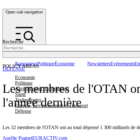
Open sub navigation
Recherche
Rapporteur
Politique
Économie
Newsletters
Evénements
Em
POLICY AREAS
DÉFENSE
Economie
Politique
Les membres de l'OTAN ont
Agriculture et Alimentation
Santé
l'année dernière
Technologies
Energie, Environnement et Transport
Défense
Les 32 membres de l'OTAN ont au total dépensé 1 300 milliards de doll
Aurélie Pugnet
EURACTIV.com