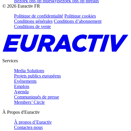
Bezoek ons op bluesky
Bezoek ons op threads
©
2026
Euractiv FR
Politique de confidentialité
Politique cookies
Conditions générales
Conditions d’abonnement
Conditions de vente
Services
Media Solutions
Projets publics européens
Evénements
Emplois
Agenda
Communiqués de presse
Members’ Circle
À Propos d'Euractiv
À propos d’Euractiv
Contactez-nous