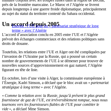
militaire conjoint avec les troupes russes dans la région de Bechar,
près de la frontière marocaine. Le Maroc et l’Algérie se livrent
depuis longtemps à une guerre froide diplomatique, principalement
au sujet du statut du territoire contesté du Sahara occidental.
Un accord depuis 2005
Energie : l’UE pour un « partenariat stratégique de long
terme » avec l’Algérie
L’accord d’association conclu en 2005 entre l’UE et l’Algérie
prévoit des échanges commerciaux et des relations politiques sans
droits de douane.
Toutefois, les relations entre l’UE et Alger ont été compliquées par
l’invasion de l’Ukraine par la Russie, qui a poussé un certain
nombre de gouvernements de l’UE à se démener pour trouver de
nouvelles sources d’approvisionnement en gaz naturel, l’Algérie
figurant en tête de liste.
En octobre, lors d’une visite à Alger, la commissaire européenne à
l’Énergie, Kadri Simson, a déclaré que le bloc avait un «
partenariat
stratégique à long terme
» avec l’Algérie.
«
Comme la relation avec la Russie, jusqu’à présent le plus grand
fournisseur de gaz de l’UE, est irréversiblement rompue, nous nous
tournons vers les fournisseurs fiables de l’UE pour combler le
vide
», a déclaré Mme Simson.