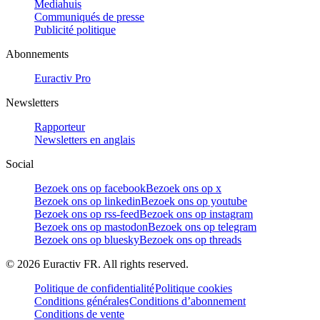
Mediahuis
Communiqués de presse
Publicité politique
Abonnements
Euractiv Pro
Newsletters
Rapporteur
Newsletters en anglais
Social
Bezoek ons op facebook
Bezoek ons op x
Bezoek ons op linkedin
Bezoek ons op youtube
Bezoek ons op rss-feed
Bezoek ons op instagram
Bezoek ons op mastodon
Bezoek ons op telegram
Bezoek ons op bluesky
Bezoek ons op threads
©
2026
Euractiv FR. All rights reserved.
Politique de confidentialité
Politique cookies
Conditions générales
Conditions d’abonnement
Conditions de vente