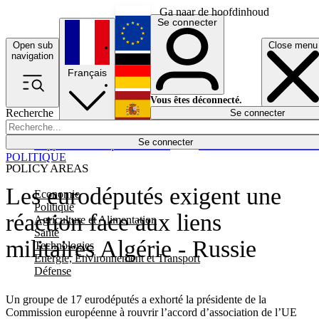
Ga naar de hoofdinhoud
Se connecter
Open sub
Close menu
English
navigation
Français
Deutsch
Vous êtes déconnecté.
Recherche
Se connecter
Español
Lumières éteintes
Se connecter
Rapporteur
Politique
Économie
Newsletters
Evénements
Em
POLITIQUE
POLICY AREAS
Les eurodéputés exigent une
Economie
Politique
réaction face aux liens
Agriculture et Alimentation
Santé
militaires Algérie - Russie
Technologies
Energie, Environnement et Transport
Défense
Un groupe de 17 eurodéputés a exhorté la présidente de la
Commission européenne à rouvrir l’accord d’association de l’UE