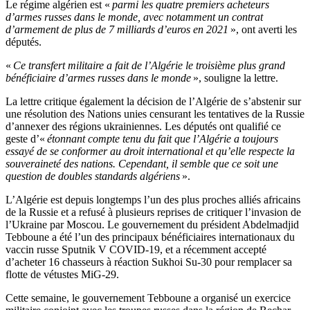
Le régime algérien est «
parmi les quatre premiers acheteurs
d’armes russes dans le monde, avec notamment un contrat
d’armement de plus de 7 milliards d’euros en 2021
», ont averti les
députés.
«
Ce transfert militaire a fait de l’Algérie le troisième plus grand
bénéficiaire d’armes russes dans le monde
», souligne la lettre.
La lettre critique également la décision de l’Algérie de s’abstenir sur
une résolution des Nations unies censurant les tentatives de la Russie
d’annexer des régions ukrainiennes. Les députés ont qualifié ce
geste d’«
étonnant compte tenu du fait que l’Algérie a toujours
essayé de se conformer au droit international et qu’elle respecte la
souveraineté des nations. Cependant, il semble que ce soit une
question de doubles standards algériens
».
L’Algérie est depuis longtemps l’un des plus proches alliés africains
de la Russie et a refusé à plusieurs reprises de critiquer l’invasion de
l’Ukraine par Moscou. Le gouvernement du président Abdelmadjid
Tebboune a été l’un des principaux bénéficiaires internationaux du
vaccin russe Sputnik V COVID-19, et a récemment accepté
d’acheter 16 chasseurs à réaction Sukhoi Su-30 pour remplacer sa
flotte de vétustes MiG-29.
Cette semaine, le gouvernement Tebboune a organisé un exercice