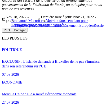
fait partie des secteurs de la défense ou du renseignement du
gouvernement de la Fédération de Russie, ou qui opère pour ou au
nom de ces secteurs
».
Nov 18, 2022 -
Dernière mise à jour: Nov 21, 2022 -
Emmanuel Macron en Algérie : faux semblant pour
14:09
10:09
l’approvisionnement gazier européen
Politique
Algérie
Chine
International
Parlement Européen
Russie
Print
Partager
LES PLUS LUS
POLITIQUE
EXCLUSIF : L'Islande demande à Bruxelles de ne pas s'immiscer
dans son référendum sur l'UE
07.08.2026
ÉCONOMIE
Merci la Chine : elle a sauvé l’économie mondiale
27.07.2026