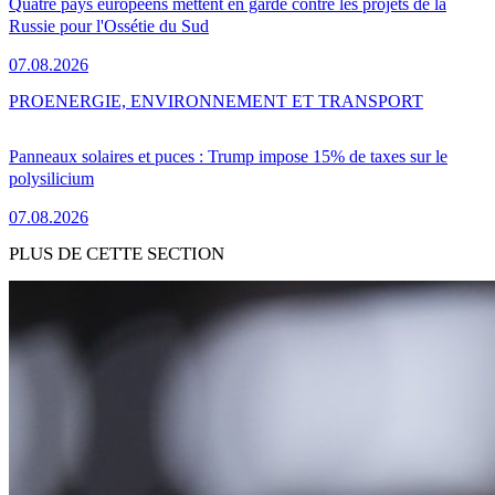
Quatre pays européens mettent en garde contre les projets de la
Russie pour l'Ossétie du Sud
07.08.2026
PRO
ENERGIE, ENVIRONNEMENT ET TRANSPORT
Panneaux solaires et puces : Trump impose 15% de taxes sur le
polysilicium
07.08.2026
PLUS DE CETTE SECTION