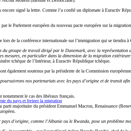
a
Nicola Molteni (Identité et Démocratie).
as encore signé la lettre. Comme l’a confié un diplomate à Euractiv Ré
on par le Parlement européen du nouveau pacte européen sur la migration 
 lors de la conférence internationale sur l’immigration qui se tiendra 
s du groupe de travail dirigé par le Danemark, avec la représentation 
les mesures, en particulier dans la dimension de la migration extérieur
stère tchèque de l’Intérieur, à Euractiv République tchèque.
E sont également soutenus par la présidente de la Commission européenn
poursuivrons nos partenariats avec les pays d’origine et de transit af
st notamment le cas des libéraux français.
ie du pays et freiner la migration
e du parti majoritaire du président Emmanuel Macron, Renaissance (Renew
européen.
ur pays d’origine, comme l’Albanie ou le Rwanda, pose un problème mor