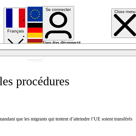
Se connecter
Close menu
English
Français
Deutsch
Vous êtes déconnecté.
Se connecter
Español
Lumières éteintes
 les procédures
ant que les migrants qui tentent d’atteindre l’UE soient transférés