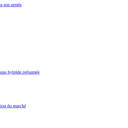
ns son armée
taque hybride présumée
ation du marché