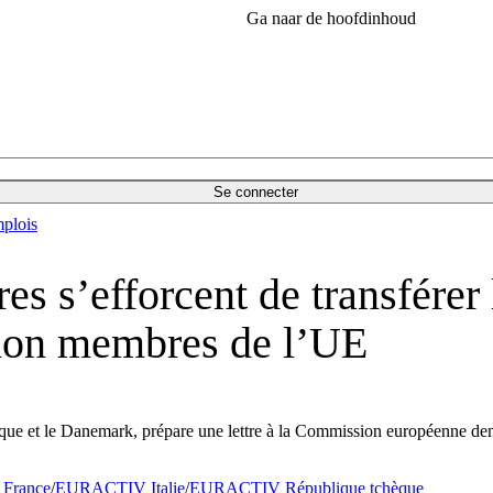
Ga naar de hoofdinhoud
Se connecter
plois
es s’efforcent de transférer
 non membres de l’UE
 et le Danemark, prépare une lettre à la Commission européenne demand
 France
/
EURACTIV Italie
/
EURACTIV République tchèque