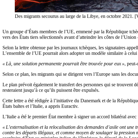
Des migrants secourus au large de la Libye, en octobre 20
Un groupe d’États membres de l’UE, emmené par la République tchèque
vers des États tiers sélectionnés avant d’atteindre les côtes de l’Union
Selon la lettre obtenue par les journaux tchèques, les signataires appe
L’ensemble de l’UE pourrait alors adopter un modèle similaire à celui 
« Là, une solution permanente pourrait être trouvée pour eux »
, peut-
Selon ce plan, les migrants qui se dirigent vers l’Europe sans les docu
Le plan prévoit également le transfert des personnes qui se trouvent d
resteraient jusqu’à ce qu’ils puissent être expulsés.
Cette lettre a été rédigée à l’initiative du Danemark et de la Républiq
États baltes et l’Italie, a appris Euractiv.
L’Italie a été le premier État membre à signer un accord bilatéral ave
« L’externalisation et la relocalisation des demandes d’asile ont une t
contre les départs illégaux, et comme moyen de soulager la pression m