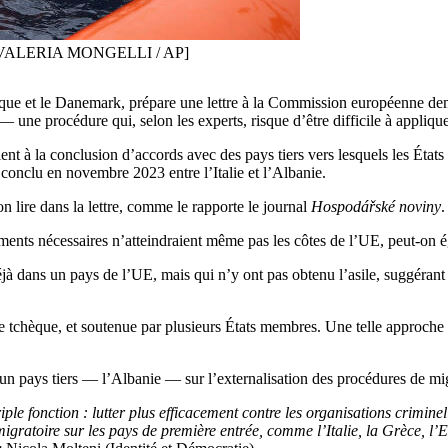
21. [VALERIA MONGELLI / AP]
 et le Danemark, prépare une lettre à la Commission européenne demand
 — une procédure qui, selon les experts, risque d’être difficile à appliqu
llent à la conclusion d’accords avec des pays tiers vers lesquels les Ét
conclu en novembre 2023 entre l’Italie et l’Albanie.
on lire dans la lettre, comme le rapporte le journal
Hospodářské noviny
.
ments nécessaires n’atteindraient même pas les côtes de l’UE, peut-on ég
éjà dans un pays de l’UE, mais qui n’y ont pas obtenu l’asile, suggérant
ue tchèque, et soutenue par plusieurs États membres. Une telle approche 
c un pays tiers — l’Albanie — sur l’externalisation des procédures de mi
riple fonction : lutter plus efficacement contre les organisations crimin
igratoire sur les pays de première entrée, comme l’Italie, la Grèce, l