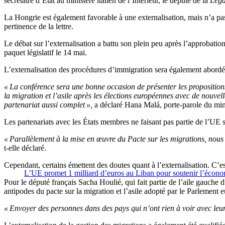
secrétaire d’État au ministère italien de l’Intérieur, le député de la
Leg
La Hongrie est également favorable à une externalisation, mais n’a p
pertinence de la lettre.
Le débat sur l’externalisation a battu son plein peu après l’approbati
paquet législatif le 14 mai.
L’externalisation des procédures d’immigration sera également abordée
« La conférence sera une bonne occasion de présenter les proposition
la migration et l’asile après les élections européennes avec de nouvel
partenariat aussi complet »,
a déclaré Hana Malá, porte-parole du mini
Les partenariats avec les États membres ne faisant pas partie de l’U
« Parallèlement à la mise en œuvre du Pacte sur les migrations, nous 
t-elle déclaré.
Cependant, certains émettent des doutes quant à l’externalisation. C’e
L’UE promet 1 milliard d’euros au Liban pour soutenir l’économ
Pour le député français Sacha Houlié, qui fait partie de l’aile gauch
antipodes du pacte sur la migration et l’asile adopté par le Parlement 
« Envoyer des personnes dans des pays qui n’ont rien à voir avec le