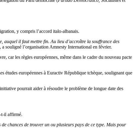
délégation du Parti démocrate (
Partido Democratico,
Socialistes et
ration, y compris l’accord italo-albanais.
, auquel il faut mettre fin. Au lieu d’accroître la souffrance des
, a souligné l’organisation Amnesty International en février.
 œuvre, car les règles européennes, même dans le cadre du nouveau pacte
les études européennes à Euractiv République tchèque, soulignant que
initiative pourrait aider à résoudre le problème de longue date des
-t-il affirmé.
us de chances de trouver un ou plusieurs pays de ce type. Mais pour