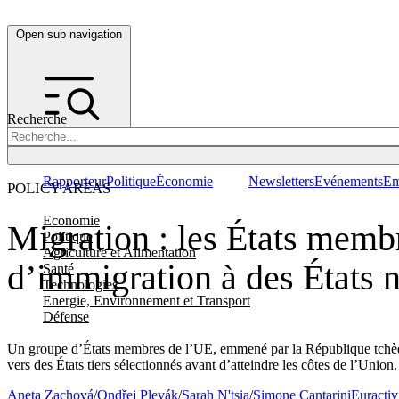
Open sub navigation
Recherche
Rapporteur
Politique
Économie
Newsletters
Evénements
Em
POLICY AREAS
Economie
Migration : les États membr
Politique
Agriculture et Alimentation
d’immigration à des États
Santé
Technologies
Energie, Environnement et Transport
Défense
Un groupe d’États membres de l’UE, emmené par la République tchèque
vers des États tiers sélectionnés avant d’atteindre les côtes de l’Union.
Aneta Zachová
/
Ondřej Plevák
/
Sarah N'tsia
/
Simone Cantarini
Euractiv