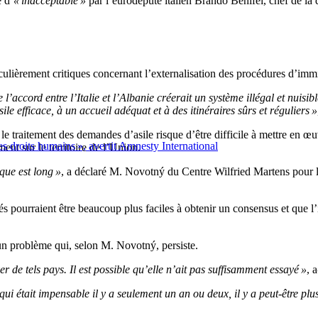
e d’
« inacceptable »
par l’eurodéputé italien Brando Benifei, chef de la 
ulièrement critiques concernant l’externalisation des procédures d’immig
’accord entre l’Italie et l’Albanie créerait un système illégal et nuisible
ile efficace, à un accueil adéquat et à des itinéraires sûrs et réguliers »
 le traitement des demandes d’asile risque d’être difficile à mettre en
des droits humains », avertit Amnesty International
ent sur le territoire de l’Union.
que est long »
, a déclaré M. Novotný du Centre Wilfried Martens pour 
s pourraient être beaucoup plus faciles à obtenir un consensus et que l’
 un problème qui, selon M. Novotný, persiste.
 de tels pays. Il est possible qu’elle n’ait pas suffisamment essayé »
, a
ui était impensable il y a seulement un an ou deux, il y a peut-être pl