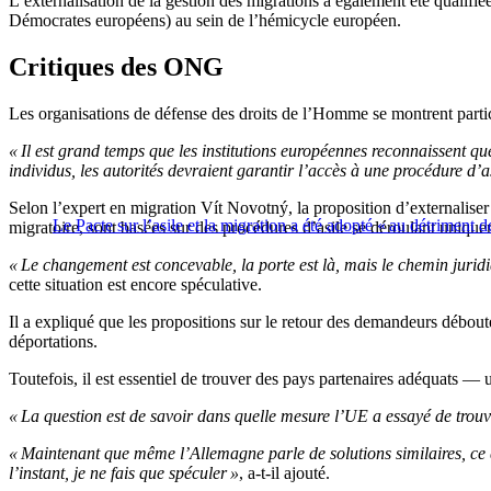
L’externalisation de la gestion des migrations a également été qualifié
Démocrates européens) au sein de l’hémicycle européen.
Critiques des ONG
Les organisations de défense des droits de l’Homme se montrent partic
« Il est grand temps que les institutions européennes reconnaissent que l
individus, les autorités devraient garantir l’accès à une procédure d’as
Selon l’expert en migration Vít Novotný, la proposition d’externaliser
Le Pacte sur l’asile et la migration a été adopté « au détriment 
migratoire, sont basées sur des procédures d’asile se déroulant uniquem
« Le changement est concevable, la porte est là, mais le chemin juridi
cette situation est encore spéculative.
Il a expliqué que les propositions sur le retour des demandeurs débouté
déportations.
Toutefois, il est essentiel de trouver des pays partenaires adéquats —
« La question est de savoir dans quelle mesure l’UE a essayé de trouver
« Maintenant que même l’Allemagne parle de solutions similaires, ce q
l’instant, je ne fais que spéculer »
, a-t-il ajouté.