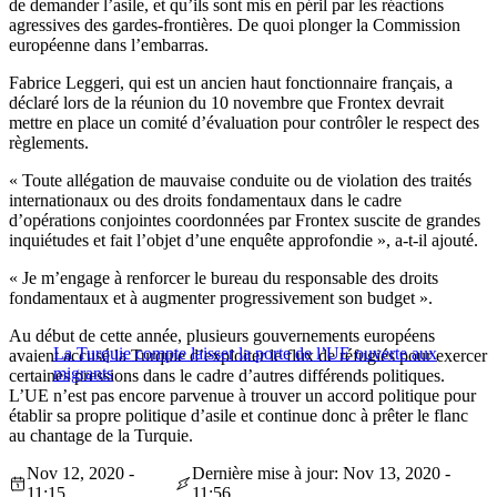
de demander l’asile, et qu’ils sont mis en péril par les réactions
agressives des gardes-frontières. De quoi plonger la Commission
européenne dans l’embarras.
Fabrice Leggeri, qui est un ancien haut fonctionnaire français, a
déclaré lors de la réunion du 10 novembre que Frontex devrait
mettre en place un comité d’évaluation pour contrôler le respect des
règlements.
« Toute allégation de mauvaise conduite ou de violation des traités
internationaux ou des droits fondamentaux dans le cadre
d’opérations conjointes coordonnées par Frontex suscite de grandes
inquiétudes et fait l’objet d’une enquête approfondie », a-t-il ajouté.
« Je m’engage à renforcer le bureau du responsable des droits
fondamentaux et à augmenter progressivement son budget ».
Au début de cette année, plusieurs gouvernements européens
La Turquie compte laisser la porte de l’UE ouverte aux
avaient accusé la Turquie d’exploiter le flux de réfugiés pour exercer
migrants
certaines pressions dans le cadre d’autres différends politiques.
L’UE n’est pas encore parvenue à trouver un accord politique pour
établir sa propre politique d’asile et continue donc à prêter le flanc
au chantage de la Turquie.
Nov 12, 2020 -
Dernière mise à jour: Nov 13, 2020 -
11:15
11:56