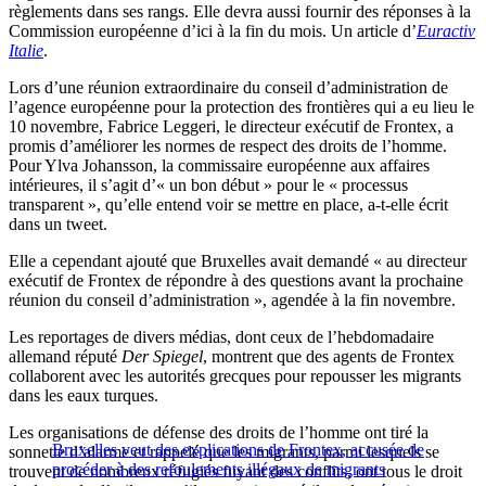
règlements dans ses rangs. Elle devra aussi fournir des réponses à la
Commission européenne d’ici à la fin du mois. Un article d’
Euractiv
Italie
.
Lors d’une réunion extraordinaire du conseil d’administration de
l’agence européenne pour la protection des frontières qui a eu lieu le
10 novembre, Fabrice Leggeri, le directeur exécutif de Frontex, a
promis d’améliorer les normes de respect des droits de l’homme.
Pour Ylva Johansson, la commissaire européenne aux affaires
intérieures, il s’agit d’« un bon début » pour le « processus
transparent », qu’elle entend voir se mettre en place, a-t-elle écrit
dans un tweet.
Elle a cependant ajouté que Bruxelles avait demandé « au directeur
exécutif de Frontex de répondre à des questions avant la prochaine
réunion du conseil d’administration », agendée à la fin novembre.
Les reportages de divers médias, dont ceux de l’hebdomadaire
allemand réputé
Der Spiegel
, montrent que des agents de Frontex
collaborent avec les autorités grecques pour repousser les migrants
dans les eaux turques.
Les organisations de défense des droits de l’homme ont tiré la
Bruxelles veut des explications de Frontex, accusée de
sonnette d’alarme et rappelé que les migrants, parmi lesquels se
procéder à des refoulements illégaux de migrants
trouvent de nombreux réfugiés fuyant des conflits, ont tous le droit