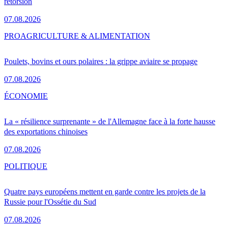
rétorsion
07.08.2026
PRO
AGRICULTURE & ALIMENTATION
Poulets, bovins et ours polaires : la grippe aviaire se propage
07.08.2026
ÉCONOMIE
La « résilience surprenante » de l'Allemagne face à la forte hausse
des exportations chinoises
07.08.2026
POLITIQUE
Quatre pays européens mettent en garde contre les projets de la
Russie pour l'Ossétie du Sud
07.08.2026