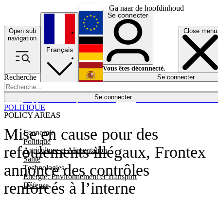
Ga naar de hoofdinhoud
Se connecter
Open sub
Close menu
English
navigation
Français
Deutsch
Vous êtes déconnecté.
Recherche
Se connecter
Español
Lumières éteintes
Se connecter
Rapporteur
Politique
Économie
Newsletters
Evénements
Em
POLITIQUE
POLICY AREAS
Mise en cause pour des
Economie
Politique
refoulements illégaux, Frontex
Agriculture et Alimentation
Santé
annonce des contrôles
Technologies
Energie, Environnement et Transport
renforcés à l’interne
Défense