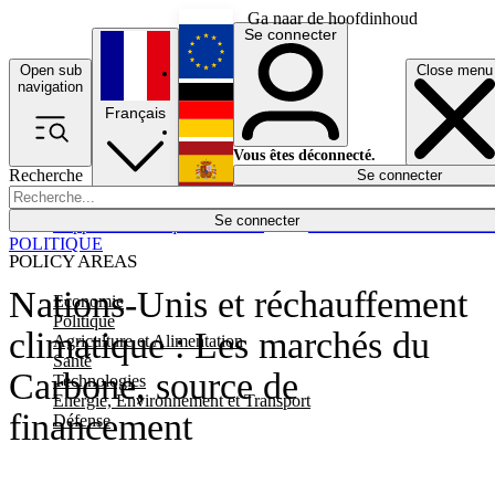
Ga naar de hoofdinhoud
Se connecter
Open sub
Close menu
English
navigation
Français
Deutsch
Vous êtes déconnecté.
Recherche
Se connecter
Español
Lumières éteintes
Se connecter
Rapporteur
Politique
Économie
Newsletters
Evénements
Em
POLITIQUE
POLICY AREAS
Nations-Unis et réchauffement
Economie
Politique
climatique : Les marchés du
Agriculture et Alimentation
Santé
Carbone, source de
Technologies
Energie, Environnement et Transport
financement
Défense