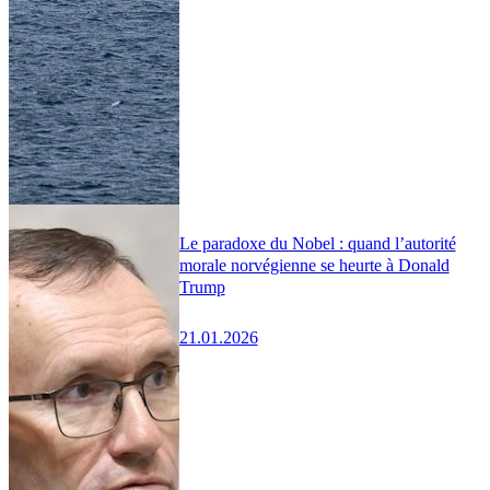
Le paradoxe du Nobel : quand l’autorité
morale norvégienne se heurte à Donald
Trump
21.01.2026