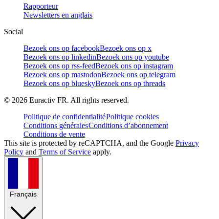
Rapporteur
Newsletters en anglais
Social
Bezoek ons op facebook
Bezoek ons op x
Bezoek ons op linkedin
Bezoek ons op youtube
Bezoek ons op rss-feed
Bezoek ons op instagram
Bezoek ons op mastodon
Bezoek ons op telegram
Bezoek ons op bluesky
Bezoek ons op threads
©
2026
Euractiv FR. All rights reserved.
Politique de confidentialité
Politique cookies
Conditions générales
Conditions d’abonnement
Conditions de vente
This site is protected by reCAPTCHA, and the Google
Privacy
Policy
and
Terms of Service
apply.
Français