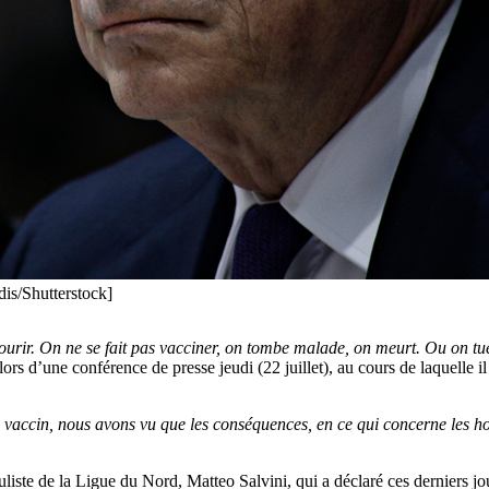
dis/Shutterstock]
mourir. On ne se fait pas vacciner, on tombe malade, on meurt. Ou on tu
lors d’une conférence de presse jeudi (22 juillet), au cours de laquelle 
 le vaccin, nous avons vu que les conséquences, en ce qui concerne les h
ste de la Ligue du Nord, Matteo Salvini, qui a déclaré ces derniers jo