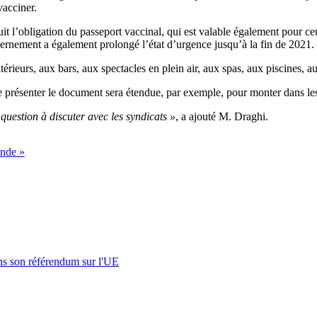
vacciner.
t l’obligation du passeport vaccinal, qui est valable également pour ce
uvernement a également prolongé l’état d’urgence jusqu’à la fin de 2021.
érieurs, aux bars, aux spectacles en plein air, aux spas, aux piscines, au
 présenter le document sera étendue, par exemple, pour monter dans les t
question à discuter avec les syndicats »
, a ajouté M. Draghi.
onde »
s son référendum sur l'UE