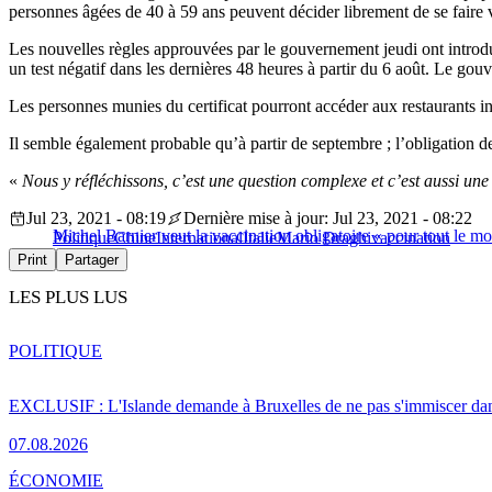
personnes âgées de 40 à 59 ans peuvent décider librement de se faire 
Les nouvelles règles approuvées par le gouvernement jeudi ont introdui
un test négatif dans les dernières 48 heures à partir du 6 août. Le go
Les personnes munies du certificat pourront accéder aux restaurants int
Il semble également probable qu’à partir de septembre ; l’obligation de
«
Nous y réfléchissons, c’est une question complexe et c’est aussi une 
Jul 23, 2021 - 08:19
Dernière mise à jour: Jul 23, 2021 - 08:22
Michel Barnier veut la vaccination obligatoire « pour tout le m
Politique
Chine
International
Italie
Mario Draghi
vaccination
Print
Partager
LES PLUS LUS
POLITIQUE
EXCLUSIF : L'Islande demande à Bruxelles de ne pas s'immiscer dan
07.08.2026
ÉCONOMIE