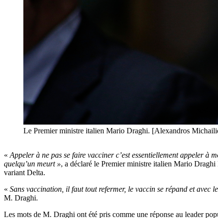
Le Premier ministre italien Mario Draghi. [Alexandros Michaili
«
Appeler à ne pas se faire vacciner c’est essentiellement appeler à 
quelqu’un meurt »
, a déclaré le Premier ministre italien Mario Draghi 
variant Delta.
«
Sans vaccination, il faut tout refermer, le vaccin se répand et avec
M. Draghi.
Les mots de M. Draghi ont été pris comme une réponse au leader populi