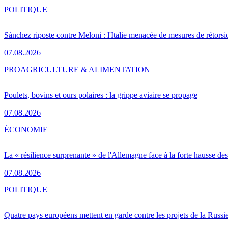
POLITIQUE
Sánchez riposte contre Meloni : l'Italie menacée de mesures de rétorsi
07.08.2026
PRO
AGRICULTURE & ALIMENTATION
Poulets, bovins et ours polaires : la grippe aviaire se propage
07.08.2026
ÉCONOMIE
La « résilience surprenante » de l'Allemagne face à la forte hausse de
07.08.2026
POLITIQUE
Quatre pays européens mettent en garde contre les projets de la Russi