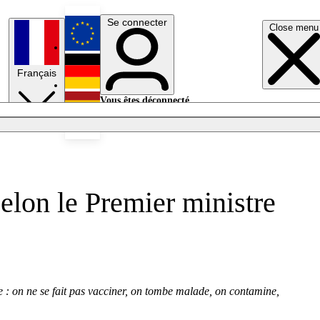
Se connecter
Close menu
English
Français
Deutsch
Vous êtes déconnecté.
Se connecter
Español
Lumières éteintes
selon le Premier ministre
e : on ne se fait pas vacciner, on tombe malade, on contamine,