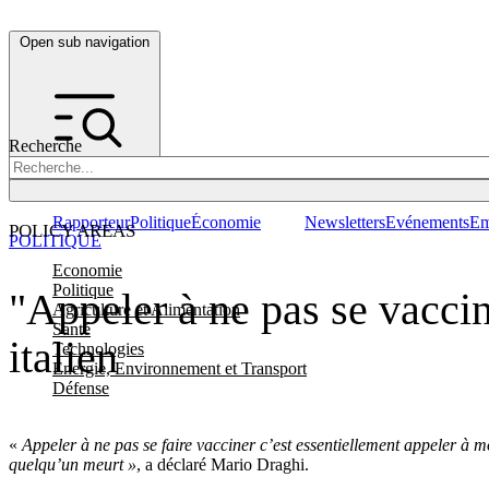
Open sub navigation
Recherche
Rapporteur
Politique
Économie
Newsletters
Evénements
Em
POLICY AREAS
POLITIQUE
Economie
Politique
"Appeler à ne pas se vaccin
Agriculture et Alimentation
Santé
italien
Technologies
Energie, Environnement et Transport
Défense
«
Appeler à ne pas se faire vacciner c’est essentiellement appeler à 
quelqu’un meurt »
, a déclaré Mario Draghi.