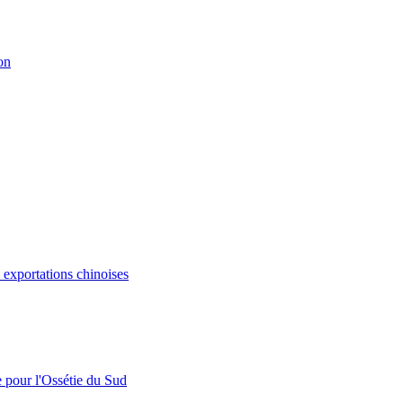
on
s exportations chinoises
e pour l'Ossétie du Sud