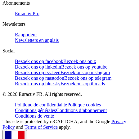
Abonnements
Euractiv Pro
Newsletters
Rapporteur
Newsletters en anglais
Social
Bezoek ons op facebook
Bezoek ons op x
Bezoek ons op linkedin
Bezoek ons op youtube
Bezoek ons op rss-feed
Bezoek ons op instagram
Bezoek ons op mastodon
Bezoek ons op telegram
Bezoek ons op bluesky
Bezoek ons op threads
©
2026
Euractiv FR. All rights reserved.
Politique de confidentialité
Politique cookies
Conditions générales
Conditions d’abonnement
Conditions de vente
This site is protected by reCAPTCHA, and the Google
Privacy
Policy
and
Terms of Service
apply.