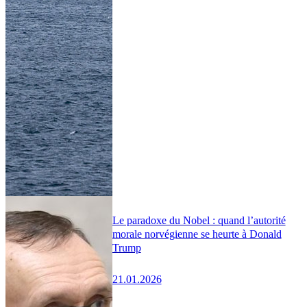
Le paradoxe du Nobel : quand l’autorité
morale norvégienne se heurte à Donald
Trump
21.01.2026