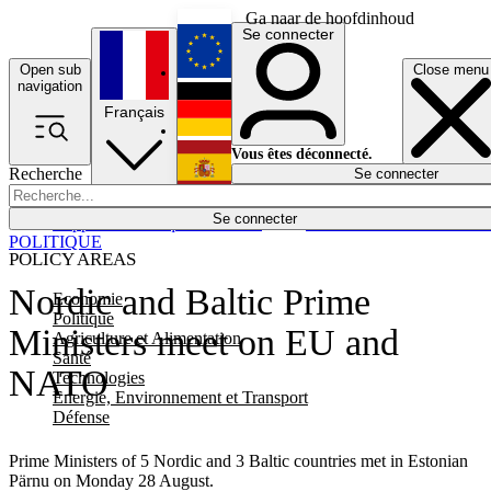
Ga naar de hoofdinhoud
Se connecter
Open sub
Close menu
English
navigation
Français
Deutsch
Vous êtes déconnecté.
Recherche
Se connecter
Español
Lumières éteintes
Se connecter
Rapporteur
Politique
Économie
Newsletters
Evénements
Em
POLITIQUE
POLICY AREAS
Nordic and Baltic Prime
Economie
Politique
Ministers meet on EU and
Agriculture et Alimentation
Santé
NATO
Technologies
Energie, Environnement et Transport
Défense
Prime Ministers of 5 Nordic and 3 Baltic countries met in Estonian
Pärnu on Monday 28 August.