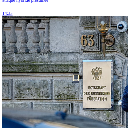
attaque hybride présumée
14:33