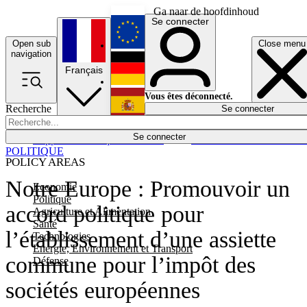
Ga naar de hoofdinhoud
Se connecter
Open sub
Close menu
English
navigation
Français
Deutsch
Vous êtes déconnecté.
Recherche
Se connecter
Español
Lumières éteintes
Se connecter
Rapporteur
Politique
Économie
Newsletters
Evénements
Em
POLITIQUE
POLICY AREAS
Notre Europe : Promouvoir un
Economie
Politique
accord politique pour
Agriculture et Alimentation
Santé
l’établissement d’une assiette
Technologies
Energie, Environnement et Transport
commune pour l’impôt des
Défense
sociétés européennes