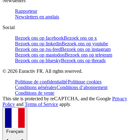
Newsletters
Rapporteur
Newsletters en anglais
Social
Bezoek ons op facebook
Bezoek ons op x
Bezoek ons op linkedin
Bezoek ons op youtube
Bezoek ons op rss-feed
Bezoek ons op instagram
Bezoek ons op mastodon
Bezoek ons op telegram
Bezoek ons op bluesky
Bezoek ons op threads
©
2026
Euractiv FR. All rights reserved.
Politique de confidentialité
Politique cookies
Conditions générales
Conditions d’abonnement
Conditions de vente
This site is protected by reCAPTCHA, and the Google
Privacy
Policy
and
Terms of Service
apply.
Français