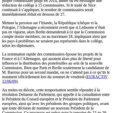
propre commissaire jusqu’en 2014, année où est envisagée une
réduction du collège à 15 commissaires. Si le traité de Nice
continuait à s’appliquer, le nombre de commissaires serait
immédiatement réduit en dessous de 27.
Mettant la pression sur l’Irlande, la République tchèque et la
Pologne, l’Allemagne a récemment averti que si Lisbonne n’était
pas en vigueur, alors Berlin demanderait à ce que la Commission
compte douze membres, ou au maximum 18, impliquant ainsi que
les pays à problèmes ne seraient pas représentés dans le collège,
selon les diplomates.
La nomination rapide des commissaires épouse les projets de la
France et à l’Allemagne, qui auraient alors plus de liberté pour
influencer la distribution des portefeuilles au sein de la nouvelle
Commission. Bien que Paris et Berlin soutiennent la candidature de
M. Barroso pour un second mandat, on ne s’attend pas à ce qu’ils le
nomment officiellement lors du sommet de vendredi (
EURACTIV
12/06/09
).
Au moins en théorie, cette temporisation semble répondre à la
résolution Dehaene du Parlement, qui appelle à la consultation entre
le Président du Conseil européen et le Président du Parlement
européen, ainsi qu’avec les présidents des groupes politiques, avant
que toute décision de nommer un nouveau Président de la
Commission. Ce processus est prévu pour la semaine du 22 au 29