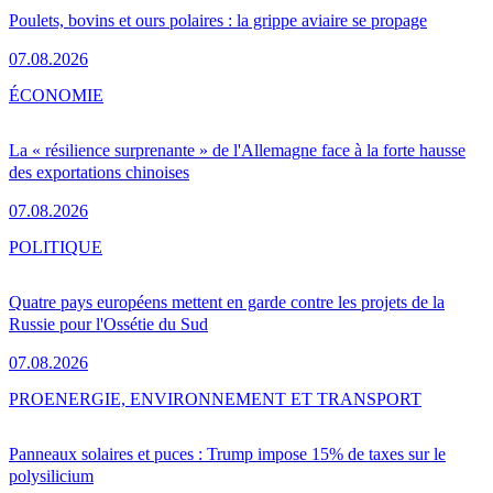
Poulets, bovins et ours polaires : la grippe aviaire se propage
07.08.2026
ÉCONOMIE
La « résilience surprenante » de l'Allemagne face à la forte hausse
des exportations chinoises
07.08.2026
POLITIQUE
Quatre pays européens mettent en garde contre les projets de la
Russie pour l'Ossétie du Sud
07.08.2026
PRO
ENERGIE, ENVIRONNEMENT ET TRANSPORT
Panneaux solaires et puces : Trump impose 15% de taxes sur le
polysilicium