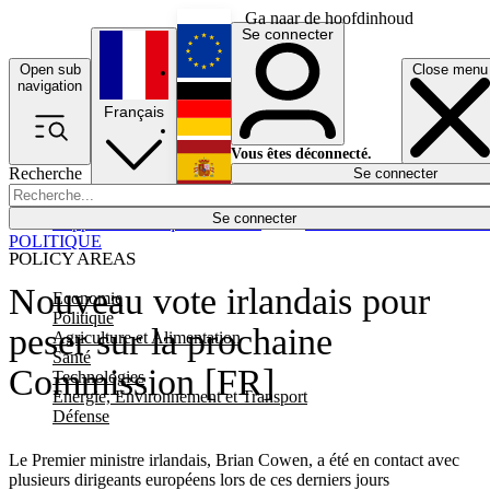
Ga naar de hoofdinhoud
Se connecter
Open sub
Close menu
English
navigation
Français
Deutsch
Vous êtes déconnecté.
Recherche
Se connecter
Español
Lumières éteintes
Se connecter
Rapporteur
Politique
Économie
Newsletters
Evénements
Em
POLITIQUE
POLICY AREAS
Nouveau vote irlandais pour
Economie
Politique
peser sur la prochaine
Agriculture et Alimentation
Santé
Commission [FR]
Technologies
Energie, Environnement et Transport
Défense
Le Premier ministre irlandais, Brian Cowen, a été en contact avec
plusieurs dirigeants européens lors de ces derniers jours