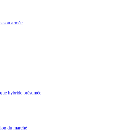
ns son armée
taque hybride présumée
ation du marché