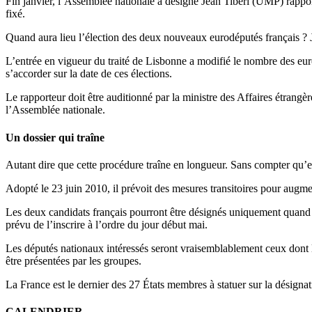
Fin janvier, l’Assemblée nationale a désigné Jean Tibéri (UMP) rapporte
fixé.
Quand aura lieu l’élection des deux nouveaux eurodéputés français ? Je
L’entrée en vigueur du traité de Lisbonne a modifié le nombre des eu
s’accorder sur la date de ces élections.
Le rapporteur doit être auditionné par la ministre des Affaires étrangèr
l’Assemblée nationale.
Un dossier qui traîne
Autant dire que cette procédure traîne en longueur. Sans compter qu’e
Adopté le 23 juin 2010, il prévoit des mesures transitoires pour augme
Les deux candidats français pourront être désignés uniquement quand le
prévu de l’inscrire à l’ordre du jour début mai.
Les députés nationaux intéressés seront vraisemblablement ceux dont la
être présentées par les groupes.
La France est le dernier des 27 États membres à statuer sur la désign
CALENDRIER