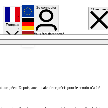
Se connecter
Close menu
English
Français
Deutsch
Vous êtes déconnecté.
Se connecter
Español
Lumières éteintes
nt européen. Depuis, aucun calendrier précis pour le scrutin n’a été