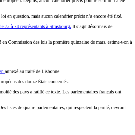
nt européen. Depuis, aucun calendrier précis pour le scrutin n’a été
loi en question, mais aucun calendrier précis n’a encore été fixé.
de 72 à 74 représentants à Strasbourg.
Il s’agit désormais de
enté en Commission des lois la première quinzaine de mars, estime-t-on à
éen
annexé au traité de Lisbonne.
 européens des douze États concernés.
itié des pays a ratifié ce texte. Les parlementaires français ont
 listes de quatre parlementaires, qui respectent la parité, devront