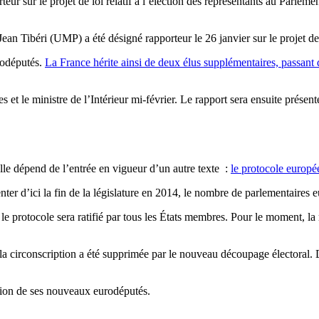
ur sur le projet de loi relatif à l’élection des représentants au Parleme
an Tibéri (UMP) a été désigné rapporteur le 26 janvier sur le projet de 
rodéputés.
La France hérite ainsi de deux élus supplémentaires, passant 
es et le ministre de l’Intérieur mi-février. Le rapport sera ensuite prés
lle dépend de l’entrée en vigueur d’un autre texte :
le protocole europ
nter d’ici la fin de la législature en 2014, le nombre de parlementaires
 protocole sera ratifié par tous les États membres. Pour le moment, la mo
 circonscription a été supprimée par le nouveau découpage électoral. Des
ation de ses nouveaux eurodéputés.