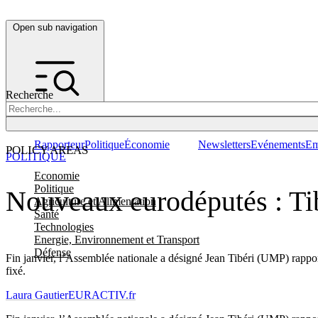
Open sub navigation
Recherche
Rapporteur
Politique
Économie
Newsletters
Evénements
Em
POLICY AREAS
POLITIQUE
Economie
Politique
Nouveaux eurodéputés : Tib
Agriculture et Alimentation
Santé
Technologies
Energie, Environnement et Transport
Défense
Fin janvier, l’Assemblée nationale a désigné Jean Tibéri (UMP) rapporte
fixé.
Laura Gautier
EURACTIV.fr