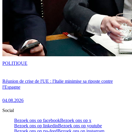
POLITIQUE
Réunion de crise de l'UE : l'Italie minimise sa riposte contre
l'Espagne
04.08.2026
Social
Bezoek ons op facebook
Bezoek ons op x
Bezoek ons op linkedin
Bezoek ons op youtube
Bezoek ons op rss-feed
Bezoek ons op instagram