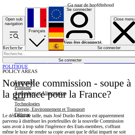
Ga naar de hoofdinhoud
Se connecter
Open sub
Close menu
English
navigation
Français
Deutsch
Vous êtes déconnecté.
Recherche
Se connecter
Español
Lumières éteintes
Se connecter
Rapporteur
Politique
Économie
Newsletters
Evénements
Em
POLITIQUE
POLICY AREAS
Nouvelle commission - soupe à
Economie
Politique
la grimace pour la France?
Agriculture et Alimentation
Santé
Technologies
Energie, Environnement et Transport
Défense
Le défi était de taille, mais José Durão Barroso est apparemment
parvenu à distribuer les portefeuilles de la nouvelle Commission
sans avoir à trop subir l'ingérence des Etats-membres, s'offrant
même le luxe de rendre sa copie avant que le délai imparti ne soit