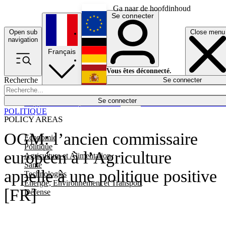
Ga naar de hoofdinhoud
Se connecter
Open sub
Close menu
English
navigation
Français
Deutsch
Vous êtes déconnecté.
Recherche
Se connecter
Español
Lumières éteintes
Se connecter
Rapporteur
Politique
Économie
Newsletters
Evénements
Em
POLITIQUE
POLICY AREAS
OGM: l’ancien commissaire
Economie
Politique
européen à l’Agriculture
Agriculture et Alimentation
Santé
appelle à une politique positive
Technologies
Energie, Environnement et Transport
[FR]
Défense