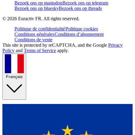
Bezoek ons op mastodon
Bezoek ons op telegram
Bezoek ons op bluesky
Bezoek ons op threads
©
2026
Euractiv FR. All rights reserved.
Politique de confidentialité
Politique cookies
Conditions générales
Conditions d’abonnement
Conditions de vente
This site is protected by reCAPTCHA, and the Google
Privacy
Policy
and
Terms of Service
apply.
Français