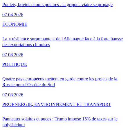
Poulets, bovins et ours polaires : la grippe aviaire se propage
07.08.2026
ÉCONOMIE
La « résilience surprenante » de l'Allemagne face à la forte hausse
des exportations chinoises
07.08.2026
POLITIQUE
Quatre pays européens mettent en garde contre les projets de la
Russie pour l'Ossétie du Sud
07.08.2026
PRO
ENERGIE, ENVIRONNEMENT ET TRANSPORT
Panneaux solaires et puces : Trump impose 15% de taxes sur le
polysilicium