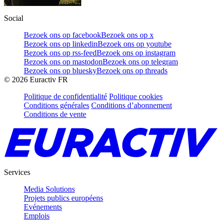
Social
Bezoek ons op facebook
Bezoek ons op x
Bezoek ons op linkedin
Bezoek ons op youtube
Bezoek ons op rss-feed
Bezoek ons op instagram
Bezoek ons op mastodon
Bezoek ons op telegram
Bezoek ons op bluesky
Bezoek ons op threads
©
2026
Euractiv FR
Politique de confidentialité
Politique cookies
Conditions générales
Conditions d’abonnement
Conditions de vente
Services
Media Solutions
Projets publics européens
Evénements
Emplois