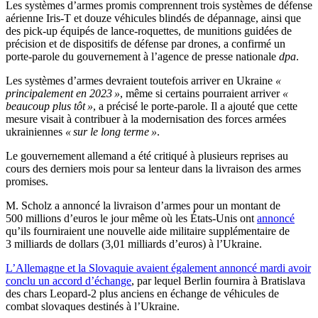
Les systèmes d’armes promis comprennent trois systèmes de défense
aérienne Iris-T et douze véhicules blindés de dépannage, ainsi que
des pick-up équipés de lance-roquettes, de munitions guidées de
précision et de dispositifs de défense par drones, a confirmé un
porte-parole du gouvernement à l’agence de presse nationale
dpa
.
Les systèmes d’armes devraient toutefois arriver en Ukraine
«
principalement en 2023 »
, même si certains pourraient arriver
«
beaucoup plus tôt »
, a précisé le porte-parole. Il a ajouté que cette
mesure visait à contribuer à la modernisation des forces armées
ukrainiennes
« sur le long terme »
.
Le gouvernement allemand a été critiqué à plusieurs reprises au
cours des derniers mois pour sa lenteur dans la livraison des armes
promises.
M. Scholz a annoncé la livraison d’armes pour un montant de
500 millions d’euros le jour même où les États-Unis ont
annoncé
qu’ils fourniraient une nouvelle aide militaire supplémentaire de
3 milliards de dollars (3,01 milliards d’euros) à l’Ukraine.
L’Allemagne et la Slovaquie avaient également annoncé mardi avoir
conclu un accord d’échange
, par lequel Berlin fournira à Bratislava
des chars Leopard-2 plus anciens en échange de véhicules de
combat slovaques destinés à l’Ukraine.