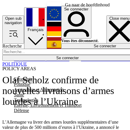
Ga naar de hoofdinhoud
Se connecter
Open sub
Close menu
English
navigation
Français
Deutsch
Vous êtes déconnecté.
Recherche
Se connecter
Español
Lumières éteintes
Se connecter
Rapporteur
Politique
Économie
Newsletters
Evénements
Em
POLITIQUE
POLICY AREAS
Olaf Scholz confirme de
Economie
Politique
nouvelles livraisons d’armes
Agriculture et Alimentation
Santé
lourdes à l’Ukraine
Technologies
Energie, Environnement et Transport
Défense
L’Allemagne va livrer des armes lourdes supplémentaires d’une
valeur de plus de 500 millions d’euros à l’Ukraine, a annoncé le