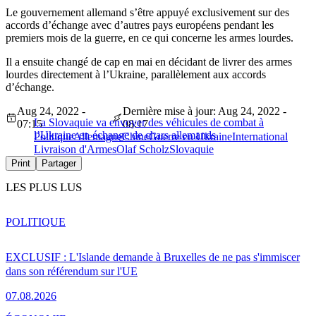
Le gouvernement allemand s’être appuyé exclusivement sur des
accords d’échange avec d’autres pays européens pendant les
premiers mois de la guerre, en ce qui concerne les armes lourdes.
Il a ensuite changé de cap en mai en décidant de livrer des armes
lourdes directement à l’Ukraine, parallèlement aux accords
d’échange.
Aug 24, 2022 -
Dernière mise à jour: Aug 24, 2022 -
La Slovaquie va envoyer des véhicules de combat à
07:15
08:17
l’Ukraine en échange de chars allemands
Politique
Allemagne
Chine
Guerre en Ukraine
International
Livraison d'Armes
Olaf Scholz
Slovaquie
Print
Partager
LES PLUS LUS
POLITIQUE
EXCLUSIF : L'Islande demande à Bruxelles de ne pas s'immiscer
dans son référendum sur l'UE
07.08.2026