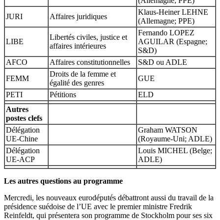
(Allemagne; PPE)
Klaus-Heiner LEHNE
JURI
Affaires juridiques
(Allemagne; PPE)
Fernando LOPEZ
Libertés civiles, justice et
LIBE
AGUILAR (Espagne;
affaires intérieures
S&D)
AFCO
Affaires constitutionnelles
S&D ou ADLE
Droits de la femme et
FEMM
GUE
égalité des genres
PETI
Pétitions
ELD
Autres
postes clefs
Délégation
Graham WATSON
UE-Chine
(Royaume-Uni; ADLE)
Délégation
Louis MICHEL (Belge;
UE-ACP
ADLE)
Les autres questions au programme
Mercredi, les nouveaux eurodéputés débattront aussi du travail de la
présidence suédoise de l’UE avec le premier ministre Fredrik
Reinfeldt, qui présentera son programme de Stockholm pour ses six