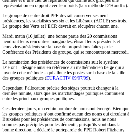
dernière et d’une clef de répartition qui donne aux groupes une
représentation en rapport avec leur poids (la « méthode D’Hondt »).
Le groupe de centre droit PPE devrait conserver ses neuf
présidences, les socialistes ses six et les Libéraux (ADLE) ses trois.
Le groupe des Verts et l’ECR devrait en récupérer chacun une.
Mardi matin (16 juillet), une bonne partie des 20 commissions
tiendront leurs rencontres inaugurales, élisant leurs présidents et
leurs vice-présidents sur la base de propositions faites par le
Conférence des Présidents de groupe, qui se rencontreront mercredi.
La nomination des présidences de commissions suit le système
D’Hont – désigné ainsi en référence au mathématicien belge qui a
inventé cette méthode – qui alloue les postes sur la base de la taille
des groupes politiques (
EURACTIV 09/07/09
).
Cependant, l’allocation précise des sièges pourrait changer à la
dernière minute, alors que les marchandages politiques continuent
entre les principaux groupes politiques.
Ces derniers jours, un certain nombre de noms ont émergé. Bien que
les groupes politiques n’ont confirmé aucun des noms qui circulent à
Bruxelles pour les présidences de commissions, nous ne nous
sommes pas précipités pour les démentir, puisqu’ils vont dans la
bonne direction, a déclaré le porteparole du PPE Robert Fitzhenry