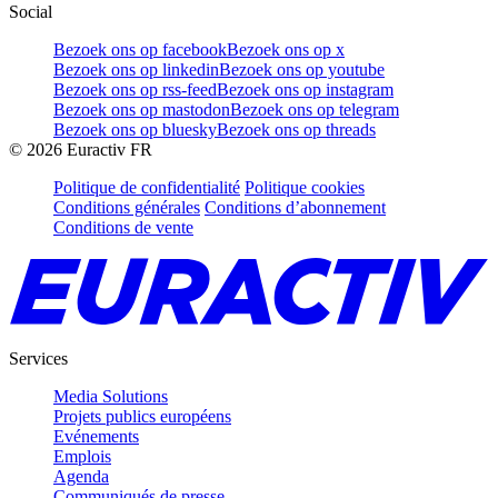
Social
Bezoek ons op facebook
Bezoek ons op x
Bezoek ons op linkedin
Bezoek ons op youtube
Bezoek ons op rss-feed
Bezoek ons op instagram
Bezoek ons op mastodon
Bezoek ons op telegram
Bezoek ons op bluesky
Bezoek ons op threads
©
2026
Euractiv FR
Politique de confidentialité
Politique cookies
Conditions générales
Conditions d’abonnement
Conditions de vente
Services
Media Solutions
Projets publics européens
Evénements
Emplois
Agenda
Communiqués de presse