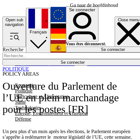
Ga naar de hoofdinhoud
Se connecter
Open sub
Close menu
English
navigation
Français
Deutsch
Vous êtes déconnecté.
Recherche
Se connecter
Español
Lumières éteintes
Se connecter
Rapporteur
Politique
Économie
Newsletters
Evénements
Em
POLITIQUE
POLICY AREAS
Ouverture du Parlement de
Economie
Politique
l’UE en plein marchandage
Agriculture et Alimentation
Santé
pour les postes [FR]
Technologies
Energie, Environnement et Transport
Défense
Un peu plus d’un mois après les élections, le Parlement européen
s’apprête à redémarrer le moteur législatif de l’UE, cette semaine.