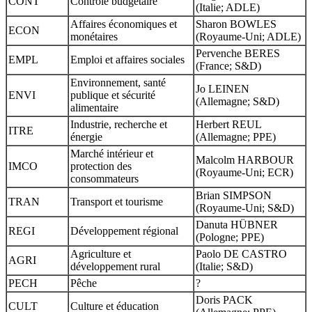
CONT
Contrôle budgétaire
(Italie; ADLE)
Affaires économiques et
Sharon BOWLES
ECON
monétaires
(Royaume-Uni; ADLE)
Pervenche BERES
EMPL
Emploi et affaires sociales
(France; S&D)
Environnement, santé
Jo LEINEN
ENVI
publique et sécurité
(Allemagne; S&D)
alimentaire
Industrie, recherche et
Herbert REUL
ITRE
énergie
(Allemagne; PPE)
Marché intérieur et
Malcolm HARBOUR
IMCO
protection des
(Royaume-Uni; ECR)
consommateurs
Brian SIMPSON
TRAN
Transport et tourisme
(Royaume-Uni; S&D)
Danuta HÜBNER
REGI
Développement régional
(Pologne; PPE)
Agriculture et
Paolo DE CASTRO
AGRI
développement rural
(Italie; S&D)
PECH
Pêche
?
Doris PACK
CULT
Culture et éducation