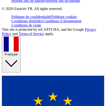
Bezoek ons op bluesky
Bezoek ons op threads
©
2026
Euractiv FR. All rights reserved.
Politique de confidentialité
Politique cookies
Conditions générales
Conditions d’abonnement
Conditions de vente
This site is protected by reCAPTCHA, and the Google
Privacy
Policy
and
Terms of Service
apply.
Français