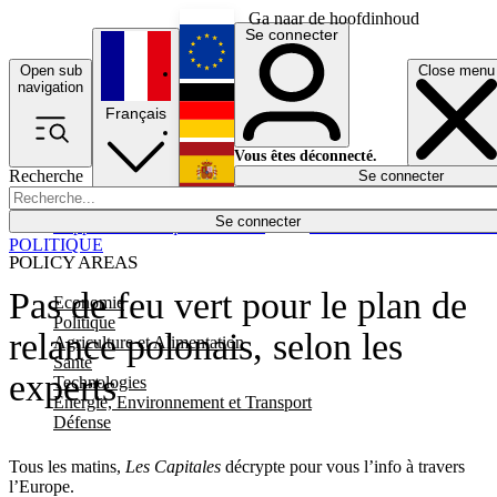
Ga naar de hoofdinhoud
Se connecter
Open sub
Close menu
English
navigation
Français
Deutsch
Vous êtes déconnecté.
Recherche
Se connecter
Español
Lumières éteintes
Se connecter
Rapporteur
Politique
Économie
Newsletters
Evénements
Em
POLITIQUE
POLICY AREAS
Pas de feu vert pour le plan de
Economie
Politique
relance polonais, selon les
Agriculture et Alimentation
Santé
experts
Technologies
Energie, Environnement et Transport
Défense
Tous les matins,
Les Capitales
décrypte pour vous l’info à travers
l’Europe.