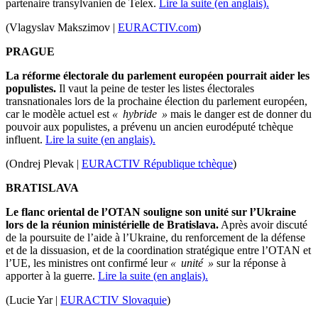
partenaire transylvanien de Telex.
Lire la suite (en anglais).
(Vlagyslav Makszimov |
EURACTIV.com
)
PRAGUE
La réforme électorale du parlement européen pourrait aider les
populistes.
Il vaut la peine de tester les listes électorales
transnationales lors de la prochaine élection du parlement européen,
car le modèle actuel est
« hybride »
mais le danger est de donner du
pouvoir aux populistes, a prévenu un ancien eurodéputé tchèque
influent.
Lire la suite (en anglais).
(Ondrej Plevak |
EURACTIV République tchèque
)
BRATISLAVA
Le flanc oriental de l’OTAN souligne son unité sur l’Ukraine
lors de la réunion ministérielle de Bratislava.
Après avoir discuté
de la poursuite de l’aide à l’Ukraine, du renforcement de la défense
et de la dissuasion, et de la coordination stratégique entre l’OTAN et
l’UE, les ministres ont confirmé leur
« unité »
sur la réponse à
apporter à la guerre.
Lire la suite (en anglais).
(Lucie Yar |
EURACTIV Slovaquie
)