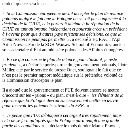
croient que ce sera le cas.
« Si la Commission européenne devait accepter le plan de relance
polonais malgré le fait que la Pologne ne se soit pas conformée à la
décision de la CJUE, cela porterait atteinte à la réputation de la
CJUE en tant qu’organe indépendant et pourrait créer un précédent
à l’avenir pour que d’autres pays rejettent ses décisions, ce que la
Commission ne peut pas permettre »
, a déclaré à EURACTIV.pl
Artur Nowak-Far de la SGH Warsaw School of Economics, ancien
sous-secrétaire d’État au ministère polonais des Affaires étrangères.
« En ce qui concerne le plan de relance, pour l’instant, je reste
prudent »
, a déclaré le porte-parole du gouvernement polonais, Piotr
Müller, cité par le service de presse Onet, soulignant le fait que ce
n’est pas le premier rapport médiatique sur la prétendue volonté de
la Commission d’accepter le plan.
Il a ajouté que le gouvernement et l’UE doivent encore se mettre
d’accord sur les « jalons » du plan, c’est-à-dire
« les éléments de la
réforme que la Pologne devrait successivement mettre en œuvre
pour recevoir les paiements suivants du FRR. »
« Je pense que l’UE débloquera cet argent très rapidement, mais
cela ne se fera qu’après que la Pologne aura rempli une grande
partie des conditions »
, a déclaré le mois dernier Marek Prawda,