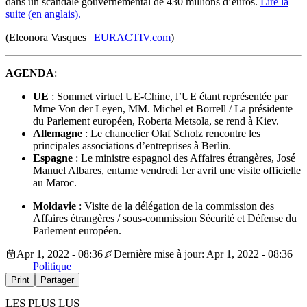
dans un scandale gouvernemental de 430 millions d’euros.
Lire la
suite (en anglais).
(Eleonora Vasques |
EURACTIV.com
)
AGENDA
:
UE
: Sommet virtuel UE-Chine, l’UE étant représentée par
Mme Von der Leyen, MM. Michel et Borrell / La présidente
du Parlement européen, Roberta Metsola, se rend à Kiev.
Allemagne
: Le chancelier Olaf Scholz rencontre les
principales associations d’entreprises à Berlin.
Espagne
: Le ministre espagnol des Affaires étrangères, José
Manuel Albares, entame vendredi 1er avril une visite officielle
au Maroc.
Moldavie
: Visite de la délégation de la commission des
Affaires étrangères / sous-commission Sécurité et Défense du
Parlement européen.
Apr 1, 2022 - 08:36
Dernière mise à jour: Apr 1, 2022 - 08:36
Politique
Print
Partager
LES PLUS LUS