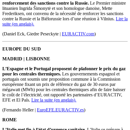
renforcement des sanctions contre la Russie.
Le Premier ministre
lituanien Ingrida Šimonytė et son homologue danoise, Mette
Frederiksen, ont convenu de la nécessité de renforcer les sanctions
contre la Russie et la Biélorussie lors d’une réunion à Vilnius.
Lire la
suite (en anglais).
(Daniel Eck, Giedre Peseckyte |
EURACTIV.com
)
EUROPE DU SUD
MADRID | LISBONNE
L’Espagne et le Portugal proposent de plafonner le prix du gaz
pour les centrales thermiques.
Les gouvernements espagnol et
portugais ont soumis une proposition commune à la Commission
européenne fixant un prix de référence du gaz de 30 euros par
mégawatt (MWh) pour les centrales thermiques afin de faire baisser
le coût de l’électricité, ont rapporté les partenaires d’EURACTIV,
EFE et El País.
Lire la suite (en anglais).
(Fernando Heller |
EuroEFE.EURACTIV.es
)
ROME
L’Italie met fin à l’état d’urgence sanitaire.
L’Italie se prépare à