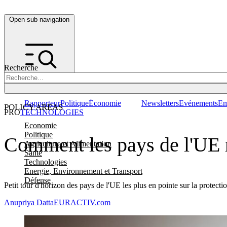
Open sub navigation
Recherche
Rapporteur
Politique
Économie
Newsletters
Evénements
Em
POLICY AREAS
PRO
TECHNOLOGIES
Economie
Politique
Comment les pays de l'UE r
Agriculture et Alimentation
Santé
Technologies
Energie, Environnement et Transport
Défense
Petit tour d'horizon des pays de l'UE les plus en pointe sur la protecti
Anupriya Datta
EURACTIV.com