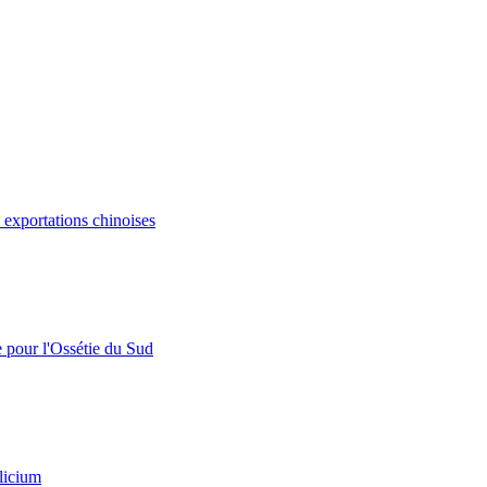
s exportations chinoises
e pour l'Ossétie du Sud
licium