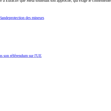
é à Euractiv que Meta soutenait son approche, qui exige le consentement 
rlande
protection des mineurs
s son référendum sur l'UE