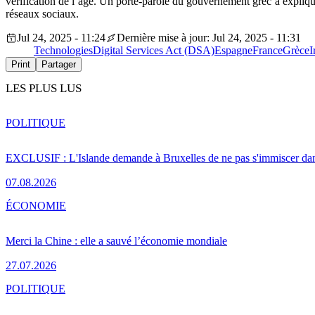
vérification de l’âge. Un porte-parole du gouvernement grec a expliqu
réseaux sociaux.
Jul 24, 2025 - 11:24
Dernière mise à jour: Jul 24, 2025 - 11:31
Technologies
Digital Services Act (DSA)
Espagne
France
Grèce
I
Print
Partager
LES PLUS LUS
POLITIQUE
EXCLUSIF : L'Islande demande à Bruxelles de ne pas s'immiscer dan
07.08.2026
ÉCONOMIE
Merci la Chine : elle a sauvé l’économie mondiale
27.07.2026
POLITIQUE