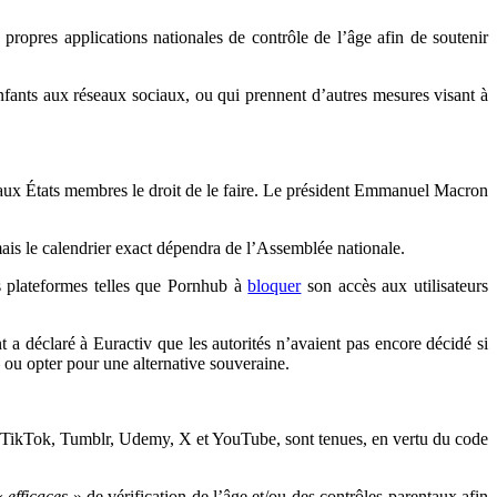
propres applications nationales de contrôle de l’âge afin de soutenir
enfants aux réseaux sociaux, ou qui prennent d’autres mesures visant à
aux États membres le droit de le faire. Le président Emmanuel Macron
mais le calendrier exact dépendra de l’Assemblée nationale.
es plateformes telles que Pornhub à
bloquer
son accès aux utilisateurs
 a déclaré à Euractiv que les autorités n’avaient pas encore décidé si
ou opter pour une alternative souveraine.
t, TikTok, Tumblr, Udemy, X et YouTube, sont tenues, en vertu du code
 «
efficaces
» de vérification de l’âge et/ou des contrôles parentaux afin