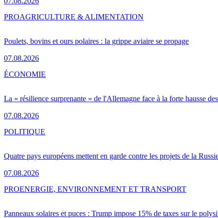
07.08.2026
PRO
AGRICULTURE & ALIMENTATION
Poulets, bovins et ours polaires : la grippe aviaire se propage
07.08.2026
ÉCONOMIE
La « résilience surprenante » de l'Allemagne face à la forte hausse de
07.08.2026
POLITIQUE
Quatre pays européens mettent en garde contre les projets de la Russi
07.08.2026
PRO
ENERGIE, ENVIRONNEMENT ET TRANSPORT
Panneaux solaires et puces : Trump impose 15% de taxes sur le polysi