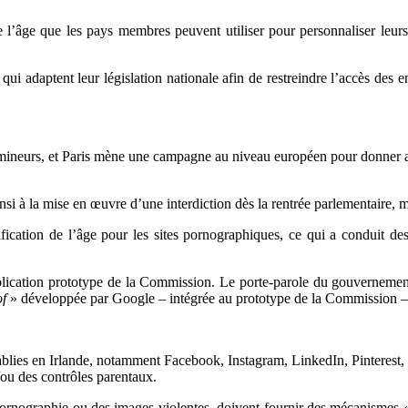
e l’âge que les pays membres peuvent utiliser pour personnaliser leurs 
ui adaptent leur législation nationale afin de restreindre l’accès des 
s mineurs, et Paris mène une campagne au niveau européen pour donner 
insi à la mise en œuvre d’une interdiction dès la rentrée parlementaire, 
rification de l’âge pour les sites pornographiques, ce qui a conduit d
pplication prototype de la Commission. Le porte-parole du gouvernement
of
» développée par Google – intégrée au prototype de la Commission – 
établies en Irlande, notamment Facebook, Instagram, LinkedIn, Pinteres
/ou des contrôles parentaux.
 pornographie ou des images violentes, doivent fournir des mécanismes