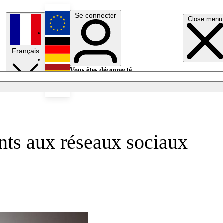
Se connecter
Close menu
English
Français
Deutsch
Vous êtes déconnecté.
Se connecter
Español
Lumières éteintes
nts aux réseaux sociaux