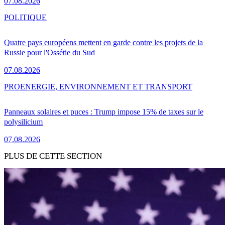
07.08.2026
POLITIQUE
Quatre pays européens mettent en garde contre les projets de la
Russie pour l'Ossétie du Sud
07.08.2026
PRO
ENERGIE, ENVIRONNEMENT ET TRANSPORT
Panneaux solaires et puces : Trump impose 15% de taxes sur le
polysilicium
07.08.2026
PLUS DE CETTE SECTION