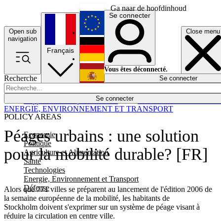
Ga naar de hoofdinhoud
Se connecter
Open sub
Close menu
English
navigation
Français
Deutsch
Vous êtes déconnecté.
Recherche
Se connecter
Español
Lumières éteintes
Se connecter
Rapporteur
Politique
Économie
Newsletters
Evénements
Em
ENERGIE, ENVIRONNEMENT ET TRANSPORT
POLICY AREAS
Péages urbains : une solution
Economie
Politique
pour la mobilité durable? [FR]
Agriculture et Alimentation
Santé
Technologies
Energie, Environnement et Transport
Défense
Alors que 771 villes se préparent au lancement de l'édition 2006 de
la semaine européenne de la mobilité, les habitants de
Stockholm doivent s'exprimer sur un système de péage visant à
réduire la circulation en centre ville.