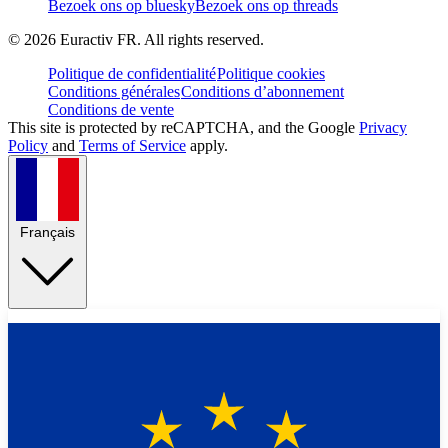
Bezoek ons op bluesky
Bezoek ons op threads
©
2026
Euractiv FR. All rights reserved.
Politique de confidentialité
Politique cookies
Conditions générales
Conditions d’abonnement
Conditions de vente
This site is protected by reCAPTCHA, and the Google
Privacy
Policy
and
Terms of Service
apply.
Français