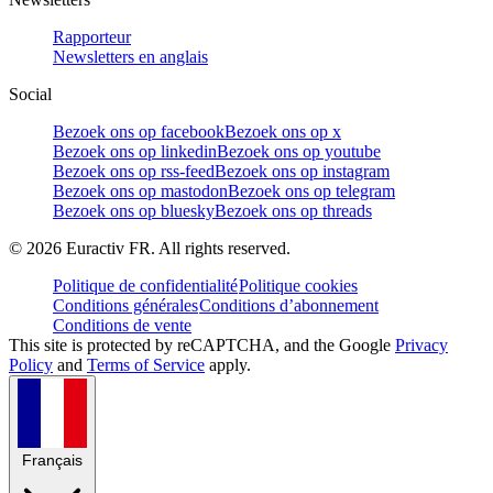
Rapporteur
Newsletters en anglais
Social
Bezoek ons op facebook
Bezoek ons op x
Bezoek ons op linkedin
Bezoek ons op youtube
Bezoek ons op rss-feed
Bezoek ons op instagram
Bezoek ons op mastodon
Bezoek ons op telegram
Bezoek ons op bluesky
Bezoek ons op threads
©
2026
Euractiv FR. All rights reserved.
Politique de confidentialité
Politique cookies
Conditions générales
Conditions d’abonnement
Conditions de vente
This site is protected by reCAPTCHA, and the Google
Privacy
Policy
and
Terms of Service
apply.
Français