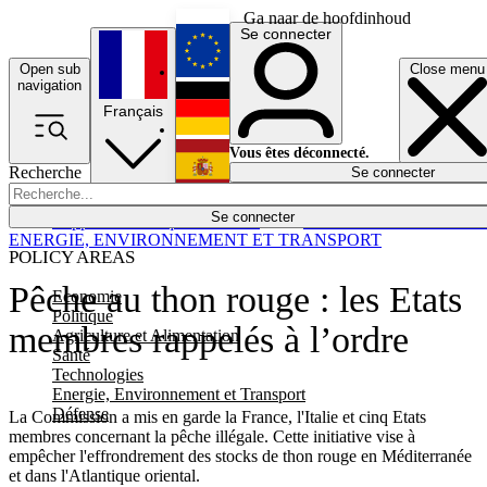
Ga naar de hoofdinhoud
Se connecter
Open sub
Close menu
English
navigation
Français
Deutsch
Vous êtes déconnecté.
Recherche
Se connecter
Español
Lumières éteintes
Se connecter
Rapporteur
Politique
Économie
Newsletters
Evénements
Em
ENERGIE, ENVIRONNEMENT ET TRANSPORT
POLICY AREAS
Pêche au thon rouge : les Etats
Economie
Politique
membres rappelés à l’ordre
Agriculture et Alimentation
Santé
Technologies
Energie, Environnement et Transport
Défense
La Commission a mis en garde la France, l'Italie et cinq Etats
membres concernant la pêche illégale. Cette initiative vise à
empêcher l'effrondrement des stocks de thon rouge en Méditerranée
et dans l'Atlantique oriental.