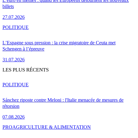
L’euro en mèmes : quand les Européens détournent les nouveaux
billets
27.07.2026
POLITIQUE
L’Espagne sous pression : la crise migratoire de Ceuta met
Schengen à l’épreuve
31.07.2026
LES PLUS RÉCENTS
POLITIQUE
Sánchez riposte contre Meloni : l'Italie menacée de mesures de
rétorsion
07.08.2026
PRO
AGRICULTURE & ALIMENTATION