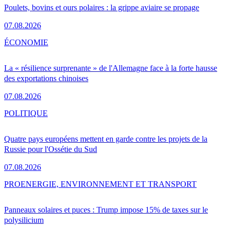
Poulets, bovins et ours polaires : la grippe aviaire se propage
07.08.2026
ÉCONOMIE
La « résilience surprenante » de l'Allemagne face à la forte hausse
des exportations chinoises
07.08.2026
POLITIQUE
Quatre pays européens mettent en garde contre les projets de la
Russie pour l'Ossétie du Sud
07.08.2026
PRO
ENERGIE, ENVIRONNEMENT ET TRANSPORT
Panneaux solaires et puces : Trump impose 15% de taxes sur le
polysilicium